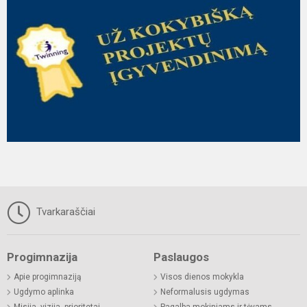
Tvarkaraščiai
Progimnazija
Paslaugos
Apie progimnaziją
Visos dienos mokykla
Ugdymo aplinka
Neformalusis ugdymas
Misija, vizija, prioritetai
Pagalba mokiniams ir tėvams