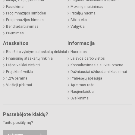
Pasiekimai
Mokinių maitinimas
Progimnazijos simboliai
Patalpų nuoma
Progimnazijos himnas
Biblioteka
Bendradarbiavimas
Valgykla
Priėmimas
Ataskaitos
Informacija
Biudžeto vykdymo ataskaitų rinkiniai
Nuorodos
Finansinių ataskaitų rinkiniai
Laisvos darbo vietos
Lėšos veiklai viešinti
Konsultavimasis su visuomene
Projektinė veikla
Dažniausiai užduodami klausimai
1,2% parama
Pranešėjų apsauga
Viešieji pirkimai
Apie mus rašo
Naujienlaiškiai
Sveikinimai
Pastebėjote klaidų?
Turite pasiūlymų?