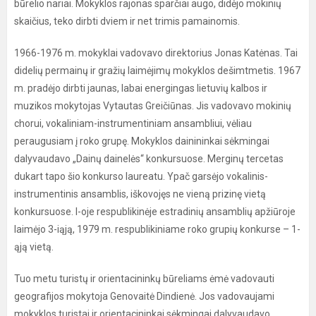
būrelio nariai. Mokyklos rajonas sparčiai augo, didėjo mokinių
skaičius, teko dirbti dviem ir net trimis pamainomis.
1966-1976 m. mokyklai vadovavo direktorius Jonas Katėnas. Tai
didelių permainų ir gražių laimėjimų mokyklos dešimtmetis. 1967
m. pradėjo dirbti jaunas, labai energingas lietuvių kalbos ir
muzikos mokytojas Vytautas Greičiūnas. Jis vadovavo mokinių
chorui, vokaliniam-instrumentiniam ansambliui, vėliau
peraugusiam į roko grupę. Mokyklos dainininkai sėkmingai
dalyvaudavo „Dainų dainelės“ konkursuose. Merginų tercetas
dukart tapo šio konkurso laureatu. Ypač garsėjo vokalinis-
instrumentinis ansamblis, iškovojęs ne vieną prizinę vietą
konkursuose. I-oje respublikinėje estradinių ansamblių apžiūroje
laimėjo 3-iąją, 1979 m. respublikiniame roko grupių konkurse – 1-
ąją vietą.
Tuo metu turistų ir orientacininkų būreliams ėmė vadovauti
geografijos mokytoja Genovaitė Dindienė. Jos vadovaujami
mokyklos turistai ir orientacininkai sėkmingai dalyvaudavo