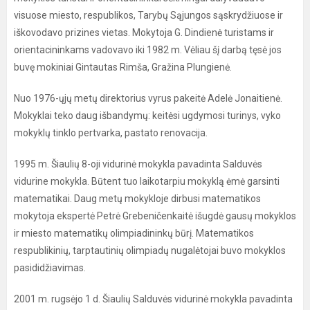
visuose miesto, respublikos, Tarybų Sąjungos sąskrydžiuose ir
iškovodavo prizines vietas. Mokytoja G. Dindienė turistams ir
orientacininkams vadovavo iki 1982 m. Vėliau šį darbą tęsė jos
buvę mokiniai Gintautas Rimša, Gražina Plungienė.
Nuo 1976-ųjų metų direktorius vyrus pakeitė Adelė Jonaitienė.
Mokyklai teko daug išbandymų: keitėsi ugdymosi turinys, vyko
mokyklų tinklo pertvarka, pastato renovacija.
1995 m. Šiaulių 8-oji vidurinė mokykla pavadinta Salduvės
vidurine mokykla. Būtent tuo laikotarpiu mokyklą ėmė garsinti
matematikai. Daug metų mokykloje dirbusi matematikos
mokytoja ekspertė Petrė Grebeničenkaitė išugdė gausų mokyklos
ir miesto matematikų olimpiadininkų būrį. Matematikos
respublikinių, tarptautinių olimpiadų nugalėtojai buvo mokyklos
pasididžiavimas.
2001 m. rugsėjo 1 d. Šiaulių Salduvės vidurinė mokykla pavadinta