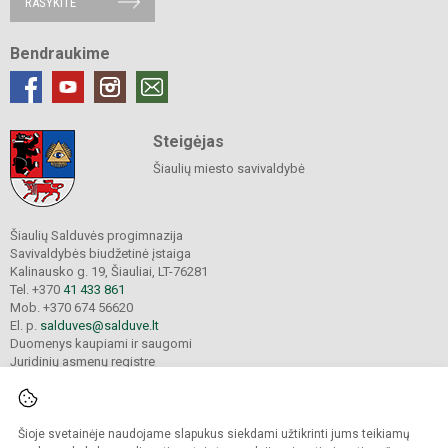
RAŠYKITE
Bendraukime
Steigėjas
Šiaulių miesto savivaldybė
Šiaulių Salduvės progimnazija
Savivaldybės biudžetinė įstaiga
Kalinausko g. 19, Šiauliai, LT-76281
Tel. +370
41 433 861
Mob. +370 674 56620
El. p.
salduves@salduve.lt
Duomenys kaupiami ir saugomi
Juridinių asmenų registre
Įmonės kodas 190531560
Šioje svetainėje naudojame slapukus siekdami užtikrinti jums teikiamų