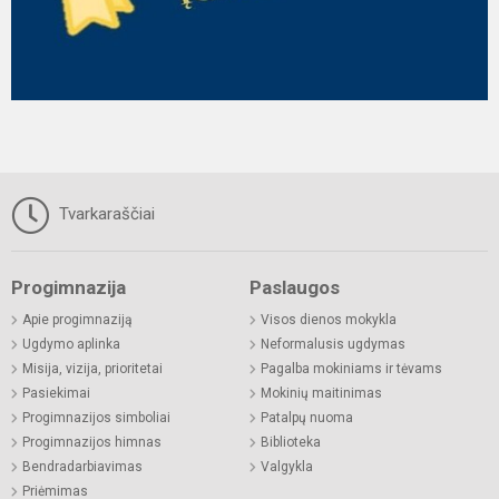
Tvarkaraščiai
Progimnazija
Paslaugos
Apie progimnaziją
Visos dienos mokykla
Ugdymo aplinka
Neformalusis ugdymas
Misija, vizija, prioritetai
Pagalba mokiniams ir tėvams
Pasiekimai
Mokinių maitinimas
Progimnazijos simboliai
Patalpų nuoma
Progimnazijos himnas
Biblioteka
Bendradarbiavimas
Valgykla
Priėmimas