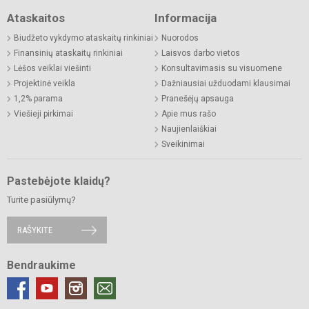
Ataskaitos
Informacija
Biudžeto vykdymo ataskaitų rinkiniai
Nuorodos
Finansinių ataskaitų rinkiniai
Laisvos darbo vietos
Lėšos veiklai viešinti
Konsultavimasis su visuomene
Projektinė veikla
Dažniausiai užduodami klausimai
1,2% parama
Pranešėjų apsauga
Viešieji pirkimai
Apie mus rašo
Naujienlaiškiai
Sveikinimai
Pastebėjote klaidų?
Turite pasiūlymų?
RAŠYKITE
Bendraukime