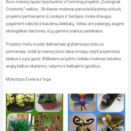
Kovo mėnesį tęsėsi tarptautinio eTwinning projekto „Ecological
Creativity“ veiklos. 3b klasės mokiniai paruošė kūrybinę užduotį
projekto partneriams iš Lenkijos ir Serbijos, mokė draugus
pagaminti vabzdį iš kiaušinių dėkliukų. Vėliau ant palangių augino
ekologiškas daržoves, iš jų gamino įvairius patiekalus.
Projekto metu nuolat dalinamasi grįžtamuoju ryšiu su
partneriais, todėl šį mėnesį buvo labai smagu rašyti popierinius
laiškus ir juos gauti. Atlikdami projekto veiklas mokiniai tobulino
anglų kalbos skaitymo, rašymo ir kalbėjimo įgūdžius.
Mokytojos Evelina ir Inga