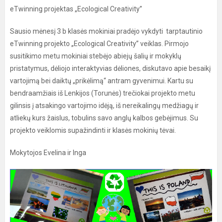
eTwinning projektas „Ecological Creativity”
Sausio mėnesį 3 b klasės mokiniai pradėjo vykdyti tarptautinio
eTwinning projekto „Ecological Creativity” veiklas. Pirmojo
susitikimo metu mokiniai stebėjo abiejų šalių ir mokyklų
pristatymus, dėliojo interaktyvias dėliones, diskutavo apie besaikį
vartojimą bei daiktų „prikėlimą“ antram gyvenimui. Kartu su
bendraamžiais iš Lenkijos (Torunės) trečiokai projekto metu
gilinsis į atsakingo vartojimo idėją, iš nereikalingų medžiagų ir
atliekų kurs žaislus, tobulins savo anglų kalbos gebėjimus. Su
projekto veiklomis supažindinti ir klasės mokinių tėvai.
Mokytojos Evelina ir Inga