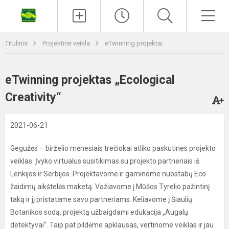
Titulinis
Projektinė veikla
eTwinning projektai
eTwinning projektas „Ecological
Creativity“
2021-06-21
Gegužės – birželio mėnesiais trečiokai atliko paskutines projekto
veiklas. Įvyko virtualus susitikimas su projekto partneriais iš
Lenkijos ir Serbijos. Projektavome ir gaminome nuostabų Eco
žaidimų aikštelės maketą. Važiavome į Mūšos Tyrelio pažintinį
taką ir jį pristatėme savo partneriams. Keliavome į Šiaulių
Botanikos sodą, projektą užbaigdami edukacija „Augalų
detektyvai“. Taip pat pildėme apklausas, vertinome veiklas ir jau