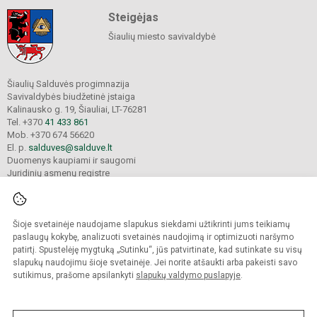
Steigėjas
Šiaulių miesto savivaldybė
Šiaulių Salduvės progimnazija
Savivaldybės biudžetinė įstaiga
Kalinausko g. 19, Šiauliai, LT-76281
Tel. +370
41 433 861
Mob. +370 674 56620
El. p.
salduves@salduve.lt
Duomenys kaupiami ir saugomi
Juridinių asmenų registre
Įmonės kodas 190531560
Šioje svetainėje naudojame slapukus siekdami užtikrinti jums teikiamų
© 2026. Šiaulių Salduvės progimnazija. Visos teisės saugomos.
paslaugų kokybę, analizuoti svetainės naudojimą ir optimizuoti naršymo
Kopijuoti turinį be raštiško įstaigos administracijos sutikimo griežtai draudžiama.
patirtį. Spustelėję mygtuką „Sutinku“, jūs patvirtinate, kad sutinkate su visų
slapukų naudojimu šioje svetainėje. Jei norite atšaukti arba pakeisti savo
sutikimus, prašome apsilankyti
slapukų valdymo puslapyje
.
Mes kuriame mokykloms
SVETAINESMOKYKLOMS.LT