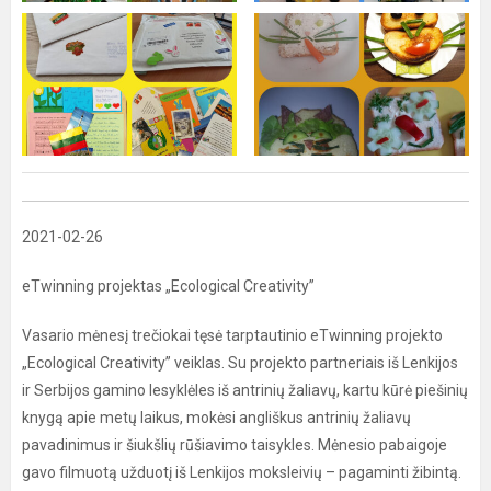
2021-02-26
eTwinning projektas „Ecological Creativity”
Vasario mėnesį trečiokai tęsė tarptautinio eTwinning projekto
„Ecological Creativity” veiklas. Su projekto partneriais iš Lenkijos
ir Serbijos gamino lesyklėles iš antrinių žaliavų, kartu kūrė piešinių
knygą apie metų laikus, mokėsi angliškus antrinių žaliavų
pavadinimus ir šiukšlių rūšiavimo taisykles. Mėnesio pabaigoje
gavo filmuotą užduotį iš Lenkijos moksleivių – pagaminti žibintą.