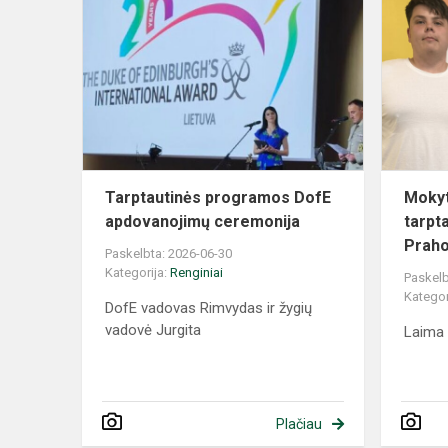
Tarptautinės programos DofE
Mokyto
apdovanojimų ceremonija
tarpt
Praho
Paskelbta: 2026-06-30
Kategorija:
Renginiai
Paskelb
Kategor
DofE vadovas Rimvydas ir žygių
vadovė Jurgita
Laima 
Plačiau