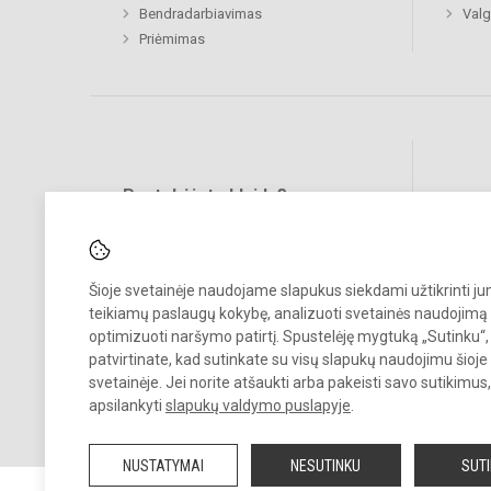
Bendradarbiavimas
Valg
Priėmimas
Pastebėjote klaidų?
Bend
Turite pasiūlymų?
RAŠYKITE
Šioje svetainėje naudojame slapukus siekdami užtikrinti j
teikiamų paslaugų kokybę, analizuoti svetainės naudojimą 
optimizuoti naršymo patirtį. Spustelėję mygtuką „Sutinku“,
patvirtinate, kad sutinkate su visų slapukų naudojimu šioje
svetainėje. Jei norite atšaukti arba pakeisti savo sutikimu
apsilankyti
slapukų valdymo puslapyje
.
© 2026. Šiaulių Salduvės progimnazija. Visos teisės saugomos.
Kopijuoti turinį be raštiško įstaigos administracijos sutikimo griežtai
NUSTATYMAI
NESUTINKU
SUT