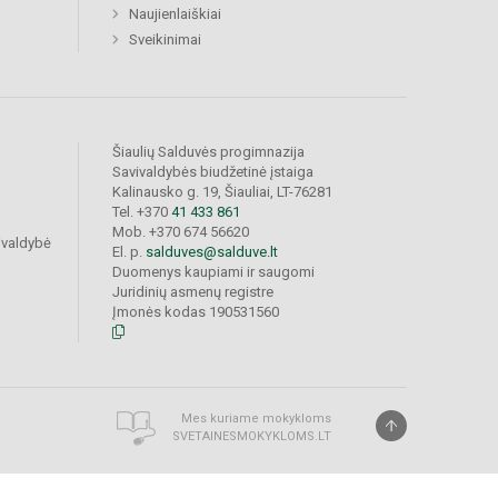
Naujienlaiškiai
Sveikinimai
Šiaulių Salduvės progimnazija
Savivaldybės biudžetinė įstaiga
Kalinausko g. 19, Šiauliai, LT-76281
Tel. +370
41 433 861
Mob. +370 674 56620
ivaldybė
El. p.
salduves@salduve.lt
Duomenys kaupiami ir saugomi
Juridinių asmenų registre
Įmonės kodas 190531560
Mes kuriame mokykloms
SVETAINESMOKYKLOMS.LT