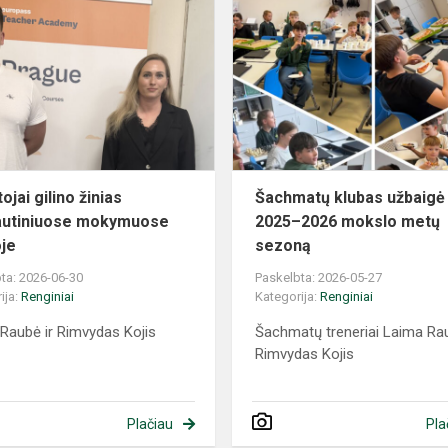
jai gilino žinias
Šachmatų klubas užbaigė
autiniuose mokymuose
2025–2026 mokslo metų
je
sezoną
ta: 2026-06-30
Paskelbta: 2026-05-27
ija:
Renginiai
Kategorija:
Renginiai
Raubė ir Rimvydas Kojis
Šachmatų treneriai Laima Rau
Rimvydas Kojis
Plačiau
Pla