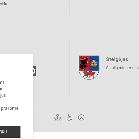
ykla
Steigėjas
raukime
Šiaulių miesto sav
ums
ir
 jūs
s, prašome
 draudžiama.
INKU