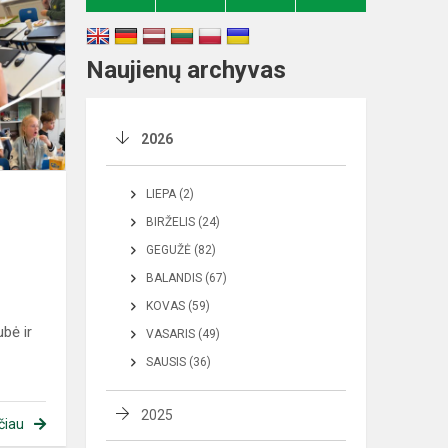
Naujienų archyvas
2026
LIEPA (2)
BIRŽELIS (24)
GEGUŽĖ (82)
BALANDIS (67)
KOVAS (59)
bė ir
VASARIS (49)
SAUSIS (36)
2025
čiau