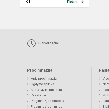
Plačiau
Tvarkaraščiai
Progimnazija
Pasl
Apie progimnaziją
Viso
Ugdymo aplinka
Nef
Misija, vizija, prioritetai
Paga
Pasiekimai
Moki
Progimnazijos simboliai
Pat
Progimnazijos himnas
Bibl