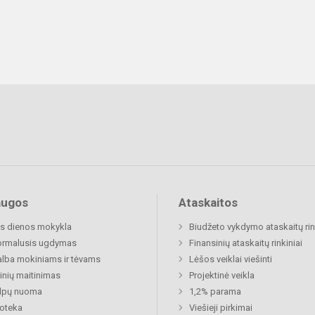
augos
Ataskaitos
s dienos mokykla
Biudžeto vykdymo ataskaitų rin
ormalusis ugdymas
Finansinių ataskaitų rinkiniai
lba mokiniams ir tėvams
Lėšos veiklai viešinti
nių maitinimas
Projektinė veikla
alpų nuoma
1,2% parama
ioteka
Viešieji pirkimai