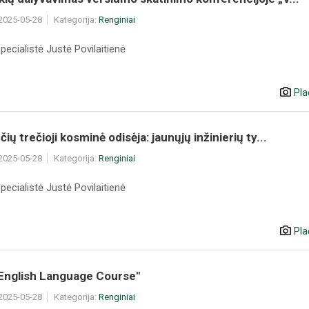
 2025-05-28
Kategorija:
Renginiai
pecialistė Justė Povilaitienė
Pla
ių trečioji kosminė odisėja: jaunųjų inžinierių ty...
 2025-05-28
Kategorija:
Renginiai
pecialistė Justė Povilaitienė
Pla
,English Language Course"
 2025-05-28
Kategorija:
Renginiai