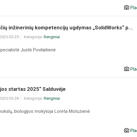
Pla
čių inžinerinių kompetencijų ugdymas „SolidWorks“ p...
 2025-05-29
Kategorija:
Renginiai
pecialistė Justė Povilaitienė
Pla
ijos startas 2025“ Salduvėje
 2025-05-28
Kategorija:
Renginiai
kslų, biologijos mokytoja Loreta Motuzienė
Pla