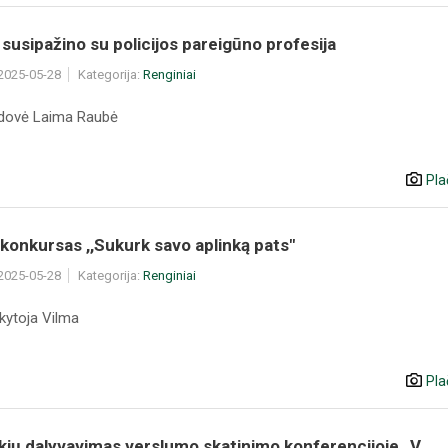
 susipažino su policijos pareigūno profesija
 2025-05-28
Kategorija:
Renginiai
adovė Laima Raubė
Pla
 konkursas ,,Sukurk savo aplinką pats"
 2025-05-28
Kategorija:
Renginiai
kytoja Vilma
Pla
ių dalyvavimas verslumo skatinimo konferencijoje „V...