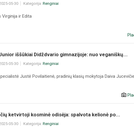
 2025-05-30
Kategorija:
Renginiai
Virginija ir Edita
Pla
nior iššūkiai Didždvario gimnazijoje: nuo veganiškų...
 2025-05-30
Kategorija:
Renginiai
pecialistė Justė Povilaitienė, pradinių klasių mokytoja Daiva Juceviči
Pla
čių ketvirtoji kosminė odisėja: spalvota kelionė po...
 2025-05-30
Kategorija:
Renginiai