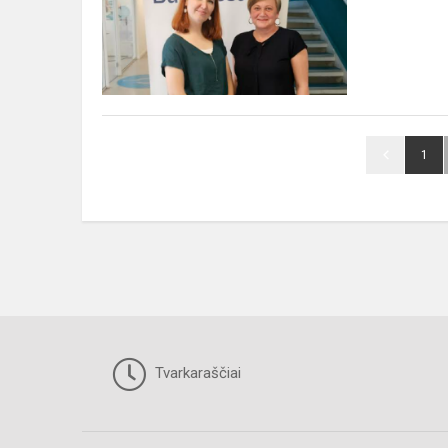
1
Tvarkaraščiai