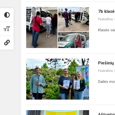
7b klasė
Paskelbta:
Klasės v
Piešinių
Paskelbta:
Dailės mo
Aštuntok