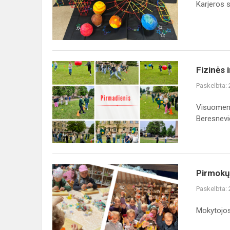
Karjeros s
Fizinės 
Paskelbta:
Visuomenė
Beresneviči
Pirmokų 
Paskelbta:
Mokytojos