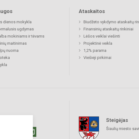
augos
Ataskaitos
s dienos mokykla
Biudžeto vykdymo ataskaitų rin
ormalusis ugdymas
Finansinių ataskaitų rinkiniai
lba mokiniams ir tėvams
Lėšos veiklai viešinti
nių maitinimas
Projektinė veikla
alpų nuoma
1,2% parama
ioteka
Viešieji pirkimai
ykla
Steigėjas
raukime
Šiaulių miesto sav