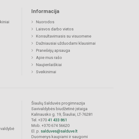
Informacija
kiniai
Nuorodos
Laisvos darbo vietos
Konsultavimasis su visuomene
Dažniausiai užduodami klausimai
Pranešėjų apsauga
Apie mus rašo
Naujienlaiškiai
Sveikinimai
Šiaulių Salduvės progimnazija
Savivaldybės biudžetinė įstaiga
Kalinausko g. 19, Šiauliai, LT-76281
Tel. +370
41 433 861
Mob. +370 674 56620
ivaldybė
El. p.
salduves@salduve.lt
Duomenys kaupiami ir saugomi