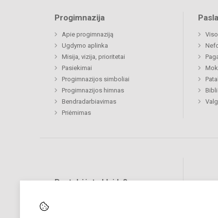
Progimnazija
Pasl
Apie progimnaziją
Viso
Ugdymo aplinka
Nef
Misija, vizija, prioritetai
Paga
Pasiekimai
Moki
Progimnazijos simboliai
Pat
Progimnazijos himnas
Bibl
Bendradarbiavimas
Valg
Priėmimas
Pastebėjote klaidų?
Bend
Turite pasiūlymų?
RAŠYKITE