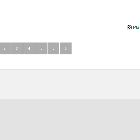
Pla
2
3
4
5
6