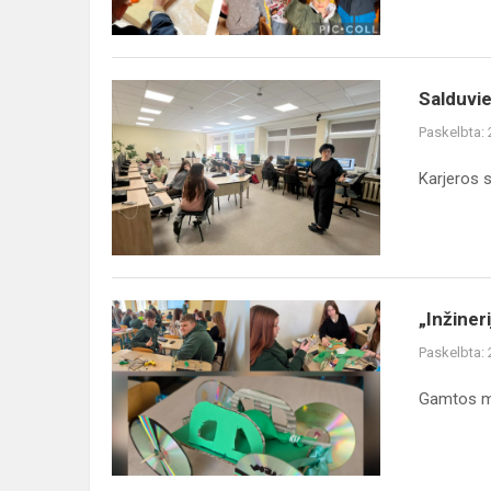
Salduvie
Paskelbta:
Karjeros s
„Inžiner
Paskelbta:
Gamtos mo