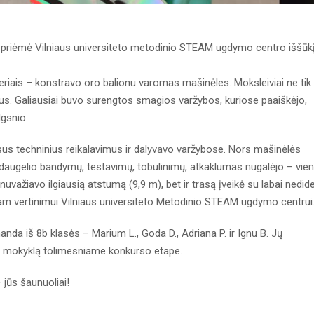
i priėmė Vilniaus universiteto metodinio STEAM ugdymo centro iššūk
nieriais – konstravo oro balionu varomas mašinėles. Moksleiviai ne tik
ius. Galiausiai buvo surengtos smagios varžybos, kuriose paaiškėjo,
lgsnio.
isus techninius reikalavimus ir dalyvavo varžybose. Nors mašinėlės
Po daugelio bandymų, testavimų, tobulinimų, atkaklumas nugalėjo – vie
uvažiavo ilgiausią atstumą (9,9 m), bet ir trasą įveikė su labai nedide
am vertinimui Vilniaus universiteto Metodinio STEAM ugdymo centrui
da iš 8b klasės – Marium L., Goda D., Adriana P. ir Ignu B. Jų
ų mokyklą tolimesniame konkurso etape.
 jūs šaunuoliai!