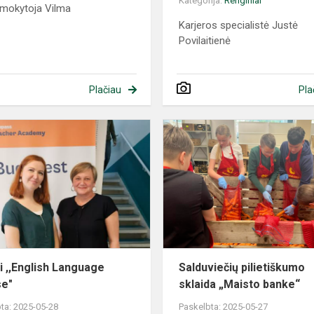
Kategorija:
Renginiai
 mokytoja Vilma
Karjeros specialistė Justė
Povilaitienė
Plačiau
Pla
i ,,English Language
Salduviečių pilietiškumo
se"
sklaida „Maisto banke“
ta: 2025-05-28
Paskelbta: 2025-05-27