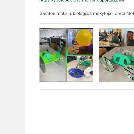
https://youtube.com/shorts/rqdpDRuG2Mw
Gamtos mokslų, biologijos mokytoja Loreta Mo