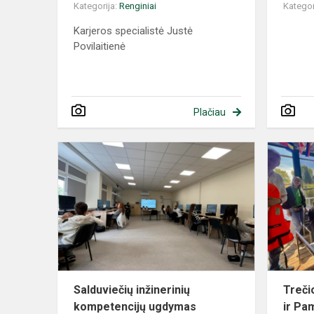
Kategorija:
Renginiai
Kategor
Karjeros specialistė Justė
Povilaitienė
Plačiau
Salduviečių inžinerinių
Treči
kompetencijų ugdymas
ir Pa