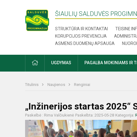
ŠIAULIŲ SALDUVĖS PROGIMN
STRUKTŪRA IR KONTAKTAI
TEISINĖ I
KORUPCIJOS PREVENCIJA
ADMINISTR
ASMENS DUOMENŲ APSAUGA
NUORO
UGDYMAS
PAGALBA MOKINIAMS IR 
Titulinis
Naujienos
Renginiai
„Inžinerijos startas 2025“ 
Paskelbė : Rima Valčiukienė
Paskelbta: 2025-05-28
Kategorija:
R