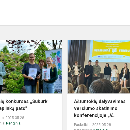
nių konkursas ,,Sukurk
Aštuntokių dalyvavimas
aplinką pats"
verslumo skatinimo
konferencijoje „V...
ta: 2025-05-28
ija:
Renginiai
Paskelbta: 2025-05-28