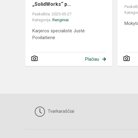
„SolidWorks“ p...
Paskelb
Kategor
Paskelbta: 2025-05-27
Kategorija:
Renginiai
Mokyto
Karjeros specialistė Justė
Povilaitienė
Plačiau
Tvarkaraščiai