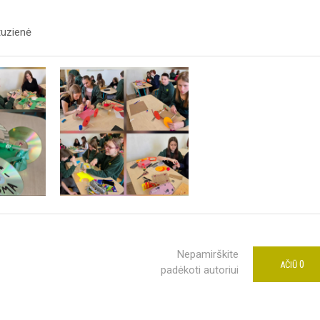
tuzienė
Nepamirškite
0
AČIŪ
padėkoti autoriui