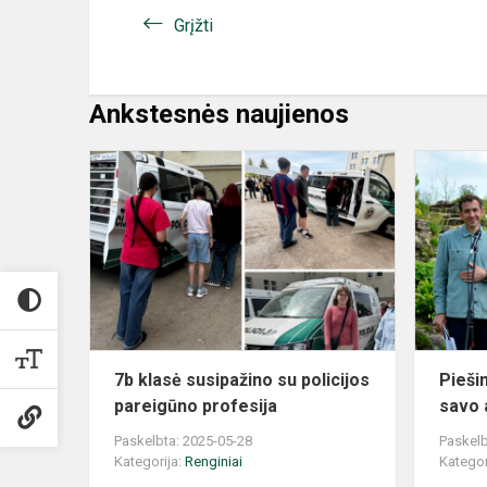
Grįžti
Ankstesnės naujienos
7b klasė susipažino su policijos
Pieši
pareigūno profesija
savo 
Paskelbta: 2025-05-28
Paskelb
Kategorija:
Renginiai
Kategor