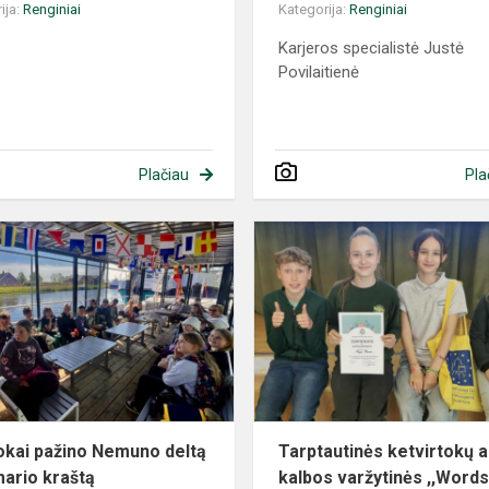
ija:
Renginiai
Kategorija:
Renginiai
Karjeros specialistė Justė
Povilaitienė
Plačiau
Pla
okai pažino Nemuno deltą
Tarptautinės ketvirtokų 
mario kraštą
kalbos varžytinės ,,Word