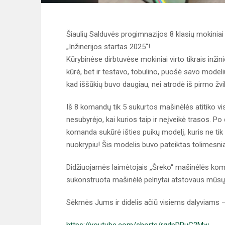
Šiaulių Salduvės progimnazijos 8 klasių mokinia
„Inžinerijos startas 2025“!
Kūrybinėse dirbtuvėse mokiniai virto tikrais inži
kūrė, bet ir testavo, tobulino, puošė savo model
kad iššūkių buvo daugiau, nei atrodė iš pirmo žvi
Iš 8 komandų tik 5 sukurtos mašinėlės atitiko v
nesubyrėjo, kai kurios taip ir neįveikė trasos. 
komanda sukūrė išties puikų modelį, kuris ne tik n
nuokrypiu! Šis modelis buvo pateiktas tolimesni
Didžiuojamės laimėtojais „Šreko“ mašinėlės koman
sukonstruota mašinėlė pelnytai atstovaus mūs
Sėkmės Jums ir didelis ačiū visiems dalyviams –