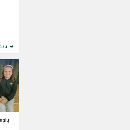
čiau
anglų
s