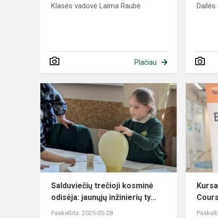
Klasės vadovė Laima Raubė
Dailės
Plačiau
Salduviečių trečioji kosminė
Kursa
odisėja: jaunųjų inžinierių ty...
Cour
Paskelbta: 2025-05-28
Paskelb