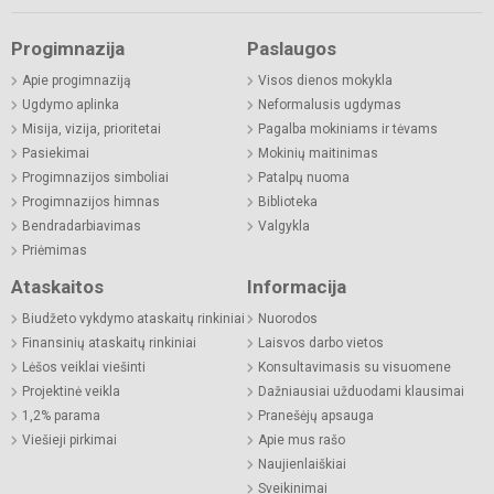
Progimnazija
Paslaugos
Apie progimnaziją
Visos dienos mokykla
Ugdymo aplinka
Neformalusis ugdymas
Misija, vizija, prioritetai
Pagalba mokiniams ir tėvams
Pasiekimai
Mokinių maitinimas
Progimnazijos simboliai
Patalpų nuoma
Progimnazijos himnas
Biblioteka
Bendradarbiavimas
Valgykla
Priėmimas
Ataskaitos
Informacija
Biudžeto vykdymo ataskaitų rinkiniai
Nuorodos
Finansinių ataskaitų rinkiniai
Laisvos darbo vietos
Lėšos veiklai viešinti
Konsultavimasis su visuomene
Projektinė veikla
Dažniausiai užduodami klausimai
1,2% parama
Pranešėjų apsauga
Viešieji pirkimai
Apie mus rašo
Naujienlaiškiai
Sveikinimai