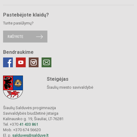
Pastebėjote klaidų?
Turite pasiūlymų?
RAŠYKITE
Bendraukime
Steigėjas
Šiaulių miesto savivaldybė
Šiaulių Salduvės progimnazija
Savivaldybės biudžetinė įstaiga
Kalinausko g. 19, Šiauliai, LT-76281
Tel. +370
41 433 861
Mob. +370 674 56620
El. p.
salduves@salduve.lt