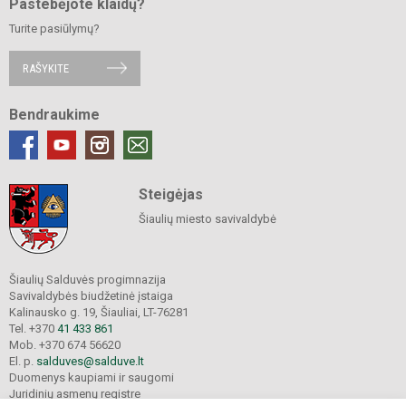
Pastebėjote klaidų?
Turite pasiūlymų?
RAŠYKITE
Bendraukime
Steigėjas
Šiaulių miesto savivaldybė
Šiaulių Salduvės progimnazija
Savivaldybės biudžetinė įstaiga
Kalinausko g. 19, Šiauliai, LT-76281
Tel. +370
41 433 861
Mob. +370 674 56620
El. p.
salduves@salduve.lt
Duomenys kaupiami ir saugomi
Juridinių asmenų registre