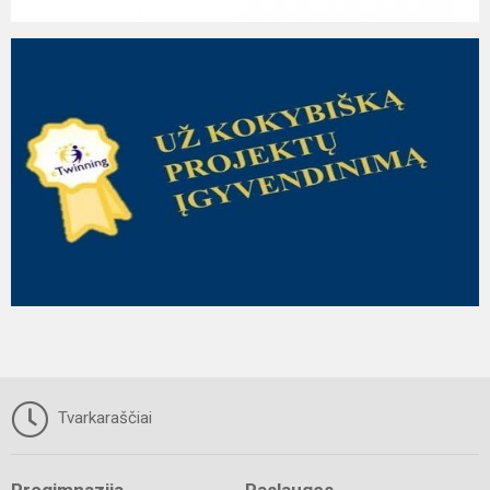
Tvarkaraščiai
Progimnazija
Paslaugos