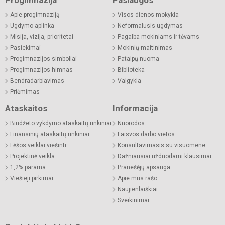
Apie progimnaziją
Visos dienos mokykla
Ugdymo aplinka
Neformalusis ugdymas
Misija, vizija, prioritetai
Pagalba mokiniams ir tėvams
Pasiekimai
Mokinių maitinimas
Progimnazijos simboliai
Patalpų nuoma
Progimnazijos himnas
Biblioteka
Bendradarbiavimas
Valgykla
Priėmimas
Ataskaitos
Informacija
Biudžeto vykdymo ataskaitų rinkiniai
Nuorodos
Finansinių ataskaitų rinkiniai
Laisvos darbo vietos
Lėšos veiklai viešinti
Konsultavimasis su visuomene
Projektinė veikla
Dažniausiai užduodami klausimai
1,2% parama
Pranešėjų apsauga
Viešieji pirkimai
Apie mus rašo
Naujienlaiškiai
Sveikinimai