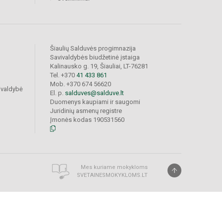
Šiaulių Salduvės progimnazija
Savivaldybės biudžetinė įstaiga
Kalinausko g. 19, Šiauliai, LT-76281
Tel. +370
41 433 861
Mob. +370 674 56620
ivaldybė
El. p.
salduves@salduve.lt
Duomenys kaupiami ir saugomi
Juridinių asmenų registre
Įmonės kodas 190531560
Mes kuriame mokykloms
SVETAINESMOKYKLOMS.LT