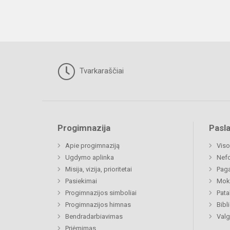
Tvarkaraščiai
Progimnazija
Pasl
Apie progimnaziją
Viso
Ugdymo aplinka
Nef
Misija, vizija, prioritetai
Paga
Pasiekimai
Moki
Progimnazijos simboliai
Pat
Progimnazijos himnas
Bibl
Bendradarbiavimas
Valg
Priėmimas