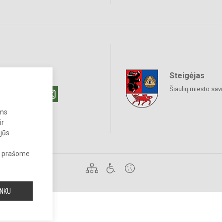
Steigėjas
raukime
Šiaulių miesto sav
ums
ir
 jūs
s, prašome
 draudžiama.
INKU