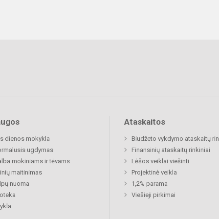
augos
Ataskaitos
s dienos mokykla
Biudžeto vykdymo ataskaitų rin
ormalusis ugdymas
Finansinių ataskaitų rinkiniai
lba mokiniams ir tėvams
Lėšos veiklai viešinti
nių maitinimas
Projektinė veikla
alpų nuoma
1,2% parama
ioteka
Viešieji pirkimai
ykla