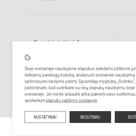
Pastebėjote klaidų?
Bend
Turite pasiūlymų?
RAŠYKITE
Šioje svetainėje naudojame slapukus siekdami užtikrinti j
teikiamų paslaugų kokybę, analizuoti svetainės naudojimą 
optimizuoti naršymo patirtį. Spustelėję mygtuką „Sutinku“,
patvirtinate, kad sutinkate su visų slapukų naudojimu šioje
svetainėje. Jei norite atšaukti arba pakeisti savo sutikimu
apsilankyti
slapukų valdymo puslapyje
.
© 2026. Šiaulių Salduvės progimnazija. Visos teisės saugomos.
Kopijuoti turinį be raštiško įstaigos administracijos sutikimo griežtai
NUSTATYMAI
NESUTINKU
SUT