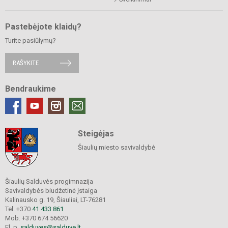
Pastebėjote klaidų?
Turite pasiūlymų?
RAŠYKITE
Bendraukime
Steigėjas
Šiaulių miesto savivaldybė
Šiaulių Salduvės progimnazija
Savivaldybės biudžetinė įstaiga
Kalinausko g. 19, Šiauliai, LT-76281
Tel. +370
41 433 861
Mob. +370 674 56620
El. p.
salduves@salduve.lt