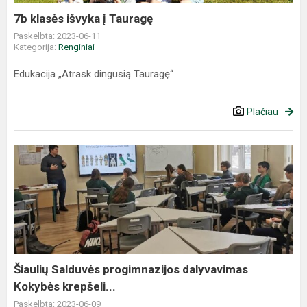
7b klasės išvyka į Tauragę
Paskelbta: 2023-06-11
Kategorija:
Renginiai
Edukacija „Atrask dingusią Tauragę“
Plačiau
Šiaulių Salduvės progimnazijos dalyvavimas
Kokybės krepšeli...
Paskelbta: 2023-06-09