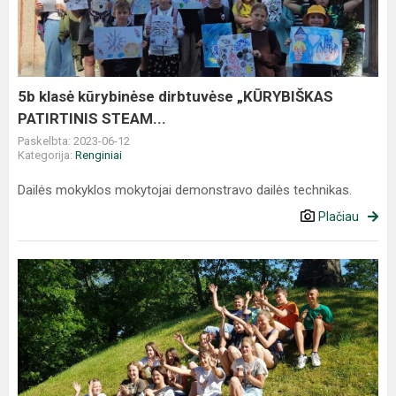
5b klasė kūrybinėse dirbtuvėse „KŪRYBIŠKAS
PATIRTINIS STEAM...
Paskelbta: 2023-06-12
Kategorija:
Renginiai
Dailės mokyklos mokytojai demonstravo dailės technikas.
Plačiau