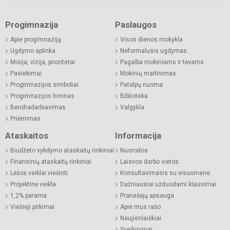
Progimnazija
Paslaugos
Apie progimnaziją
Visos dienos mokykla
Ugdymo aplinka
Neformalusis ugdymas
Misija, vizija, prioritetai
Pagalba mokiniams ir tėvams
Pasiekimai
Mokinių maitinimas
Progimnazijos simboliai
Patalpų nuoma
Progimnazijos himnas
Biblioteka
Bendradarbiavimas
Valgykla
Priėmimas
Ataskaitos
Informacija
Biudžeto vykdymo ataskaitų rinkiniai
Nuorodos
Finansinių ataskaitų rinkiniai
Laisvos darbo vietos
Lėšos veiklai viešinti
Konsultavimasis su visuomene
Projektinė veikla
Dažniausiai užduodami klausimai
1,2% parama
Pranešėjų apsauga
Viešieji pirkimai
Apie mus rašo
Naujienlaiškiai
Sveikinimai