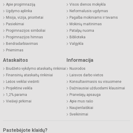
Apie progimnaziją
Visos dienos mokykla
Ugdymo aplinka
Neformalusis ugdymas
Misija, vizija, prioritetai
Pagalba mokiniams ir tėvams
Pasiekimai
Mokinių maitinimas
Progimnazijos simboliai
Patalpų nuoma
Progimnazijos himnas
Biblioteka
Bendradarbiavimas
Valgykla
Priėmimas
Ataskaitos
Informacija
Biudžeto vykdymo ataskaitų rinkiniai
Nuorodos
Finansinių ataskaitų rinkiniai
Laisvos darbo vietos
Lėšos veiklai viešinti
Konsultavimasis su visuomene
Projektinė veikla
Dažniausiai užduodami klausimai
1,2% parama
Pranešėjų apsauga
Viešieji pirkimai
Apie mus rašo
Naujienlaiškiai
Sveikinimai
Pastebėjote klaidų?