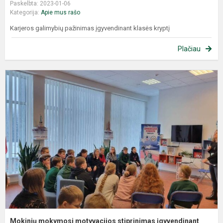
Paskelbta: 2023-01-06
Kategorija:
Apie mus rašo
Karjeros galimybių pažinimas įgyvendinant klasės kryptį
Plačiau
Mokinių mokymosi motyvacijos stiprinimas įgyvendinant