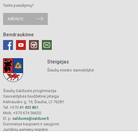
Turite pasiūlymų?
RAŠYKITE
Bendraukime
Steigėjas
Šiaulių miesto savivaldybė
Šiaulių Salduvės progimnazija
Savivaldybės biudžetinė įstaiga
Kalinausko g. 19, Šiauliai, LT-76281
Tel. +370
41 433 861
Mob. +370 674 56620
El. p.
salduves@salduve.lt
Duomenys kaupiami ir saugomi
Juridinių asmenų registre
Įmonės kodas 190531560