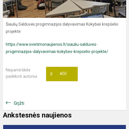
Šiaulių Salduvės progimnazijos dalyvavimas Kokybės krepšelio
projekte
https://www.svietimonaujienos.lt/siauliu-salduves-
progimnazijos-dalyvavimas-kokybes-krepselio-projekte/
Nepamirškite
0
AČIŪ
padėkoti autoriui
Grįžti
Ankstesnės naujienos