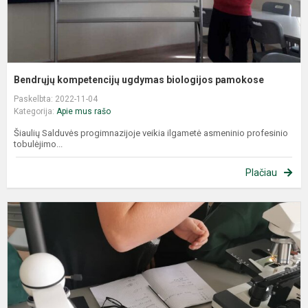
Bendrųjų kompetencijų ugdymas biologijos pamokose
Paskelbta: 2022-11-04
Kategorija:
Apie mus rašo
Šiaulių Salduvės progimnazijoje veikia ilgametė asmeninio profesinio
tobulėjimo...
Plačiau