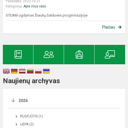
Paskelbta: 2022-10-21
Kategorija:
Apie mus rašo
STEAM ugdymas Šiaulių Salduvės progimnazijoje
Plačiau
Naujienų archyvas
2026
RUGPJŪTIS (1)
LIEPA (2)