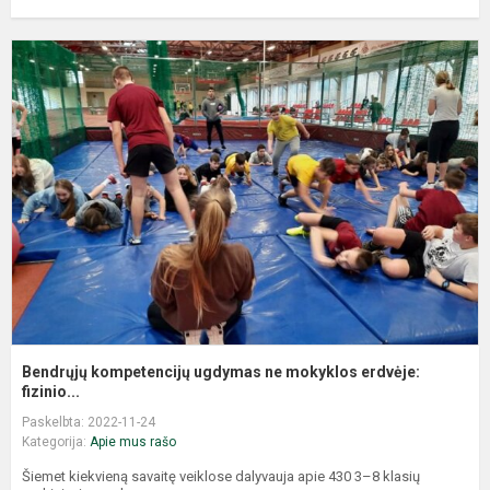
Bendrųjų kompetencijų ugdymas ne mokyklos erdvėje:
fizinio...
Paskelbta: 2022-11-24
Kategorija:
Apie mus rašo
Šiemet kiekvieną savaitę veiklose dalyvauja apie 430 3–8 klasių