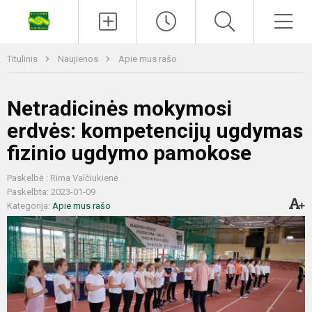
Titulinis
Naujienos
Apie mus rašo
Netradicinės mokymosi
erdvės: kompetencijų ugdymas
fizinio ugdymo pamokose
Paskelbė : Rima Valčiukienė
Paskelbta: 2023-01-09
Kategorija:
Apie mus rašo