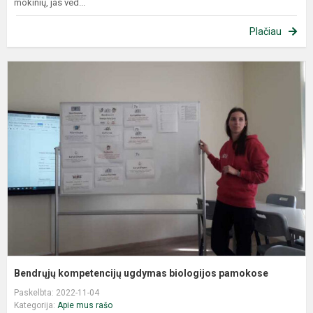
mokinių, jas ved...
Plačiau
Bendrųjų kompetencijų ugdymas biologijos pamokose
Paskelbta: 2022-11-04
Kategorija:
Apie mus rašo