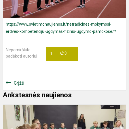
https://www.svietimonaujienos.lt/netradicines-mokymosi-
erdves-kompetenciju-ugdymas-fizinio-ugdymo-pamokose/?
Nepamirškite
1
AČIŪ
padėkoti autoriui
Grįžti
Ankstesnės naujienos