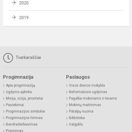
2020
2019
Tvarkaraščiai
Progimnazija
Paslaugos
Apie progimnaziją
Visos dienos mokykla
Ugdymo aplinka
Neformalusis ugdymas
Misija, vizija, prioritetai
Pagalba mokiniams ir tėvams
Pasiekimai
Mokinių maitinimas
Progimnazijos simboliai
Patalpų nuoma
Progimnazijos himnas
Biblioteka
Bendradarbiavimas
Valgykla
Priėmimas