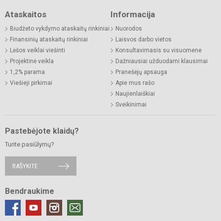
Ataskaitos
Informacija
Biudžeto vykdymo ataskaitų rinkiniai
Nuorodos
Finansinių ataskaitų rinkiniai
Laisvos darbo vietos
Lėšos veiklai viešinti
Konsultavimasis su visuomene
Projektinė veikla
Dažniausiai užduodami klausimai
1,2% parama
Pranešėjų apsauga
Viešieji pirkimai
Apie mus rašo
Naujienlaiškiai
Sveikinimai
Pastebėjote klaidų?
Turite pasiūlymų?
RAŠYKITE
Bendraukime