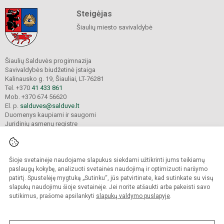
Steigėjas
Šiaulių miesto savivaldybė
Šiaulių Salduvės progimnazija
Savivaldybės biudžetinė įstaiga
Kalinausko g. 19, Šiauliai, LT-76281
Tel. +370
41 433 861
Mob. +370 674 56620
El. p.
salduves@salduve.lt
Duomenys kaupiami ir saugomi
Juridinių asmenų registre
Įmonės kodas 190531560
Šioje svetainėje naudojame slapukus siekdami užtikrinti jums teikiamų
© 2026. Šiaulių Salduvės progimnazija. Visos teisės saugomos.
paslaugų kokybę, analizuoti svetainės naudojimą ir optimizuoti naršymo
Kopijuoti turinį be raštiško įstaigos administracijos sutikimo griežtai draudžiama.
patirtį. Spustelėję mygtuką „Sutinku“, jūs patvirtinate, kad sutinkate su visų
slapukų naudojimu šioje svetainėje. Jei norite atšaukti arba pakeisti savo
sutikimus, prašome apsilankyti
slapukų valdymo puslapyje
.
Mes kuriame mokykloms
SVETAINESMOKYKLOMS.LT