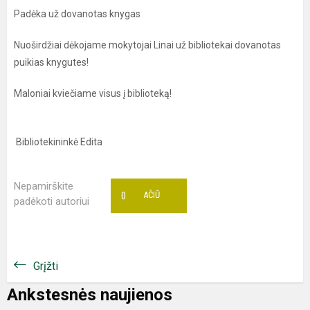
Padėka už dovanotas knygas
Nuoširdžiai dėkojame mokytojai Linai už bibliotekai dovanotas
puikias knygutes!
Maloniai kviečiame visus į biblioteką!
Bibliotekininkė Edita
Nepamirškite
0
AČIŪ
padėkoti autoriui
Grįžti
Ankstesnės naujienos