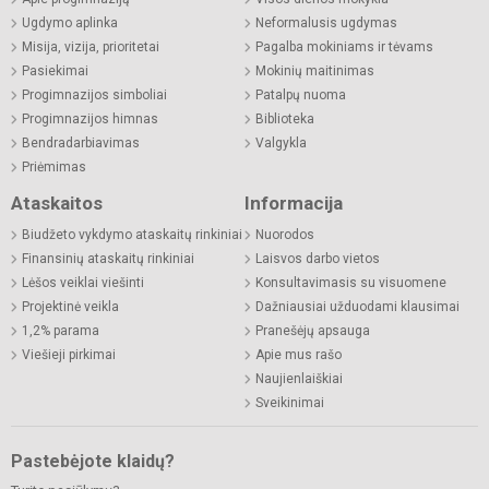
Ugdymo aplinka
Neformalusis ugdymas
Misija, vizija, prioritetai
Pagalba mokiniams ir tėvams
Pasiekimai
Mokinių maitinimas
Progimnazijos simboliai
Patalpų nuoma
Progimnazijos himnas
Biblioteka
Bendradarbiavimas
Valgykla
Priėmimas
Ataskaitos
Informacija
Biudžeto vykdymo ataskaitų rinkiniai
Nuorodos
Finansinių ataskaitų rinkiniai
Laisvos darbo vietos
Lėšos veiklai viešinti
Konsultavimasis su visuomene
Projektinė veikla
Dažniausiai užduodami klausimai
1,2% parama
Pranešėjų apsauga
Viešieji pirkimai
Apie mus rašo
Naujienlaiškiai
Sveikinimai
Pastebėjote klaidų?