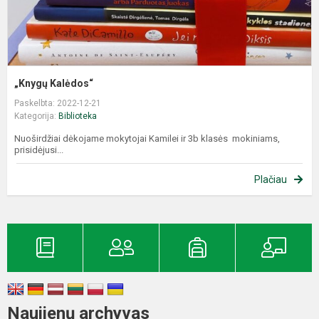
„Knygų Kalėdos“
Paskelbta: 2022-12-21
Kategorija:
Biblioteka
Nuoširdžiai dėkojame mokytojai Kamilei ir 3b klasės mokiniams,
prisidėjusi...
Plačiau
Naujienų archyvas