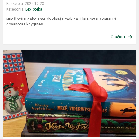
Paskelbta: 2022-12-23
Kategorija:
Biblioteka
Nuoširdžiai dėkojame 4b klasės mokinei Ūlai Brazauskaitei už
dovanotas knygutes!...
Plačiau