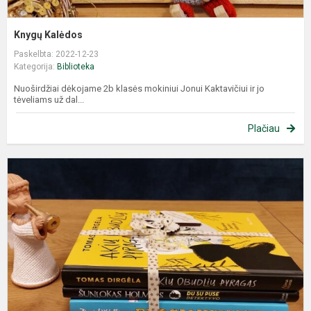
Knygų Kalėdos
Paskelbta: 2022-12-23
Kategorija:
Biblioteka
Nuoširdžiai dėkojame 2b klasės mokiniui Jonui Kaktavičiui ir jo
tėveliams už dal...
Plačiau