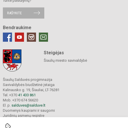
Turite pasiūlymų?
RAŠYKITE
Bendraukime
Steigėjas
Šiaulių miesto savivaldybė
Šiaulių Salduvės progimnazija
Savivaldybės biudžetinė įstaiga
Kalinausko g. 19, Šiauliai, LT-76281
Tel. +370
41 433 861
Mob. +370 674 56620
El. p.
salduves@salduve.lt
Duomenys kaupiami ir saugomi
Juridinių asmenų registre
Įmonės kodas 190531560