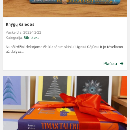
Knygų Kalėdos
Paskelbta: 2022-12-22
Kategorija:
Biblioteka
Nuoširdžiai dėkojame 6b klasės mokiniui Ugniui Sėjūnui ir jo tėveliams
už dalyva...
Plačiau