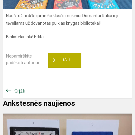
Nuoširdžiai dėkojame 6c klasės mokiniui Domantui Ruliui ir jo
tėveliams už dovanotas puikias knygas bibliotekai!
Bibliotekininkė Edita
Nepamirškite
0
AČIŪ
padėkoti autoriui
Grįžti
Ankstesnės naujienos