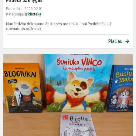
Padėka už knygas
Paskelbta: 2023-02-01
Kategorija:
Biblioteka
Nuoširdžiai dėkojame 3a klasės mokiniui Linui Preikšaičiu už
dovanotas puikias k...
Plačiau