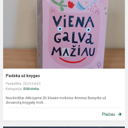
Padėka už knygas
Paskelbta: 2023-04-03
Kategorija:
Biblioteka
Nuoširdžiai dėkojame 2b klasės mokiniui Arminui Buivydui už
dovanotą knygelę mok...
Plačiau