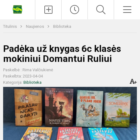
Titulinis
Naujienos
Biblioteka
Padėka už knygas 6c klasės
mokiniui Domantui Ruliui
Paskelbė : Rima Valčiukienė
Paskelbta: 2023-04-04
Kategorija:
Biblioteka