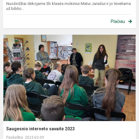
Nuoširdžiai dėkojame 3b klasės mokiniui Matui Jarašiui ir jo tėveliams
už biblio...
Plačiau
Saugesnio interneto savaitė 2023
Paskelbta: 2023-02-09