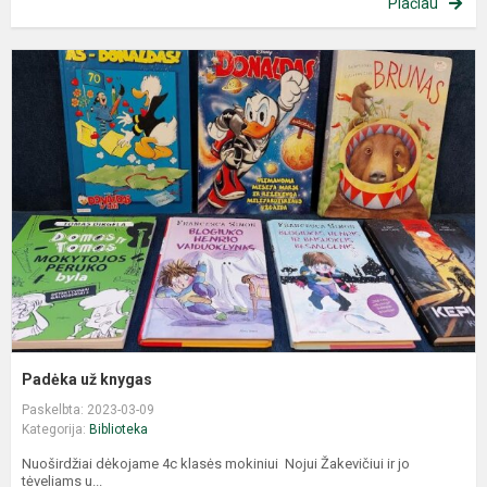
Plačiau
Padėka už knygas
Paskelbta: 2023-03-09
Kategorija:
Biblioteka
Nuoširdžiai dėkojame 4c klasės mokiniui Nojui Žakevičiui ir jo
tėveliams u...