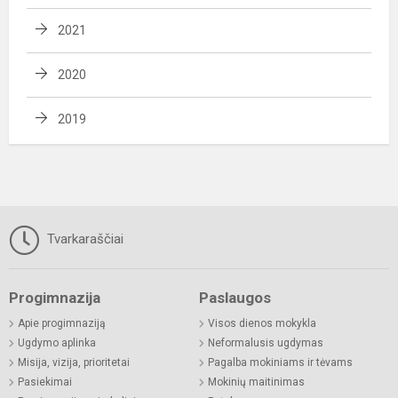
2021
2020
2019
Tvarkaraščiai
Progimnazija
Paslaugos
Apie progimnaziją
Visos dienos mokykla
Ugdymo aplinka
Neformalusis ugdymas
Misija, vizija, prioritetai
Pagalba mokiniams ir tėvams
Pasiekimai
Mokinių maitinimas