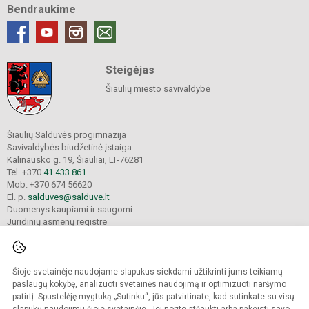
Bendraukime
Steigėjas
Šiaulių miesto savivaldybė
Šiaulių Salduvės progimnazija
Savivaldybės biudžetinė įstaiga
Kalinausko g. 19, Šiauliai, LT-76281
Tel. +370
41 433 861
Mob. +370 674 56620
El. p.
salduves@salduve.lt
Duomenys kaupiami ir saugomi
Juridinių asmenų registre
Įmonės kodas 190531560
Šioje svetainėje naudojame slapukus siekdami užtikrinti jums teikiamų
© 2026. Šiaulių Salduvės progimnazija. Visos teisės saugomos.
paslaugų kokybę, analizuoti svetainės naudojimą ir optimizuoti naršymo
Kopijuoti turinį be raštiško įstaigos administracijos sutikimo griežtai draudžiama.
patirtį. Spustelėję mygtuką „Sutinku“, jūs patvirtinate, kad sutinkate su visų