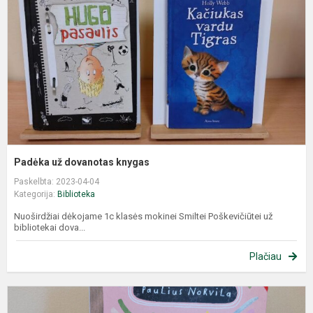
Padėka už dovanotas knygas
Paskelbta: 2023-04-04
Kategorija:
Biblioteka
Nuoširdžiai dėkojame 1c klasės mokinei Smiltei Poškevičiūtei už
bibliotekai dova...
Plačiau