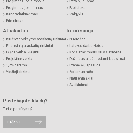
Progimnazijos simboliai
Patalpų nuoma
Progimnazijos himnas
Biblioteka
Bendradarbiavimas
Valgykla
Priėmimas
Ataskaitos
Informacija
Biudžeto vykdymo ataskaitų rinkiniai
Nuorodos
Finansinių ataskaitų rinkiniai
Laisvos darbo vietos
Lėšos veiklai viešinti
Konsultavimasis su visuomene
Projektinė veikla
Dažniausiai užduodami klausimai
1,2% parama
Pranešėjų apsauga
Viešieji pirkimai
Apie mus rašo
Naujienlaiškiai
Sveikinimai
Pastebėjote klaidų?
Turite pasiūlymų?
RAŠYKITE