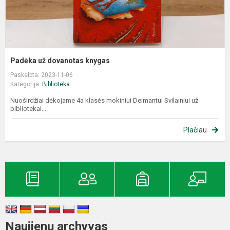
Padėka už dovanotas knygas
Paskelbta: 2023-11-06
Kategorija:
Biblioteka
Nuoširdžiai dėkojame 4a klasės mokiniui Deimantui Svilainiui už
bibliotekai...
Plačiau
Naujienų archyvas