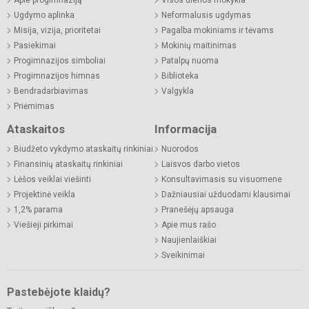
Ugdymo aplinka
Neformalusis ugdymas
Misija, vizija, prioritetai
Pagalba mokiniams ir tėvams
Pasiekimai
Mokinių maitinimas
Progimnazijos simboliai
Patalpų nuoma
Progimnazijos himnas
Biblioteka
Bendradarbiavimas
Valgykla
Priėmimas
Ataskaitos
Informacija
Biudžeto vykdymo ataskaitų rinkiniai
Nuorodos
Finansinių ataskaitų rinkiniai
Laisvos darbo vietos
Lėšos veiklai viešinti
Konsultavimasis su visuomene
Projektinė veikla
Dažniausiai užduodami klausimai
1,2% parama
Pranešėjų apsauga
Viešieji pirkimai
Apie mus rašo
Naujienlaiškiai
Sveikinimai
Pastebėjote klaidų?