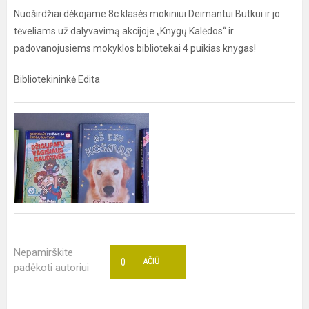
Nuoširdžiai dėkojame 8c klasės mokiniui Deimantui Butkui ir jo
tėveliams už dalyvavimą akcijoje „Knygų Kalėdos“ ir
padovanojusiems mokyklos bibliotekai 4 puikias knygas!
Bibliotekininkė Edita
Nepamirškite
0
AČIŪ
padėkoti autoriui