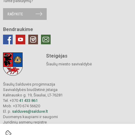
Turite pasiūlymų?
RAŠYKITE
Bendraukime
Steigėjas
Šiaulių miesto savivaldybė
Šiaulių Salduvės progimnazija
Savivaldybės biudžetinė įstaiga
Kalinausko g. 19, Šiauliai, LT-76281
Tel. +370
41 433 861
Mob. +370 674 56620
El. p.
salduves@salduve.lt
Duomenys kaupiami ir saugomi
Juridinių asmenų registre
Įmonės kodas 190531560