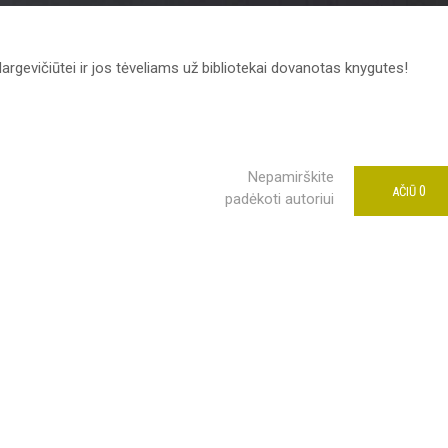
rgevičiūtei ir jos tėveliams už bibliotekai dovanotas knygutes!
Nepamirškite
0
AČIŪ
padėkoti autoriui