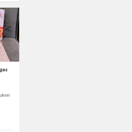
ygas
uksei