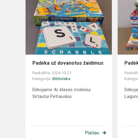
Padėka už dovanotus žaidimus
Padėk
Paskelbta: 2024-10-21
Paskelb
Kategorija:
Biblioteka
Kategor
Dėkojame 4c klasės mokiniui
Dėkoja
Sirtautui Petrauskui.
Laguno
Plačiau