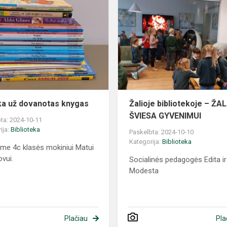
a už dovanotas knygas
Žalioje bibliotekoje – ŽAL
ŠVIESA GYVENIMUI
ta: 2024-10-11
ija:
Biblioteka
Paskelbta: 2024-10-10
Kategorija:
Biblioteka
me 4c klasės mokiniui Matui
vui.
Socialinės pedagogės Edita ir
Modesta
Plačiau
Pla