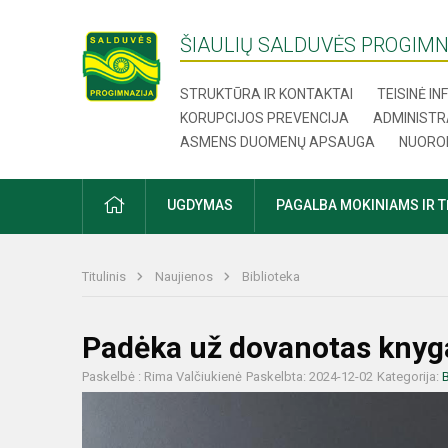
ŠIAULIŲ SALDUVĖS PROGIMN
STRUKTŪRA IR KONTAKTAI
TEISINĖ I
KORUPCIJOS PREVENCIJA
ADMINISTR
ASMENS DUOMENŲ APSAUGA
NUORO
UGDYMAS
PAGALBA MOKINIAMS IR 
Titulinis
Naujienos
Biblioteka
Padėka už dovanotas knyg
Paskelbė : Rima Valčiukienė
Paskelbta: 2024-12-02
Kategorija:
B