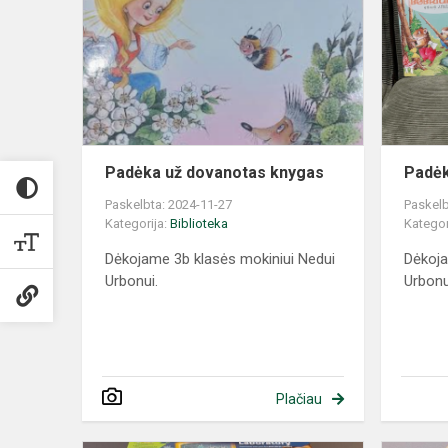
Padėka už dovanotas knygas
Padėk
Paskelbta: 2024-11-27
Paskelb
Kategorija:
Biblioteka
Kategor
Dėkojame 3b klasės mokiniui Nedui
Dėkoja
Urbonui.
Urbonu
Plačiau