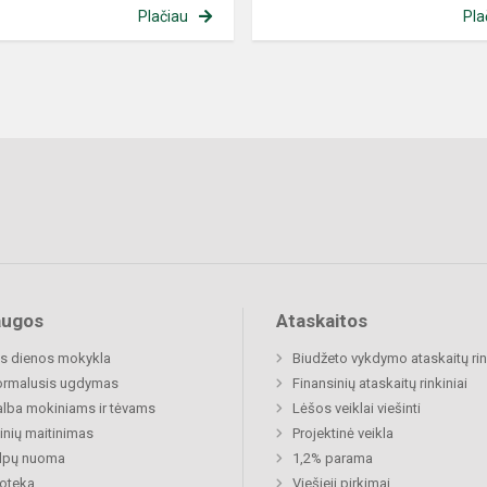
Plačiau
Pla
augos
Ataskaitos
s dienos mokykla
Biudžeto vykdymo ataskaitų rin
ormalusis ugdymas
Finansinių ataskaitų rinkiniai
lba mokiniams ir tėvams
Lėšos veiklai viešinti
nių maitinimas
Projektinė veikla
alpų nuoma
1,2% parama
ioteka
Viešieji pirkimai