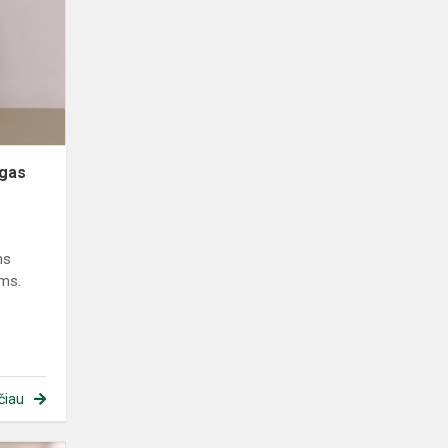
ygas
ms
ėms.
čiau