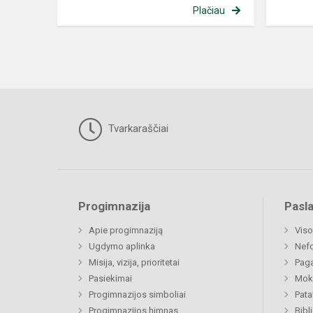
Plačiau
Tvarkaraščiai
Progimnazija
Pasl
Apie progimnaziją
Viso
Ugdymo aplinka
Nef
Misija, vizija, prioritetai
Paga
Pasiekimai
Moki
Progimnazijos simboliai
Pat
Progimnazijos himnas
Bibl