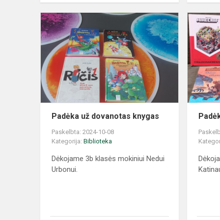
Padėka už dovanotas knygas
Padėk
Paskelbta: 2024-10-08
Paskelb
Kategorija:
Biblioteka
Kategor
Dėkojame 3b klasės mokiniui Nedui
Dėkoja
Urbonui.
Katina