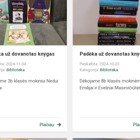
a už dovanotas knygas
Padėka už dovanotas kn
ta: 2024-11-04
Paskelbta: 2024-10-23
ija:
Biblioteka
Kategorija:
Biblioteka
me 3b klasės mokiniui Nedui
Dėkojame 8b klasės mokinė
i.
Emilijai ir Evelinai Masevičiūt
Plačiau
Pla