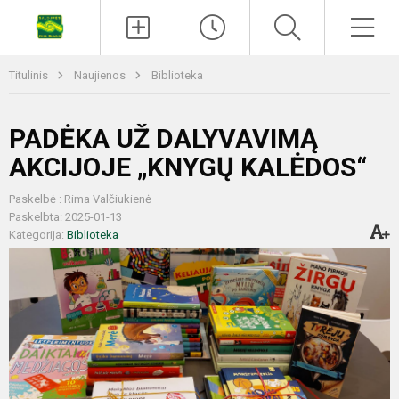
Titulinis
Naujienos
Biblioteka
PADĖKA UŽ DALYVAVIMĄ
AKCIJOJE „KNYGŲ KALĖDOS“
Paskelbė : Rima Valčiukienė
Paskelbta: 2025-01-13
Kategorija:
Biblioteka