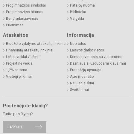
Progimnazijos simboliai
Patalpų nuoma
Progimnazijos himnas
Biblioteka
Bendradarbiavimas
Valgykla
Priėmimas
Ataskaitos
Informacija
Biudžeto vykdymo ataskaitų rinkiniai
Nuorodos
Finansinių ataskaitų rinkiniai
Laisvos darbo vietos
Lėšos veiklai viešinti
Konsultavimasis su visuomene
Projektinė veikla
Dažniausiai užduodami klausimai
1,2% parama
Pranešėjų apsauga
Viešieji pirkimai
Apie mus rašo
Naujienlaiškiai
Sveikinimai
Pastebėjote klaidų?
Turite pasiūlymų?
RAŠYKITE