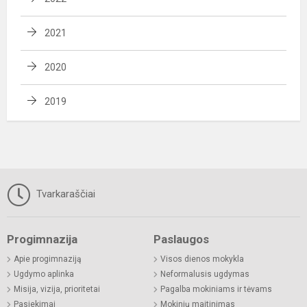
2021
2020
2019
Tvarkaraščiai
Progimnazija
Paslaugos
Apie progimnaziją
Visos dienos mokykla
Ugdymo aplinka
Neformalusis ugdymas
Misija, vizija, prioritetai
Pagalba mokiniams ir tėvams
Pasiekimai
Mokinių maitinimas