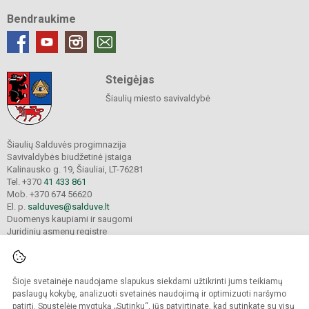
Bendraukime
Steigėjas
Šiaulių miesto savivaldybė
Šiaulių Salduvės progimnazija
Savivaldybės biudžetinė įstaiga
Kalinausko g. 19, Šiauliai, LT-76281
Tel. +370
41 433 861
Mob. +370 674 56620
El. p.
salduves@salduve.lt
Duomenys kaupiami ir saugomi
Juridinių asmenų registre
Įmonės kodas 190531560
Šioje svetainėje naudojame slapukus siekdami užtikrinti jums teikiamų
© 2026. Šiaulių Salduvės progimnazija. Visos teisės saugomos.
paslaugų kokybę, analizuoti svetainės naudojimą ir optimizuoti naršymo
Kopijuoti turinį be raštiško įstaigos administracijos sutikimo griežtai draudžiama.
patirtį. Spustelėję mygtuką „Sutinku“, jūs patvirtinate, kad sutinkate su visų