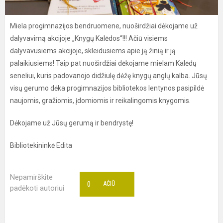
Miela progimnazijos bendruomene, nuoširdžiai dėkojame už
dalyvavimą akcijoje „Knygų Kalėdos“!!! Ačiū visiems
dalyvavusiems akcijoje, skleidusiems apie ją žinią ir ją
palaikiusiems! Taip pat nuoširdžiai dėkojame mielam Kalėdų
seneliui, kuris padovanojo didžiulę dėžę knygų anglų kalba. Jūsų
visų gerumo dėka progimnazijos bibliotekos lentynos pasipildė
naujomis, gražiomis, įdomiomis ir reikalingomis knygomis.
Dėkojame už Jūsų gerumą ir bendrystę!
Bibliotekininkė Edita
Nepamirškite
0
AČIŪ
padėkoti autoriui