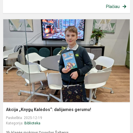
Plačiau
Akcija „Knygų Kalėdos“: dalijamės gerumu!
Paskelbta: 2025-12-19
Kategorija:
Biblioteka
3b klasės mokinys Dovydas Šaltenis