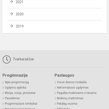
2021
2020
2019
Tvarkaraščiai
Progimnazija
Paslaugos
Apie progimnaziją
Visos dienos mokykla
Ugdymo aplinka
Neformalusis ugdymas
Misija, vizija, prioritetai
Pagalba mokiniams ir tėvams
Pasiekimai
Mokinių maitinimas
Progimnazijos simboliai
Patalpų nuoma
Progimnazijos himnas
Biblioteka