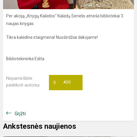
Per akciją „Knygų Kalėdos“ Kalėdų Senelis atnešė bibliotekai 3
naujas knygas.
Tikra kalėdinė staigmena! Nuoširdžiai dėkojame!
Bibliotekininkė Edita
Nepamirškite
0
AČIŪ
padėkoti autoriui
Grįžti
Ankstesnės naujienos