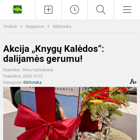
Titulinis
Naujienos
Biblioteka
Akcija „Knygų Kalėdos“:
dalijamės gerumu!
Paskelbė : Rima Valčiukienė
Paskelbta: 2025-12-22
Kategorija:
Biblioteka