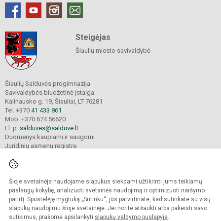
Steigėjas
Šiaulių miesto savivaldybė
Šiaulių Salduvės progimnazija
Savivaldybės biudžetinė įstaiga
Kalinausko g. 19, Šiauliai, LT-76281
Tel. +370
41 433 861
Mob. +370 674 56620
El. p.
salduves@salduve.lt
Duomenys kaupiami ir saugomi
Juridinių asmenų registre
Įmonės kodas 190531560
Šioje svetainėje naudojame slapukus siekdami užtikrinti jums teikiamų
© 2026. Šiaulių Salduvės progimnazija. Visos teisės saugomos.
paslaugų kokybę, analizuoti svetainės naudojimą ir optimizuoti naršymo
Kopijuoti turinį be raštiško įstaigos administracijos sutikimo griežtai draudžiama.
patirtį. Spustelėję mygtuką „Sutinku“, jūs patvirtinate, kad sutinkate su visų
slapukų naudojimu šioje svetainėje. Jei norite atšaukti arba pakeisti savo
sutikimus, prašome apsilankyti
slapukų valdymo puslapyje
.