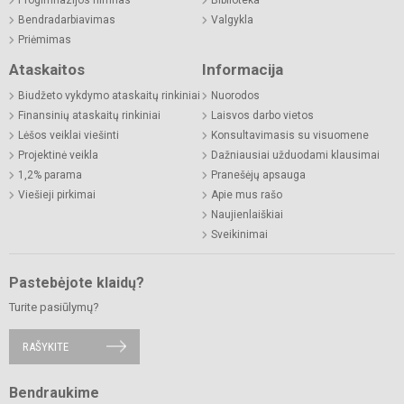
Bendradarbiavimas
Valgykla
Priėmimas
Ataskaitos
Informacija
Biudžeto vykdymo ataskaitų rinkiniai
Nuorodos
Finansinių ataskaitų rinkiniai
Laisvos darbo vietos
Lėšos veiklai viešinti
Konsultavimasis su visuomene
Projektinė veikla
Dažniausiai užduodami klausimai
1,2% parama
Pranešėjų apsauga
Viešieji pirkimai
Apie mus rašo
Naujienlaiškiai
Sveikinimai
Pastebėjote klaidų?
Turite pasiūlymų?
RAŠYKITE
Bendraukime