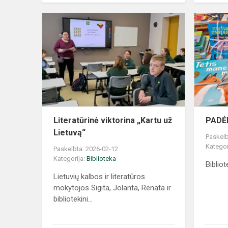
Literatūrinė viktorina „Kartu už
PADĖ
Lietuvą“
Paskelb
Kategor
Paskelbta: 2026-02-12
Kategorija:
Biblioteka
Bibliot
Lietuvių kalbos ir literatūros
mokytojos Sigita, Jolanta, Renata ir
bibliotekini...