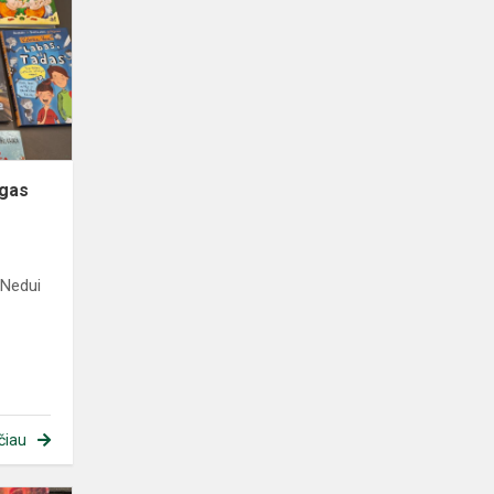
ygas
 Nedui
čiau