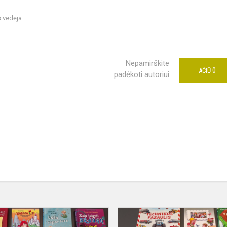
s vedėja
Nepamirškite
0
AČIŪ
padėkoti autoriui