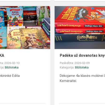
KA
Padėka už dovanotas kn
ta: 2026-02-10
Paskelbta: 2026-02-09
ija:
Biblioteka
Kategorija:
Biblioteka
ekininkė Edita
Dėkojame 4a klasės mokinei 
Kemėraitei.