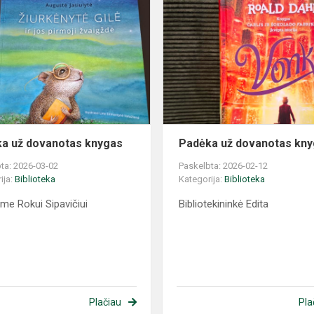
a už dovanotas knygas
Padėka už dovanotas kn
ta: 2026-03-02
Paskelbta: 2026-02-12
ija:
Biblioteka
Kategorija:
Biblioteka
me Rokui Sipavičiui
Bibliotekininkė Edita
Plačiau
Pla