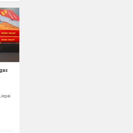
ygas
Liepai