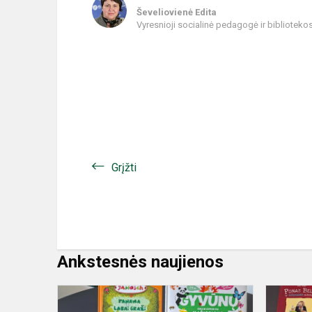
Ševeliovienė Edita
Vyresnioji socialinė pedagogė ir biblioteko
Grįžti
Ankstesnės naujienos