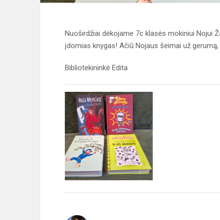
Nuoširdžiai dėkojame 7c klasės mokiniui Nojui Ža
įdomias knygas! Ačiū Nojaus šeimai už gerumą,
Bibliotekininkė Edita