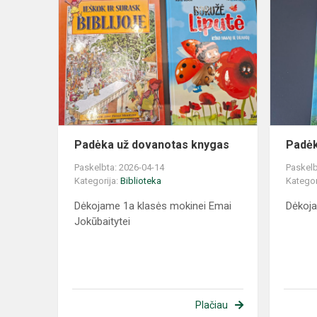
Padėka už dovanotas knygas
Padėk
Paskelbta: 2026-04-14
Paskelb
Kategorija:
Biblioteka
Kategor
Dėkojame 1a klasės mokinei Emai
Dėkoja
Jokūbaitytei
Plačiau