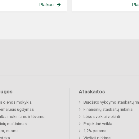
Plačiau
Pla
augos
Ataskaitos
s dienos mokykla
Biudžeto vykdymo ataskaitų rin
ormalusis ugdymas
Finansinių ataskaitų rinkiniai
lba mokiniams ir tėvams
Lėšos veiklai viešinti
nių maitinimas
Projektinė veikla
alpų nuoma
1,2% parama
ioteka
Viešieji pirkimai