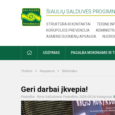
ŠIAULIŲ SALDUVĖS PROGIMN
STRUKTŪRA IR KONTAKTAI
TEISINĖ I
KORUPCIJOS PREVENCIJA
ADMINISTR
ASMENS DUOMENŲ APSAUGA
NUORO
UGDYMAS
PAGALBA MOKINIAMS IR 
Titulinis
Naujienos
Biblioteka
Geri darbai įkvepia!
Paskelbė : Rima Valčiukienė
Paskelbta: 2026-05-26
Kategorija:
B