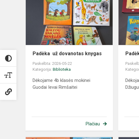
Padėka už dovanotas knygas
Padėk
Paskelbta: 2026-05-22
Paskelb
Kategorija:
Biblioteka
Kategor
Dėkojame 4b klasės mokinei
Dėkoja
Guodai Ievai Rimšaitei
Džiugu
Plačiau