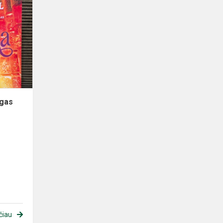
ygas
čiau