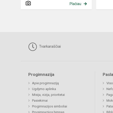
Plačiau
Tvarkaraščiai
Progimnazija
Pasl
Apie progimnaziją
Viso
Ugdymo aplinka
Nef
Misija, vizija, prioritetai
Paga
Pasiekimai
Moki
Progimnazijos simboliai
Pat
Progimnazijos himnas
Bibl