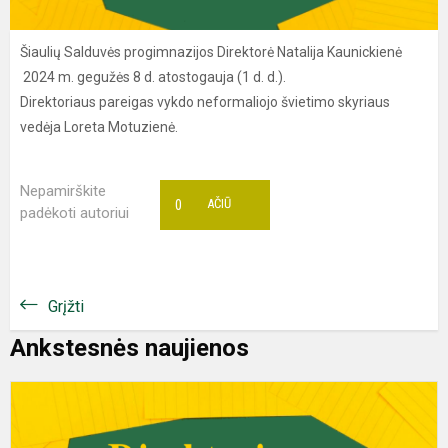
Šiaulių Salduvės progimnazijos Direktorė Natalija Kaunickienė
2024 m. gegužės 8 d. atostogauja (1 d. d.).
Direktoriaus pareigas vykdo neformaliojo švietimo skyriaus
vedėja Loreta Motuzienė.
Nepamirškite
0
AČIŪ
padėkoti autoriui
Grįžti
Ankstesnės naujienos