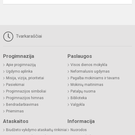
Tvarkaraščiai
Progimnazija
Paslaugos
Apie progimnaziją
Visos dienos mokykla
Ugdymo aplinka
Neformalusis ugdymas
Misija, vizija, prioritetai
Pagalba mokiniams ir tėvams
Pasiekimai
Mokinių maitinimas
Progimnazijos simboliai
Patalpų nuoma
Progimnazijos himnas
Biblioteka
Bendradarbiavimas
Valgykla
Priėmimas
Ataskaitos
Informacija
Biudžeto vykdymo ataskaitų rinkiniai
Nuorodos