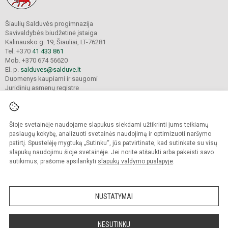
Šiaulių Salduvės progimnazija
Savivaldybės biudžetinė įstaiga
Kalinausko g. 19, Šiauliai, LT-76281
Tel. +370
41 433 861
Mob. +370 674 56620
El. p.
salduves@salduve.lt
Duomenys kaupiami ir saugomi
Juridinių asmenų registre
Įmonės kodas 190531560
Šioje svetainėje naudojame slapukus siekdami užtikrinti jums teikiamų
© 2026. Šiaulių Salduvės progimnazija. Visos teisės saugomos.
paslaugų kokybę, analizuoti svetainės naudojimą ir optimizuoti naršymo
Kopijuoti turinį be raštiško įstaigos administracijos sutikimo griežtai draudžiama.
patirtį. Spustelėję mygtuką „Sutinku“, jūs patvirtinate, kad sutinkate su visų
slapukų naudojimu šioje svetainėje. Jei norite atšaukti arba pakeisti savo
sutikimus, prašome apsilankyti
slapukų valdymo puslapyje
.
Mes kuriame mokykloms
SVETAINESMOKYKLOMS.LT
NUSTATYMAI
NESUTINKU