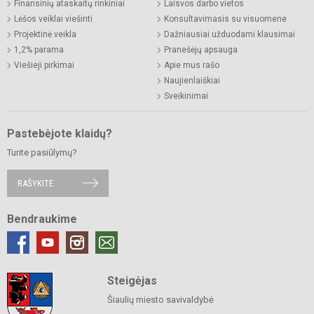
Finansinių ataskaitų rinkiniai
Laisvos darbo vietos
Lėšos veiklai viešinti
Konsultavimasis su visuomene
Projektinė veikla
Dažniausiai užduodami klausimai
1,2% parama
Pranešėjų apsauga
Viešieji pirkimai
Apie mus rašo
Naujienlaiškiai
Sveikinimai
Pastebėjote klaidų?
Turite pasiūlymų?
RAŠYKITE
Bendraukime
Steigėjas
Šiaulių miesto savivaldybė