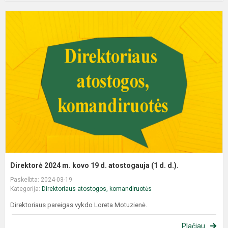
Direktorė 2024 m. kovo 19 d. atostogauja (1 d. d.).
Paskelbta: 2024-03-19
Kategorija:
Direktoriaus atostogos, komandiruotės
Direktoriaus pareigas vykdo Loreta Motuzienė.
Plačiau