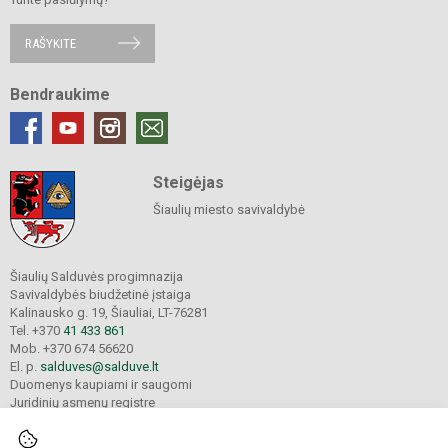
RAŠYKITE
Bendraukime
Steigėjas
Šiaulių miesto savivaldybė
Šiaulių Salduvės progimnazija
Savivaldybės biudžetinė įstaiga
Kalinausko g. 19, Šiauliai, LT-76281
Tel. +370
41 433 861
Mob. +370 674 56620
El. p.
salduves@salduve.lt
Duomenys kaupiami ir saugomi
Juridinių asmenų registre
Įmonės kodas 190531560