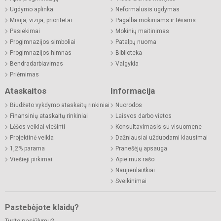
Ugdymo aplinka
Neformalusis ugdymas
Misija, vizija, prioritetai
Pagalba mokiniams ir tėvams
Pasiekimai
Mokinių maitinimas
Progimnazijos simboliai
Patalpų nuoma
Progimnazijos himnas
Biblioteka
Bendradarbiavimas
Valgykla
Priėmimas
Ataskaitos
Informacija
Biudžeto vykdymo ataskaitų rinkiniai
Nuorodos
Finansinių ataskaitų rinkiniai
Laisvos darbo vietos
Lėšos veiklai viešinti
Konsultavimasis su visuomene
Projektinė veikla
Dažniausiai užduodami klausimai
1,2% parama
Pranešėjų apsauga
Viešieji pirkimai
Apie mus rašo
Naujienlaiškiai
Sveikinimai
Pastebėjote klaidų?
Turite pasiūlymų?