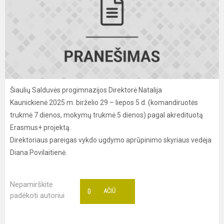
Šiaulių Salduvės progimnazijos Direktorė Natalija
Kaunickienė 2025 m. birželio 29 – liepos 5 d. (komandiruotės
trukmė 7 dienos, mokymų trukmė 5 dienos) pagal akredituotą
Erasmus+ projektą.
Direktoriaus pareigas vykdo ugdymo aprūpinimo skyriaus vedėja
Diana Povilaitienė.
Nepamirškite
0
AČIŪ
padėkoti autoriui