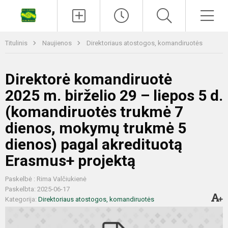
Titulinis
Naujienos
Direktoriaus atostogos, komandiruotės
Direktorė komandiruotė
2025 m. birželio 29 – liepos 5 d.
(komandiruotės trukmė 7
dienos, mokymų trukmė 5
dienos) pagal akredituotą
Erasmus+ projektą
Paskelbė : Rima Valčiukienė
Paskelbta: 2025-06-17
Kategorija:
Direktoriaus atostogos, komandiruotės