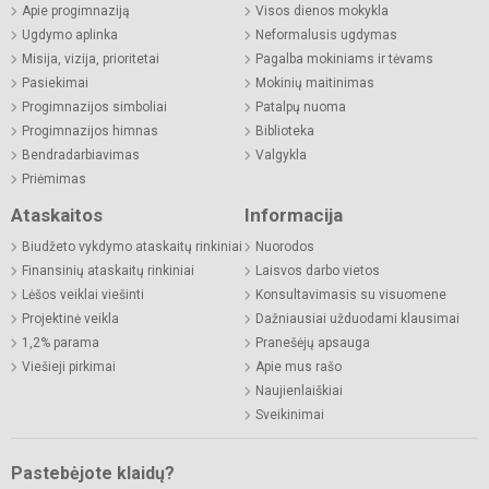
Apie progimnaziją
Visos dienos mokykla
Ugdymo aplinka
Neformalusis ugdymas
Misija, vizija, prioritetai
Pagalba mokiniams ir tėvams
Pasiekimai
Mokinių maitinimas
Progimnazijos simboliai
Patalpų nuoma
Progimnazijos himnas
Biblioteka
Bendradarbiavimas
Valgykla
Priėmimas
Ataskaitos
Informacija
Biudžeto vykdymo ataskaitų rinkiniai
Nuorodos
Finansinių ataskaitų rinkiniai
Laisvos darbo vietos
Lėšos veiklai viešinti
Konsultavimasis su visuomene
Projektinė veikla
Dažniausiai užduodami klausimai
1,2% parama
Pranešėjų apsauga
Viešieji pirkimai
Apie mus rašo
Naujienlaiškiai
Sveikinimai
Pastebėjote klaidų?