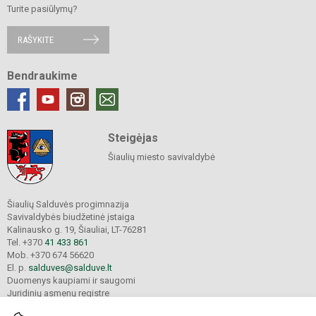
Turite pasiūlymų?
RAŠYKITE
Bendraukime
Steigėjas
Šiaulių miesto savivaldybė
Šiaulių Salduvės progimnazija
Savivaldybės biudžetinė įstaiga
Kalinausko g. 19, Šiauliai, LT-76281
Tel. +370
41 433 861
Mob. +370 674 56620
El. p.
salduves@salduve.lt
Duomenys kaupiami ir saugomi
Juridinių asmenų registre
Įmonės kodas 190531560