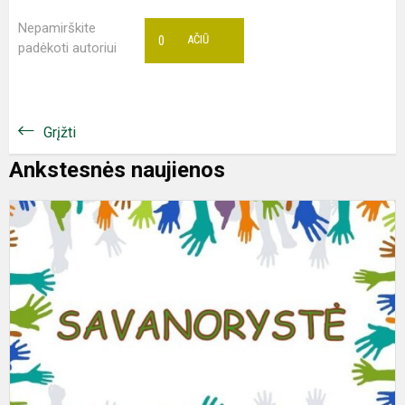
Nepamirškite
0
AČIŪ
padėkoti autoriui
Grįžti
Ankstesnės naujienos