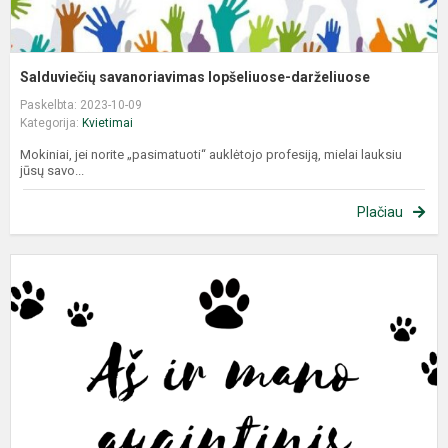
Salduviečių savanoriavimas lopšeliuose-darželiuose
Paskelbta: 2023-10-09
Kategorija:
Kvietimai
Mokiniai, jei norite „pasimatuoti“ auklėtojo profesiją, mielai lauksiu
jūsų savo...
Plačiau