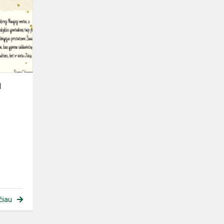
1
čiau