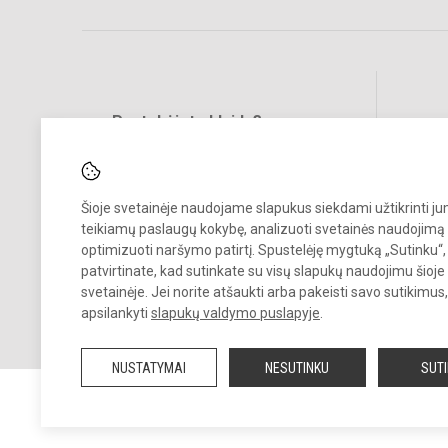
Pastebėjote klaidų?
Bend
Turite pasiūlymų?
RAŠYKITE
Šioje svetainėje naudojame slapukus siekdami užtikrinti j
teikiamų paslaugų kokybę, analizuoti svetainės naudojimą 
optimizuoti naršymo patirtį. Spustelėję mygtuką „Sutinku“,
patvirtinate, kad sutinkate su visų slapukų naudojimu šioje
svetainėje. Jei norite atšaukti arba pakeisti savo sutikimu
apsilankyti
slapukų valdymo puslapyje
.
© 2026. Šiaulių Salduvės progimnazija. Visos teisės saugomos.
Kopijuoti turinį be raštiško įstaigos administracijos sutikimo griežtai
NUSTATYMAI
NESUTINKU
SUT