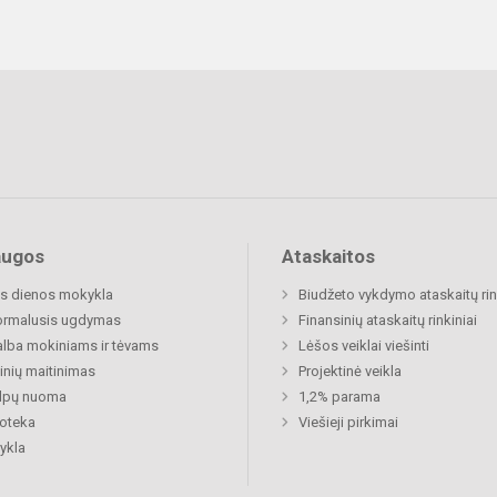
augos
Ataskaitos
s dienos mokykla
Biudžeto vykdymo ataskaitų rin
ormalusis ugdymas
Finansinių ataskaitų rinkiniai
lba mokiniams ir tėvams
Lėšos veiklai viešinti
nių maitinimas
Projektinė veikla
alpų nuoma
1,2% parama
ioteka
Viešieji pirkimai
ykla