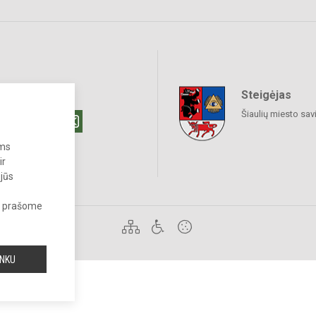
Steigėjas
raukime
Šiaulių miesto sav
ums
ir
 jūs
s, prašome
 draudžiama.
INKU