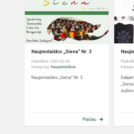
Naujienlaiškis „Siena“ Nr. 3
Naujie
Paskelbta: 2023-02-28
Paskelb
Kategorija:
Naujienlaiškiai
Kategor
Naujienlaiškis „Siena“ Nr. 3
Dalija
,,Siena
sužinos
Plačiau