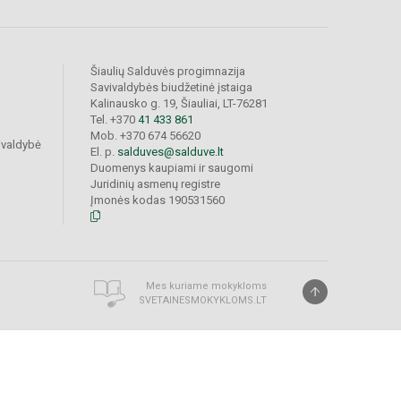
Šiaulių Salduvės progimnazija
Savivaldybės biudžetinė įstaiga
Kalinausko g. 19, Šiauliai, LT-76281
Tel. +370
41 433 861
Mob. +370 674 56620
ivaldybė
El. p.
salduves@salduve.lt
Duomenys kaupiami ir saugomi
Juridinių asmenų registre
Įmonės kodas 190531560
Mes kuriame mokykloms
SVETAINESMOKYKLOMS.LT