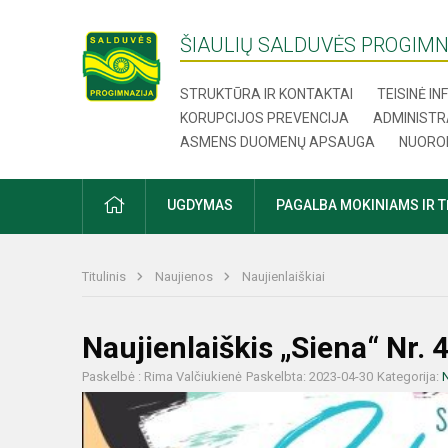
ŠIAULIŲ SALDUVĖS PROGIMN
STRUKTŪRA IR KONTAKTAI
TEISINĖ I
KORUPCIJOS PREVENCIJA
ADMINISTR
ASMENS DUOMENŲ APSAUGA
NUORO
UGDYMAS
PAGALBA MOKINIAMS IR 
Titulinis
Naujienos
Naujienlaiškiai
Naujienlaiškis „Siena“ Nr. 
Paskelbė : Rima Valčiukienė
Paskelbta: 2023-04-30
Kategorija:
N