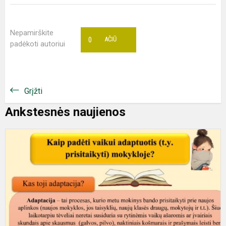
Nepamirškite
0
AČIŪ
padėkoti autoriui
Grįžti
Ankstesnės naujienos