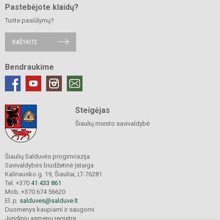
Pastebėjote klaidų?
Turite pasiūlymų?
RAŠYKITE
Bendraukime
Steigėjas
Šiaulių miesto savivaldybė
Šiaulių Salduvės progimnazija
Savivaldybės biudžetinė įstaiga
Kalinausko g. 19, Šiauliai, LT-76281
Tel. +370
41 433 861
Mob. +370 674 56620
El. p.
salduves@salduve.lt
Duomenys kaupiami ir saugomi
Juridinių asmenų registre