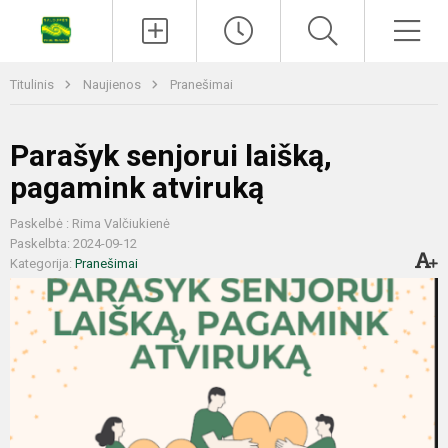
Titulinis
Naujienos
Pranešimai
Parašyk senjorui laišką,
pagamink atviruką
Paskelbė : Rima Valčiukienė
Paskelbta: 2024-09-12
Kategorija:
Pranešimai