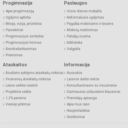
Progimnazija
Paslaugos
Apie progimnaziją
Visos dienos mokykla
Ugdymo aplinka
Neformalusis ugdymas
Misija, vizija, prioritetai
Pagalba mokiniams ir tėvams
Pasiekimai
Mokinių maitinimas
Progimnazijos simboliai
Patalpų nuoma
Progimnazijos himnas
Biblioteka
Bendradarbiavimas
Valgykla
Priėmimas
Ataskaitos
Informacija
Biudžeto vykdymo ataskaitų rinkiniai
Nuorodos
Finansinių ataskaitų rinkiniai
Laisvos darbo vietos
Lėšos veiklai viešinti
Konsultavimasis su visuomene
Projektinė veikla
Dažniausiai užduodami klausimai
1,2% parama
Pranešėjų apsauga
Viešieji pirkimai
Apie mus rašo
Naujienlaiškiai
Sveikinimai