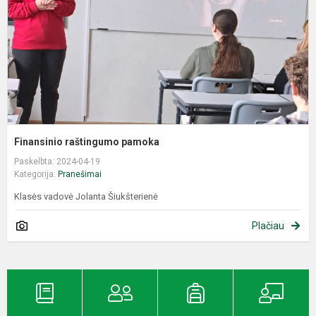
Finansinio raštingumo pamoka
Paskelbta: 2024-04-19
Kategorija:
Pranešimai
Klasės vadovė Jolanta Šiukšterienė
Plačiau