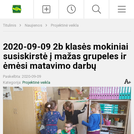
Titulinis
Naujienos
Projektinė veikla
2020-09-09 2b klasės mokiniai
susiskirstė į mažas grupeles ir
ėmėsi matavimo darbų
Paskelbta: 2020-09-09
Kategorija:
Projektinė veikla