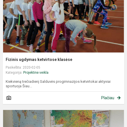
Fizinis ugdymas ketvirtose klasėse
Paskelbta: 2020-02-05
Kategorija:
Projektinė veikla
Kiekvieną trečiadienį Salduvės progimnazijos ketvirtokai aktyviai
sportuoja Šiau...
Plačiau