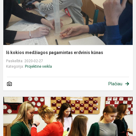
Iš kokios medžiagos pagamintas erdvinis kūnas
Paskelbta: 2020-02-27
Kategorija:
Projektinė veikla
Plačiau