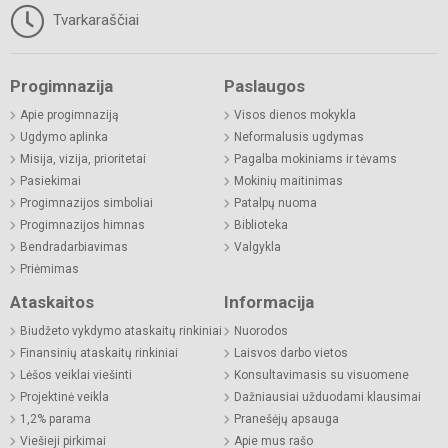
Tvarkaraščiai
Progimnazija
Paslaugos
Apie progimnaziją
Visos dienos mokykla
Ugdymo aplinka
Neformalusis ugdymas
Misija, vizija, prioritetai
Pagalba mokiniams ir tėvams
Pasiekimai
Mokinių maitinimas
Progimnazijos simboliai
Patalpų nuoma
Progimnazijos himnas
Biblioteka
Bendradarbiavimas
Valgykla
Priėmimas
Ataskaitos
Informacija
Biudžeto vykdymo ataskaitų rinkiniai
Nuorodos
Finansinių ataskaitų rinkiniai
Laisvos darbo vietos
Lėšos veiklai viešinti
Konsultavimasis su visuomene
Projektinė veikla
Dažniausiai užduodami klausimai
1,2% parama
Pranešėjų apsauga
Viešieji pirkimai
Apie mus rašo