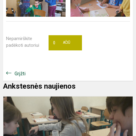
Nepamirškite
0
AČIŪ
padėkoti autoriui
Grįžti
Ankstesnės naujienos