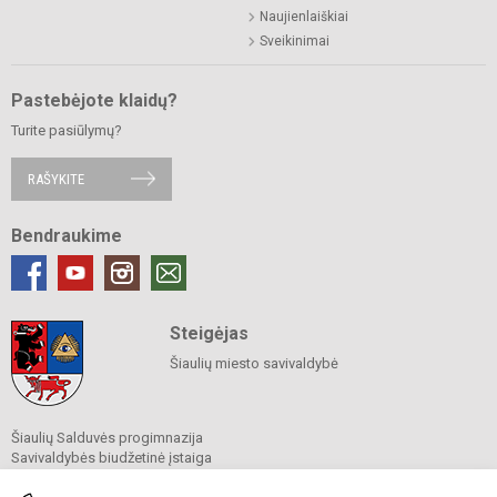
Naujienlaiškiai
Sveikinimai
Pastebėjote klaidų?
Turite pasiūlymų?
RAŠYKITE
Bendraukime
Steigėjas
Šiaulių miesto savivaldybė
Šiaulių Salduvės progimnazija
Savivaldybės biudžetinė įstaiga
Kalinausko g. 19, Šiauliai, LT-76281