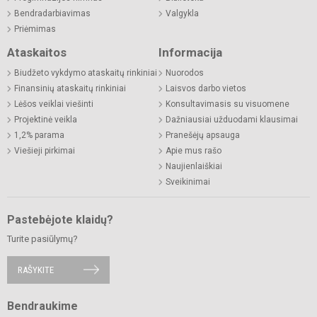
Bendradarbiavimas
Valgykla
Priėmimas
Ataskaitos
Informacija
Biudžeto vykdymo ataskaitų rinkiniai
Nuorodos
Finansinių ataskaitų rinkiniai
Laisvos darbo vietos
Lėšos veiklai viešinti
Konsultavimasis su visuomene
Projektinė veikla
Dažniausiai užduodami klausimai
1,2% parama
Pranešėjų apsauga
Viešieji pirkimai
Apie mus rašo
Naujienlaiškiai
Sveikinimai
Pastebėjote klaidų?
Turite pasiūlymų?
RAŠYKITE
Bendraukime