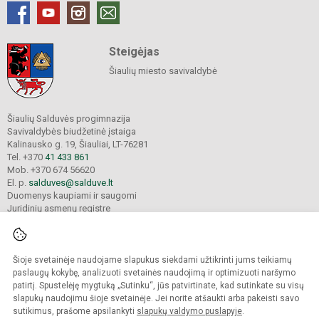
Steigėjas
Šiaulių miesto savivaldybė
Šiaulių Salduvės progimnazija
Savivaldybės biudžetinė įstaiga
Kalinausko g. 19, Šiauliai, LT-76281
Tel. +370
41 433 861
Mob. +370 674 56620
El. p.
salduves@salduve.lt
Duomenys kaupiami ir saugomi
Juridinių asmenų registre
Įmonės kodas 190531560
Šioje svetainėje naudojame slapukus siekdami užtikrinti jums teikiamų
© 2026. Šiaulių Salduvės progimnazija. Visos teisės saugomos.
paslaugų kokybę, analizuoti svetainės naudojimą ir optimizuoti naršymo
Kopijuoti turinį be raštiško įstaigos administracijos sutikimo griežtai draudžiama.
patirtį. Spustelėję mygtuką „Sutinku“, jūs patvirtinate, kad sutinkate su visų
slapukų naudojimu šioje svetainėje. Jei norite atšaukti arba pakeisti savo
sutikimus, prašome apsilankyti
slapukų valdymo puslapyje
.