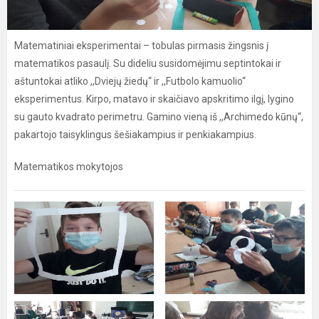
Matematiniai eksperimentai – tobulas pirmasis žingsnis į
matematikos pasaulį. Su dideliu susidomėjimu septintokai ir
aštuntokai atliko ,,Dviejų žiedų“ ir ,,Futbolo kamuolio“
eksperimentus. Kirpo, matavo ir skaičiavo apskritimo ilgį, lygino
su gauto kvadrato perimetru. Gamino vieną iš ,,Archimedo kūnų“,
pakartojo taisyklingus šešiakampius ir penkiakampius.
Matematikos mokytojos