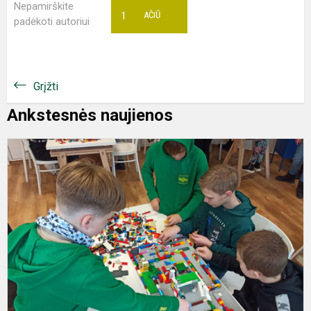
Nepamirškite
1
AČIŪ
padėkoti autoriui
Grįžti
Ankstesnės naujienos