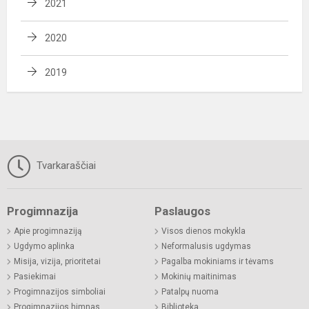
2021
2020
2019
Tvarkaraščiai
Progimnazija
Paslaugos
Apie progimnaziją
Visos dienos mokykla
Ugdymo aplinka
Neformalusis ugdymas
Misija, vizija, prioritetai
Pagalba mokiniams ir tėvams
Pasiekimai
Mokinių maitinimas
Progimnazijos simboliai
Patalpų nuoma
Progimnazijos himnas
Biblioteka