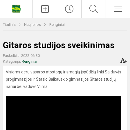
Titulinis
Naujienos
Renginiai
Gitaros studijos sveikinimas
Paskelbta: 2022-06-30
Kategorija:
Renginiai
Visiems gerų vasaros atostogų ir smagių įspūdžių linki Salduvės
progimnazijos ir Stasio Šalkauskio gimnazijos Gitaros studijų
nariai bei vadovė Vilma