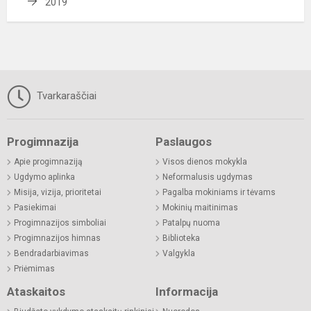
2019
Tvarkaraščiai
Progimnazija
Paslaugos
Apie progimnaziją
Visos dienos mokykla
Ugdymo aplinka
Neformalusis ugdymas
Misija, vizija, prioritetai
Pagalba mokiniams ir tėvams
Pasiekimai
Mokinių maitinimas
Progimnazijos simboliai
Patalpų nuoma
Progimnazijos himnas
Biblioteka
Bendradarbiavimas
Valgykla
Priėmimas
Ataskaitos
Informacija