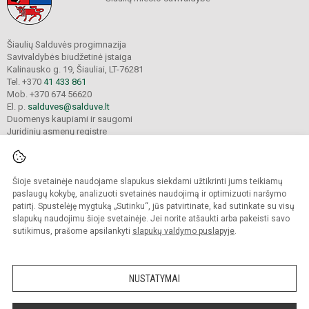
Šiaulių Salduvės progimnazija
Savivaldybės biudžetinė įstaiga
Kalinausko g. 19, Šiauliai, LT-76281
Tel. +370
41 433 861
Mob. +370 674 56620
El. p.
salduves@salduve.lt
Duomenys kaupiami ir saugomi
Juridinių asmenų registre
Įmonės kodas 190531560
Šioje svetainėje naudojame slapukus siekdami užtikrinti jums teikiamų
© 2026. Šiaulių Salduvės progimnazija. Visos teisės saugomos.
paslaugų kokybę, analizuoti svetainės naudojimą ir optimizuoti naršymo
Kopijuoti turinį be raštiško įstaigos administracijos sutikimo griežtai draudžiama.
patirtį. Spustelėję mygtuką „Sutinku“, jūs patvirtinate, kad sutinkate su visų
slapukų naudojimu šioje svetainėje. Jei norite atšaukti arba pakeisti savo
sutikimus, prašome apsilankyti
slapukų valdymo puslapyje
.
Mes kuriame mokykloms
SVETAINESMOKYKLOMS.LT
NUSTATYMAI