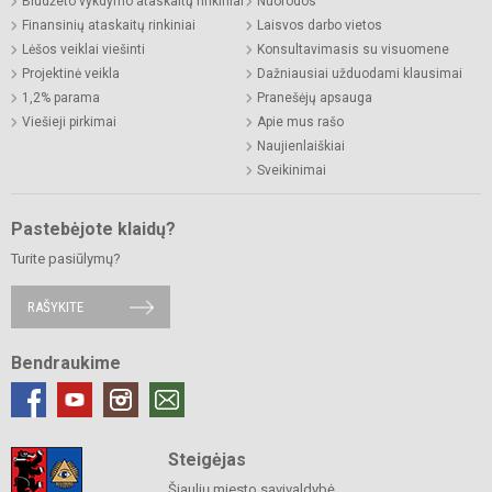
Biudžeto vykdymo ataskaitų rinkiniai
Nuorodos
Finansinių ataskaitų rinkiniai
Laisvos darbo vietos
Lėšos veiklai viešinti
Konsultavimasis su visuomene
Projektinė veikla
Dažniausiai užduodami klausimai
1,2% parama
Pranešėjų apsauga
Viešieji pirkimai
Apie mus rašo
Naujienlaiškiai
Sveikinimai
Pastebėjote klaidų?
Turite pasiūlymų?
RAŠYKITE
Bendraukime
Steigėjas
Šiaulių miesto savivaldybė