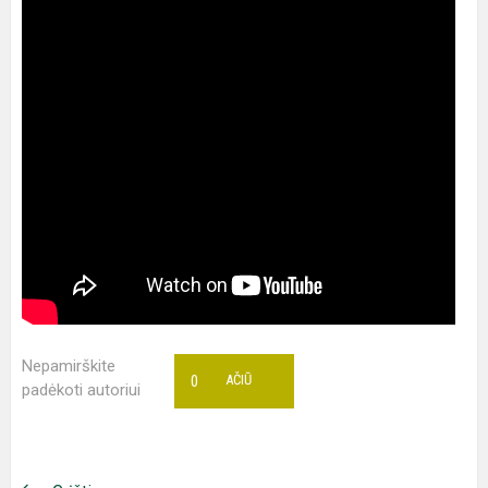
Nepamirškite
0
AČIŪ
padėkoti autoriui