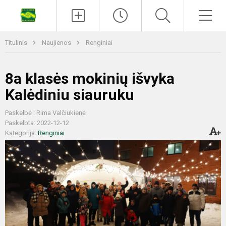
Titulinis
Naujienos
Renginiai
8a klasės mokinių išvyka
Kalėdiniu siauruku
Paskelbė : Rima Valčiukienė
Paskelbta: 2022-12-12
Kategorija:
Renginiai