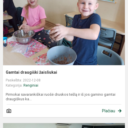
Gamtai draugiški žaisliukai
Paskelbta: 2022-12-08
Kategorija:
Renginiai
Pirmokai savarankiškai ruošė druskos tešlą ir iš jos gamino gamtai
draugiškus ka...
Plačiau