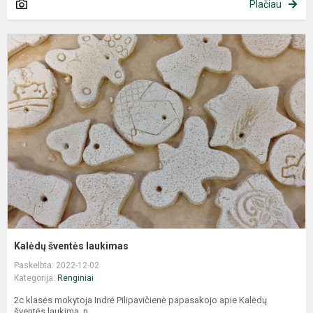
Plačiau
Kalėdų šventės laukimas
Paskelbta: 2022-12-02
Kategorija:
Renginiai
2c klasės mokytoja Indrė Pilipavičienė papasakojo apie Kalėdų
šventės laukimą, n...