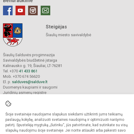
Bendraukime
Steigėjas
Šiaulių miesto savivaldybė
Šiaulių Salduvės progimnazija
Savivaldybės biudžetinė įstaiga
Kalinausko g. 19, Šiauliai, LT-76281
Tel. +370
41 433 861
Mob. +370 674 56620
El. p.
salduves@salduve.lt
Duomenys kaupiami ir saugomi
Juridinių asmenų registre
Įmonės kodas 190531560
Šioje svetainėje naudojame slapukus siekdami užtikrinti jums teikiamų
© 2026. Šiaulių Salduvės progimnazija. Visos teisės saugomos.
paslaugų kokybę, analizuoti svetainės naudojimą ir optimizuoti naršymo
Kopijuoti turinį be raštiško įstaigos administracijos sutikimo griežtai draudžiama.
patirtį. Spustelėję mygtuką „Sutinku“, jūs patvirtinate, kad sutinkate su visų
slapukų naudojimu šioje svetainėje. Jei norite atšaukti arba pakeisti savo