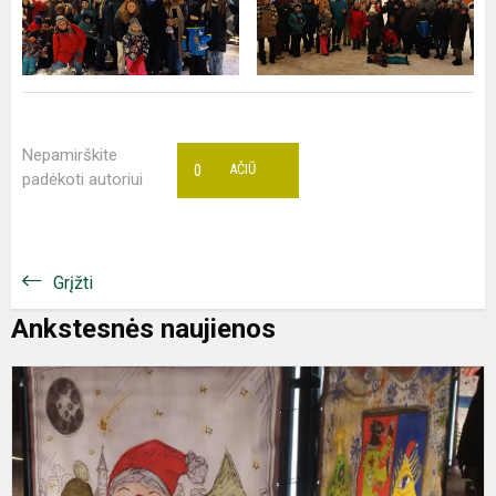
Nepamirškite
0
AČIŪ
padėkoti autoriui
Grįžti
Ankstesnės naujienos