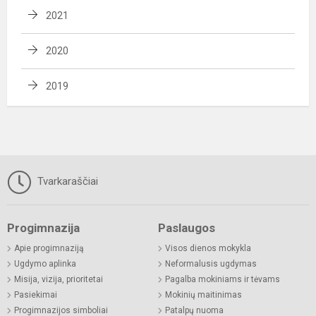
2021
2020
2019
Tvarkaraščiai
Progimnazija
Paslaugos
Apie progimnaziją
Visos dienos mokykla
Ugdymo aplinka
Neformalusis ugdymas
Misija, vizija, prioritetai
Pagalba mokiniams ir tėvams
Pasiekimai
Mokinių maitinimas
Progimnazijos simboliai
Patalpų nuoma