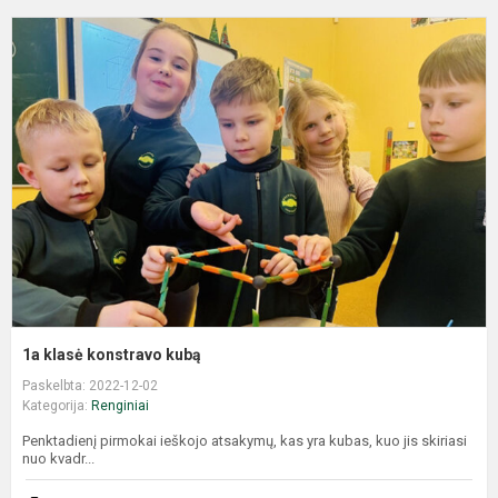
1a klasė konstravo kubą
Paskelbta: 2022-12-02
Kategorija:
Renginiai
Penktadienį pirmokai ieškojo atsakymų, kas yra kubas, kuo jis skiriasi
nuo kvadr...