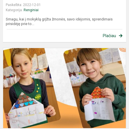
Paskelbta: 2022-12-01
Kategorija:
Renginiai
Smagu, kai į mokyklą grįžta žmonės, savo idėjomis, sprendimais
prisidėję prie to...
Plačiau