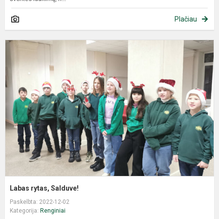
Plačiau
Labas rytas, Salduve!
Paskelbta: 2022-12-02
Kategorija:
Renginiai