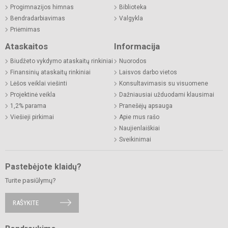
Progimnazijos himnas
Biblioteka
Bendradarbiavimas
Valgykla
Priėmimas
Ataskaitos
Informacija
Biudžeto vykdymo ataskaitų rinkiniai
Nuorodos
Finansinių ataskaitų rinkiniai
Laisvos darbo vietos
Lėšos veiklai viešinti
Konsultavimasis su visuomene
Projektinė veikla
Dažniausiai užduodami klausimai
1,2% parama
Pranešėjų apsauga
Viešieji pirkimai
Apie mus rašo
Naujienlaiškiai
Sveikinimai
Pastebėjote klaidų?
Turite pasiūlymų?
RAŠYKITE