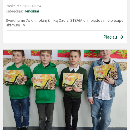
Paskelbta: 2023-03-24
Kategorija:
Renginiai
Sveikiname 7c kl. mokinį Enriką Ozolą, STEAM olimpiados mieto etape
užėmusį II v...
Plačiau