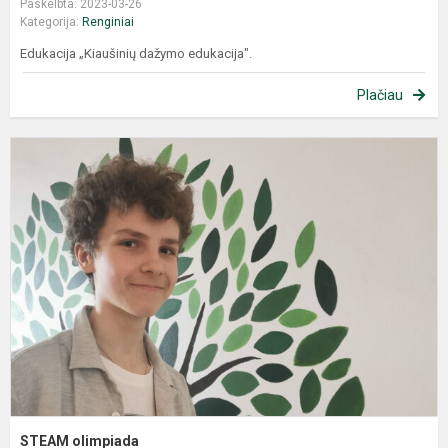
Paskelbta: 2023-03-26
Kategorija:
Renginiai
Edukacija „Kiaušinių dažymo edukacija".
Plačiau
STEAM olimpiada