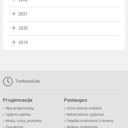
2021
2020
2019
Tvarkaraščiai
Progimnazija
Paslaugos
Apie progimnaziją
Visos dienos mokykla
Ugdymo aplinka
Neformalusis ugdymas
Misija, vizija, prioritetai
Pagalba mokiniams ir tėvams
Pasiekimai
Mokinių maitinimas