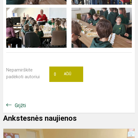
Nepamirškite
0
AČIŪ
padėkoti autoriui
Grįžti
Ankstesnės naujienos