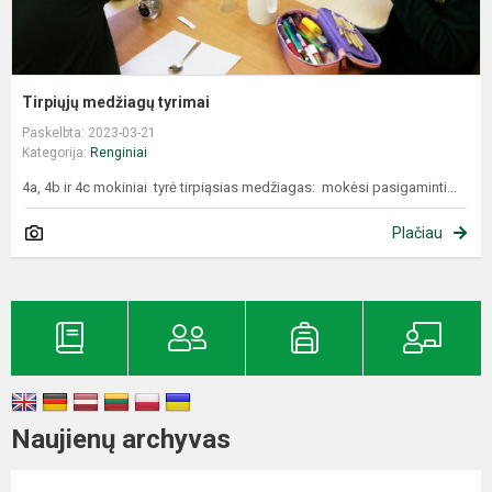
Tirpiųjų medžiagų tyrimai
Paskelbta: 2023-03-21
Kategorija:
Renginiai
4a, 4b ir 4c mokiniai tyrė tirpiąsias medžiagas: mokėsi pasigaminti...
Plačiau
Naujienų archyvas