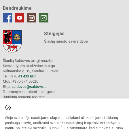
Bendraukime
Steigėjas
Šiaulių miesto savivaldybė
Šiaulių Salduvės progimnazija
Savivaldybės biudžetinė įstaiga
Kalinausko g. 19, Šiauliai, LT-76281
Tel. +370
41 433 861
Mob. +370 674 56620
El. p.
salduves@salduve.lt
Duomenys kaupiami ir saugomi
Juridinių asmenų registre
Įmonės kodas 190531560
Šioje svetainėje naudojame slapukus siekdami užtikrinti jums teikiamų
© 2026. Šiaulių Salduvės progimnazija. Visos teisės saugomos.
paslaugų kokybę, analizuoti svetainės naudojimą ir optimizuoti naršymo
Kopijuoti turinį be raštiško įstaigos administracijos sutikimo griežtai draudžiama.
patirtį. Spustelėję mygtuką „Sutinku“, jūs patvirtinate, kad sutinkate su visų