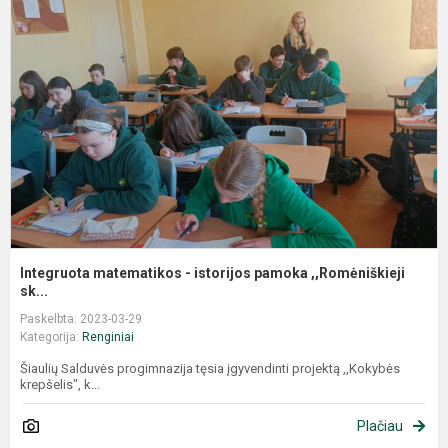
Integruota matematikos - istorijos pamoka ,,Romėniškieji
sk...
Paskelbta: 2023-03-29
Kategorija:
Renginiai
Šiaulių Salduvės progimnazija tęsia įgyvendinti projektą ,,Kokybės
krepšelis", k...
Plačiau