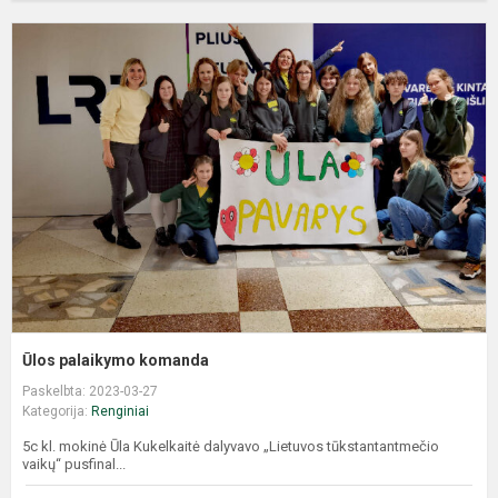
Ūlos palaikymo komanda
Paskelbta: 2023-03-27
Kategorija:
Renginiai
5c kl. mokinė Ūla Kukelkaitė dalyvavo „Lietuvos tūkstantantmečio
vaikų“ pusfinal...