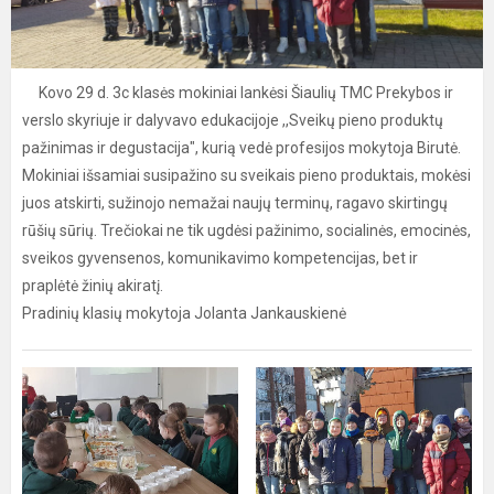
Kovo 29 d. 3c klasės mokiniai lankėsi Šiaulių TMC Prekybos ir
verslo skyriuje ir dalyvavo edukacijoje ,,Sveikų pieno produktų
pažinimas ir degustacija", kurią vedė profesijos mokytoja Birutė.
Mokiniai išsamiai susipažino su sveikais pieno produktais, mokėsi
juos atskirti, sužinojo nemažai naujų terminų, ragavo skirtingų
rūšių sūrių. Trečiokai ne tik ugdėsi pažinimo, socialinės, emocinės,
sveikos gyvensenos, komunikavimo kompetencijas, bet ir
praplėtė žinių akiratį.
Pradinių klasių mokytoja Jolanta Jankauskienė