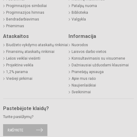
Progimnazijos simboliai
Patalpų nuoma
Progimnazijos himnas
Biblioteka
Bendradarbiavimas
Valgykla
Priėmimas
Ataskaitos
Informacija
Biudžeto vykdymo ataskaitų rinkiniai
Nuorodos
Finansinių ataskaitų rinkiniai
Laisvos darbo vietos
Lėšos veiklai viešinti
Konsultavimasis su visuomene
Projektinė veikla
Dažniausiai užduodami klausimai
1,2% parama
Pranešėjų apsauga
Viešieji pirkimai
Apie mus rašo
Naujienlaiškiai
Sveikinimai
Pastebėjote klaidų?
Turite pasiūlymų?
RAŠYKITE