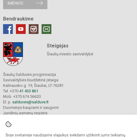
RAŠYKITE
Bendraukime
Steigėjas
Šiaulių miesto savivaldybė
Šiaulių Salduvės progimnazija
Savivaldybės biudžetinė įstaiga
Kalinausko g. 19, Šiauliai, LT-76281
Tel. +370
41 433 861
Mob. +370 674 56620
El. p.
salduves@salduve.lt
Duomenys kaupiami ir saugomi
Juridinių asmenų registre
Įmonės kodas 190531560
Šioje svetainėje naudojame slapukus siekdami užtikrinti jums teikiamų