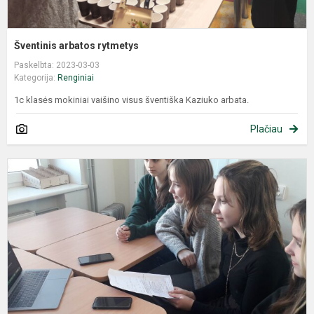
Šventinis arbatos rytmetys
Paskelbta: 2023-03-03
Kategorija:
Renginiai
1c klasės mokiniai vaišino visus šventiška Kaziuko arbata.
Plačiau