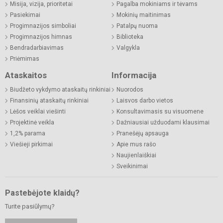
Misija, vizija, prioritetai
Pagalba mokiniams ir tėvams
Pasiekimai
Mokinių maitinimas
Progimnazijos simboliai
Patalpų nuoma
Progimnazijos himnas
Biblioteka
Bendradarbiavimas
Valgykla
Priėmimas
Ataskaitos
Informacija
Biudžeto vykdymo ataskaitų rinkiniai
Nuorodos
Finansinių ataskaitų rinkiniai
Laisvos darbo vietos
Lėšos veiklai viešinti
Konsultavimasis su visuomene
Projektinė veikla
Dažniausiai užduodami klausimai
1,2% parama
Pranešėjų apsauga
Viešieji pirkimai
Apie mus rašo
Naujienlaiškiai
Sveikinimai
Pastebėjote klaidų?
Turite pasiūlymų?