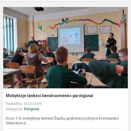
Mokykloje lankėsi bendruomenės pareigūnai
Paskelbta: 2023-03-09
Kategorija:
Renginiai
Kovo 7 d. mokykloje lankėsi Šiaulių apskrities policijos komisariato
Viešosios p...