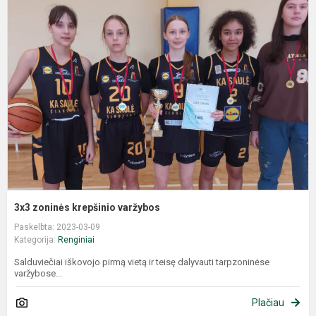
3x3 zoninės krepšinio varžybos
Paskelbta: 2023-03-09
Kategorija:
Renginiai
Salduviečiai iškovojo pirmą vietą ir teisę dalyvauti tarpzoninėse
varžybose...
Plačiau