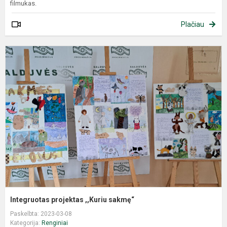
filmukas.
Plačiau
Integruotas projektas ,,Kuriu sakmę“
Paskelbta: 2023-03-08
Kategorija:
Renginiai