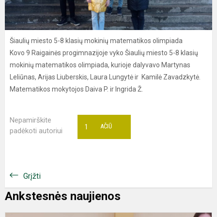
Šiaulių miesto 5-8 klasių mokinių matematikos olimpiada
Kovo 9 Raigainės progimnazijoje vyko Šiaulių miesto 5-8 klasių
mokinių matematikos olimpiada, kurioje dalyvavo Martynas
Leliūnas, Arijas Liuberskis, Laura Lungytė ir Kamilė Zavadzkytė.
Matematikos mokytojos Daiva P. ir Ingrida Ž.
Nepamirškite
1
AČIŪ
padėkoti autoriui
Grįžti
Ankstesnės naujienos