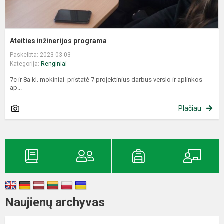
Ateities inžinerijos programa
Paskelbta: 2023-03-03
Kategorija:
Renginiai
7c ir 8a kl. mokiniai pristatė 7 projektinius darbus verslo ir aplinkos
ap...
Plačiau
Naujienų archyvas