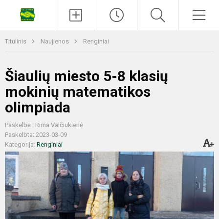
Titulinis
Naujienos
Renginiai
Šiaulių miesto 5-8 klasių
mokinių matematikos
olimpiada
Paskelbė : Rima Valčiukienė
Paskelbta: 2023-03-09
Kategorija:
Renginiai