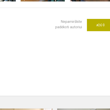
Nepamirškite
0
AČIŪ
padėkoti autoriui