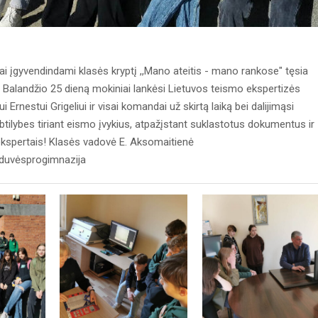
i įgyvendindami klasės kryptį ,,Mano ateitis - mano rankose" tęsia
iu. Balandžio 25 dieną mokiniai lankėsi Lietuvos teismo ekspertizės
Ernestui Grigeliui ir visai komandai už skirtą laiką bei dalijimąsi
btilybes tiriant eismo įvykius, atpažįstant suklastotus dokumentus ir
 ekspertais! Klasės vadovė E. Aksomaitienė
lduvėsprogimnazija