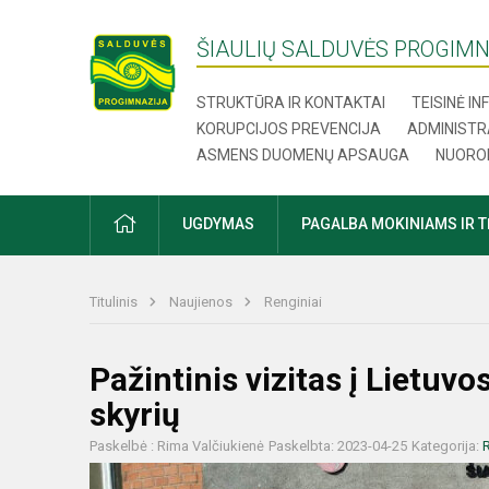
ŠIAULIŲ SALDUVĖS PROGIMN
STRUKTŪRA IR KONTAKTAI
TEISINĖ I
KORUPCIJOS PREVENCIJA
ADMINISTR
ASMENS DUOMENŲ APSAUGA
NUORO
UGDYMAS
PAGALBA MOKINIAMS IR 
Titulinis
Naujienos
Renginiai
Pažintinis vizitas į Lietuv
skyrių
Paskelbė : Rima Valčiukienė
Paskelbta: 2023-04-25
Kategorija:
R