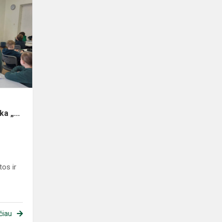
a „...
tos ir
čiau