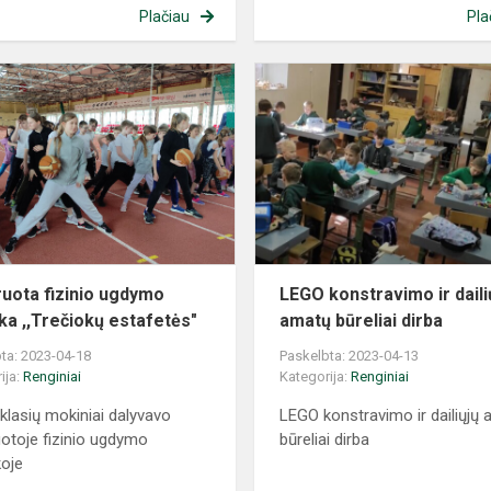
Plačiau
Pla
ruota fizinio ugdymo
LEGO konstravimo ir daili
a ,,Trečiokų estafetės"
amatų būreliai dirba
ta: 2023-04-18
Paskelbta: 2023-04-13
ija:
Renginiai
Kategorija:
Renginiai
 klasių mokiniai dalyvavo
LEGO konstravimo ir dailiųjų
uotoje fizinio ugdymo
būreliai dirba
oje