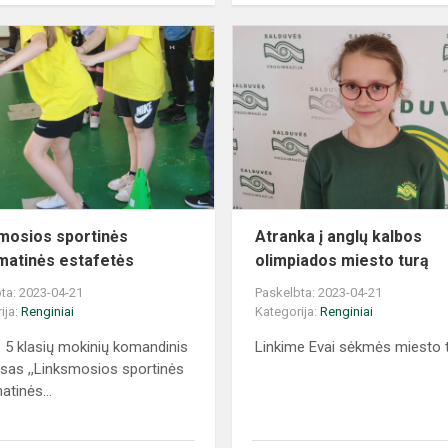
mosios sportinės
Atranka į anglų kalbos
atinės estafetės
olimpiados miesto turą
ta: 2023-04-21
Paskelbta: 2023-04-21
ija:
Renginiai
Kategorija:
Renginiai
 5 klasių mokinių komandinis
Linkime Evai sėkmės miesto 
sas ,,Linksmosios sportinės
tinės...