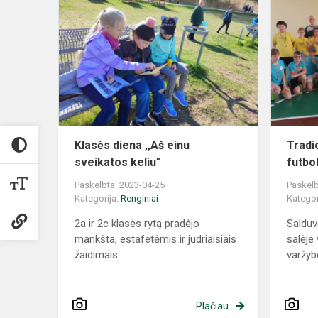
Klasės diena ,,Aš einu
Tradic
sveikatos keliu"
futbo
Paskelbta: 2023-04-25
Paskelb
Kategorija:
Renginiai
Kategor
2a ir 2c klasės rytą pradėjo
Salduv
mankšta, estafetėmis ir judriaisiais
salėje
žaidimais
varžybo
Plačiau