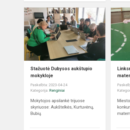
Stažuotė Dubysos aukštupio
Links
mokykloje
matem
Paskelbta: 2023-04-24
Paskelb
Kategorija:
Renginiai
Kategor
Mokytojos apsilankė trijuose
Miesto
skyriuose: Aukštelkės, Kurtuvėnų,
konkur
Bubių.
matema