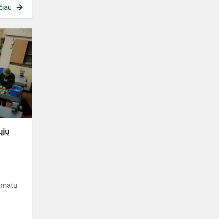
čiau
ųjų
 amatų