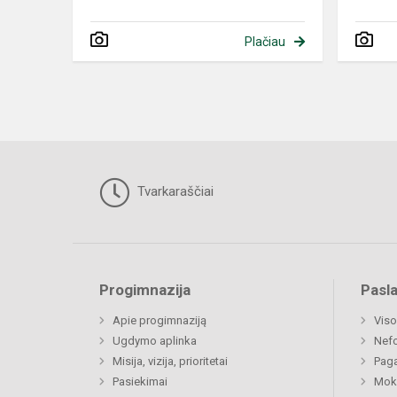
Plačiau
Tvarkaraščiai
Progimnazija
Pasl
Apie progimnaziją
Viso
Ugdymo aplinka
Nef
Misija, vizija, prioritetai
Paga
Pasiekimai
Moki