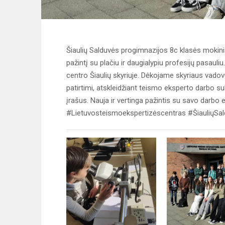
Šiaulių Salduvės progimnazijos 8c klasės mokinia
pažintį su plačiu ir daugialypiu profesijų pasaul
centro Šiaulių skyriuje. Dėkojame skyriaus vadovui 
patirtimi, atskleidžiant teismo eksperto darbo su
įrašus. Nauja ir vertinga pažintis su savo darbo
#Lietuvosteismoekspertizėscentras #ŠiauliųSa