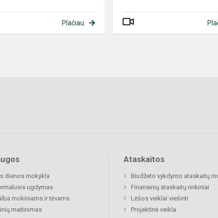
Plačiau
Pla
augos
Ataskaitos
s dienos mokykla
Biudžeto vykdymo ataskaitų rin
ormalusis ugdymas
Finansinių ataskaitų rinkiniai
lba mokiniams ir tėvams
Lėšos veiklai viešinti
nių maitinimas
Projektinė veikla