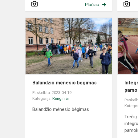
Plačiau
Balandžio mėnesio bėgimas
Integ
pamok
Paskelbta: 2023-04-19
Kategorija:
Renginiai
Paskelb
Kategor
Balandžio mėnesio bėgimas
Trečių
integr
pamok