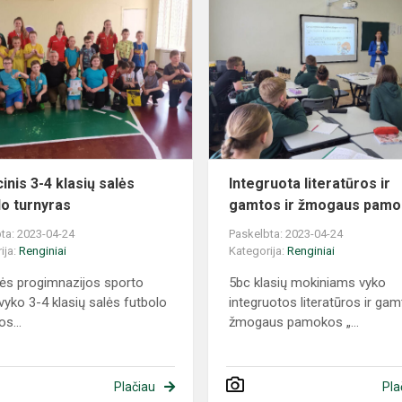
inis 3-4 klasių salės
​​​​​​​Integruota literatūros ir
lo turnyras
gamtos ir žmogaus pamok
ta: 2023-04-24
Paskelbta: 2023-04-24
ija:
Renginiai
Kategorija:
Renginiai
ės progimnazijos sporto
5bc klasių mokiniams vyko
 vyko 3-4 klasių salės futbolo
integruotos literatūros ir gam
s...
žmogaus pamokos „...
Plačiau
Pla