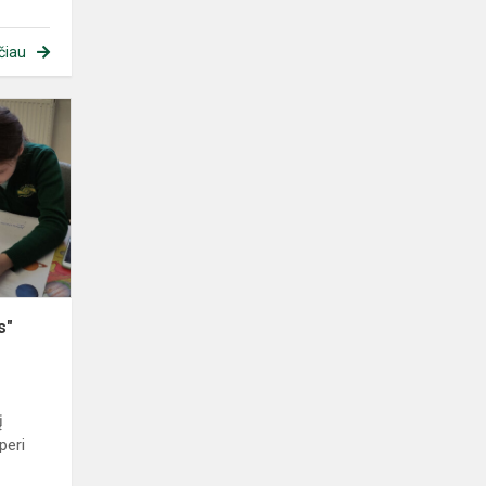
čiau
s"
į
peri