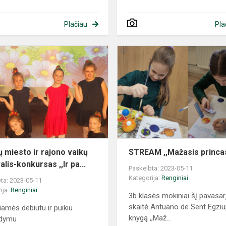
Plačiau
Pla
ų miesto ir rajono vaikų
STREAM ,,Mažasis princa
alis-konkursas ,,Ir pa...
Paskelbta: 2023-05-11
Kategorija:
Renginiai
ta: 2023-05-11
ija:
Renginiai
3b klasės mokiniai šį pavasar
skaitė Antuano de Sent Egziu
iamės debiutu ir puikiu
knygą ,,Maž...
odymu