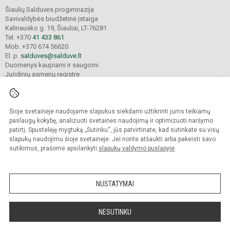
Šiaulių Salduvės progimnazija
Savivaldybės biudžetinė įstaiga
Kalinausko g. 19, Šiauliai, LT-76281
Tel. +370
41 433 861
Mob. +370 674 56620
El. p.
salduves@salduve.lt
Duomenys kaupiami ir saugomi
Juridinių asmenų registre
Įmonės kodas 190531560
Šioje svetainėje naudojame slapukus siekdami užtikrinti jums teikiamų
© 2026. Šiaulių Salduvės progimnazija. Visos teisės saugomos.
paslaugų kokybę, analizuoti svetainės naudojimą ir optimizuoti naršymo
Kopijuoti turinį be raštiško įstaigos administracijos sutikimo griežtai draudžiama.
patirtį. Spustelėję mygtuką „Sutinku“, jūs patvirtinate, kad sutinkate su visų
slapukų naudojimu šioje svetainėje. Jei norite atšaukti arba pakeisti savo
sutikimus, prašome apsilankyti
slapukų valdymo puslapyje
.
Mes kuriame mokykloms
SVETAINESMOKYKLOMS.LT
NUSTATYMAI
NESUTINKU