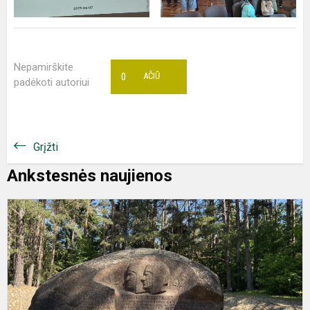
Nepamirškite
0
AČIŪ
padėkoti autoriui
Grįžti
Ankstesnės naujienos