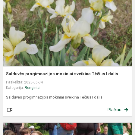
Salduvės progimnazijos mokiniai sveikina Tėčius I dalis
Paskelbta: 2023-06-04
Kategorija:
Renginiai
Salduvės progimnazijos mokiniai sveikina Tėčius I dalis
Plačiau