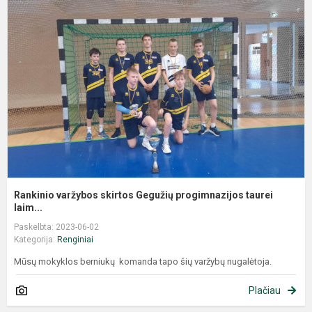
Rankinio varžybos skirtos Gegužių progimnazijos taurei
laim...
Paskelbta: 2023-06-02
Kategorija:
Renginiai
Mūsų mokyklos berniukų komanda tapo šių varžybų nugalėtoja.
Plačiau