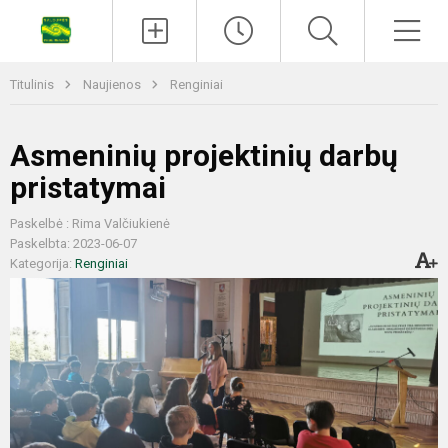
Titulinis
Naujienos
Renginiai
Asmeninių projektinių darbų
pristatymai
Paskelbė : Rima Valčiukienė
Paskelbta: 2023-06-07
Kategorija:
Renginiai