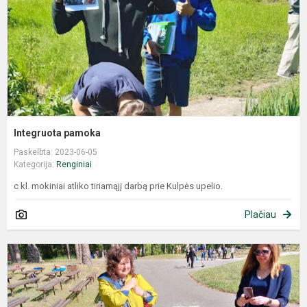
Integruota pamoka
Paskelbta: 2023-06-05
Kategorija:
Renginiai
c kl. mokiniai atliko tiriamąjį darbą prie Kulpės upelio.
Plačiau