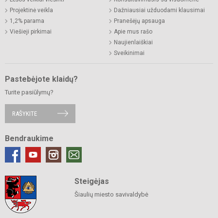
Projektinė veikla
Dažniausiai užduodami klausimai
1,2% parama
Pranešėjų apsauga
Viešieji pirkimai
Apie mus rašo
Naujienlaiškiai
Sveikinimai
Pastebėjote klaidų?
Turite pasiūlymų?
RAŠYKITE
Bendraukime
Steigėjas
Šiaulių miesto savivaldybė