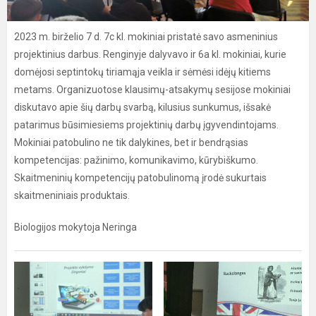
2023 m. birželio 7 d. 7c kl. mokiniai pristatė savo asmeninius
projektinius darbus. Renginyje dalyvavo ir 6a kl. mokiniai, kurie
domėjosi septintokų tiriamąja veikla ir sėmėsi idėjų kitiems
metams. Organizuotose klausimų-atsakymų sesijose mokiniai
diskutavo apie šių darbų svarbą, kilusius sunkumus, išsakė
patarimus būsimiesiems projektinių darbų įgyvendintojams.
Mokiniai patobulino ne tik dalykines, bet ir bendrąsias
kompetencijas: pažinimo, komunikavimo, kūrybiškumo.
Skaitmeninių kompetencijų patobulinomą įrodė sukurtais
skaitmeniniais produktais.
Biologijos mokytoja Neringa