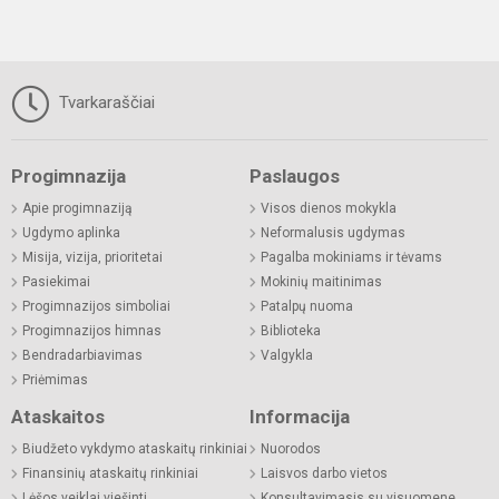
Tvarkaraščiai
Progimnazija
Paslaugos
Apie progimnaziją
Visos dienos mokykla
Ugdymo aplinka
Neformalusis ugdymas
Misija, vizija, prioritetai
Pagalba mokiniams ir tėvams
Pasiekimai
Mokinių maitinimas
Progimnazijos simboliai
Patalpų nuoma
Progimnazijos himnas
Biblioteka
Bendradarbiavimas
Valgykla
Priėmimas
Ataskaitos
Informacija
Biudžeto vykdymo ataskaitų rinkiniai
Nuorodos
Finansinių ataskaitų rinkiniai
Laisvos darbo vietos
Lėšos veiklai viešinti
Konsultavimasis su visuomene