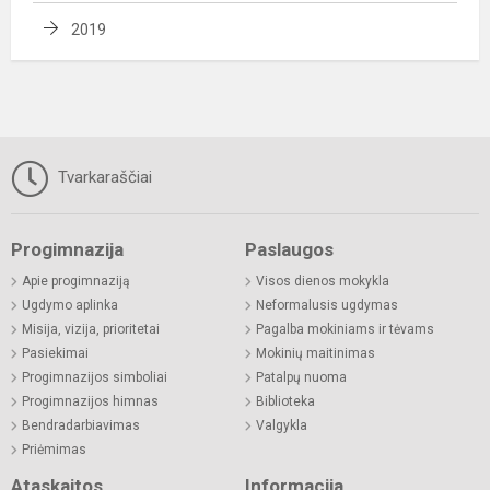
2019
Tvarkaraščiai
Progimnazija
Paslaugos
Apie progimnaziją
Visos dienos mokykla
Ugdymo aplinka
Neformalusis ugdymas
Misija, vizija, prioritetai
Pagalba mokiniams ir tėvams
Pasiekimai
Mokinių maitinimas
Progimnazijos simboliai
Patalpų nuoma
Progimnazijos himnas
Biblioteka
Bendradarbiavimas
Valgykla
Priėmimas
Ataskaitos
Informacija