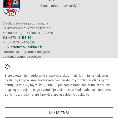
Šiaulių miesto savivaldybė
Šiaulių Salduvės progimnazija
Savivaldybės biudžetinė įstaiga
Kalinausko g. 19, Šiauliai, LT-76281
Tel. +370
41 433 861
Mob. +370 674 56620
El. p.
salduves@salduve.lt
Duomenys kaupiami ir saugomi
Juridinių asmenų registre
Įmonės kodas 190531560
Šioje svetainėje naudojame slapukus siekdami užtikrinti jums teikiamų
© 2026. Šiaulių Salduvės progimnazija. Visos teisės saugomos.
paslaugų kokybę, analizuoti svetainės naudojimą ir optimizuoti naršymo
Kopijuoti turinį be raštiško įstaigos administracijos sutikimo griežtai draudžiama.
patirtį. Spustelėję mygtuką „Sutinku“, jūs patvirtinate, kad sutinkate su visų
slapukų naudojimu šioje svetainėje. Jei norite atšaukti arba pakeisti savo
sutikimus, prašome apsilankyti
slapukų valdymo puslapyje
.
Mes kuriame mokykloms
SVETAINESMOKYKLOMS.LT
NUSTATYMAI