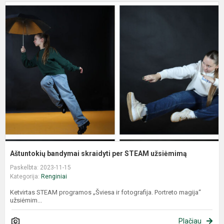
Aštuntokių bandymai skraidyti per STEAM užsiėmimą
Paskelbta: 2023-11-15
Kategorija:
Renginiai
Ketvirtas STEAM programos „Šviesa ir fotografija. Portreto magija“
užsiėmim...
Plačiau