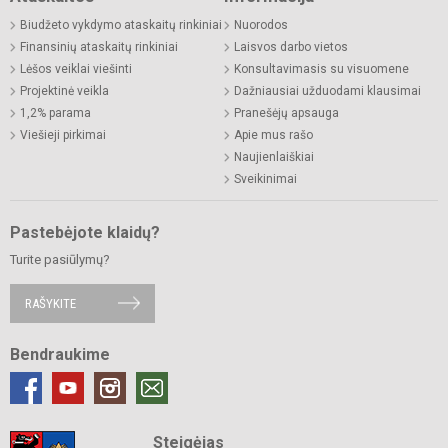
Biudžeto vykdymo ataskaitų rinkiniai
Nuorodos
Finansinių ataskaitų rinkiniai
Laisvos darbo vietos
Lėšos veiklai viešinti
Konsultavimasis su visuomene
Projektinė veikla
Dažniausiai užduodami klausimai
1,2% parama
Pranešėjų apsauga
Viešieji pirkimai
Apie mus rašo
Naujienlaiškiai
Sveikinimai
Pastebėjote klaidų?
Turite pasiūlymų?
RAŠYKITE
Bendraukime
Steigėjas