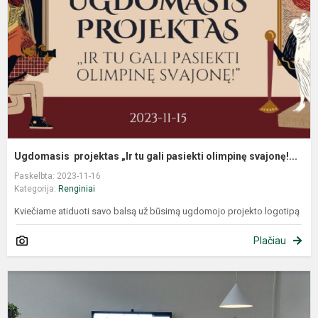
Ugdomasis projektas „Ir tu gali pasiekti olimpinę svajonę!...
Paskelbta: 2023-11-16
Kategorija:
Renginiai
Kviečiame atiduoti savo balsą už būsimą ugdomojo projekto logotipą
Plačiau