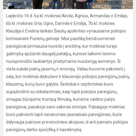
Lapkričio 16 d. 6a kl. mokiniai Akvilė, Agnius, Armandas ir Emilija,
6b kl. mokinės Urtė, Ugnė, Darmilė ir Emilija, 7b kl. mokinės
Klaudija ir Evelina lankėsi Šiaulių apskrities vyriausiame policijos
komisariate Purienų gatvėje. Mus pasitikę bendruomenės
pareigūnai pirmiausia nuvedė į areštinę, kur mokiniai turėjo
galimybę apžiūrėti daugelį patalpų, kuriose laikomi teismo
nuosprendžio laukiantys įstatymams nusižengę asmenys. Ši
vieta sukėlė įvairių jausmų ir emocijų. Vėliau buvome pakviesti į
salę, kur mokiniai diskutavo ir klausinėjo policijos pareigūnų įvairių
klausimų, kurių buvo galybė. Šeštokai ir septintokės buvo
supažindinti su reikalavimais, kaip tapti policijos pareigūnu,
smagiai žiūrėjome trumpą filmuką, kuriame vaidino patys
pareigūnai, pasakojo savo sėkmės istorijas. Pabaigoje mokiniai
buvo pakviesti tapti savanoriais-jaunaisiais pareigūnais, kurie
dalyvauja įvairiose prevencinėse akcijose, iš arti pamato policijos
pareigūnų darbo specifiką ir kasdienybę.