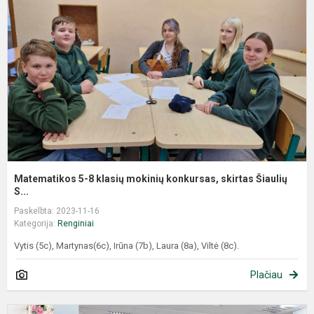
Matematikos 5-8 klasių mokinių konkursas, skirtas Šiaulių
S...
Paskelbta: 2023-11-16
Kategorija:
Renginiai
Vytis (5c), Martynas(6c), Irūna (7b), Laura (8a), Viltė (8c).
Plačiau