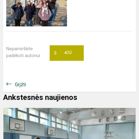
Nepamirškite
0
AČIŪ
padėkoti autoriui
Grįžti
Ankstesnės naujienos