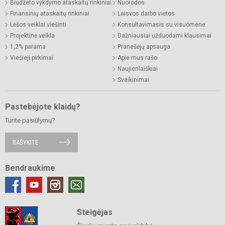
Biudžeto vykdymo ataskaitų rinkiniai
Nuorodos
Finansinių ataskaitų rinkiniai
Laisvos darbo vietos
Lėšos veiklai viešinti
Konsultavimasis su visuomene
Projektinė veikla
Dažniausiai užduodami klausimai
1,2% parama
Pranešėjų apsauga
Viešieji pirkimai
Apie mus rašo
Naujienlaiškiai
Sveikinimai
Pastebėjote klaidų?
Turite pasiūlymų?
RAŠYKITE
Bendraukime
Steigėjas