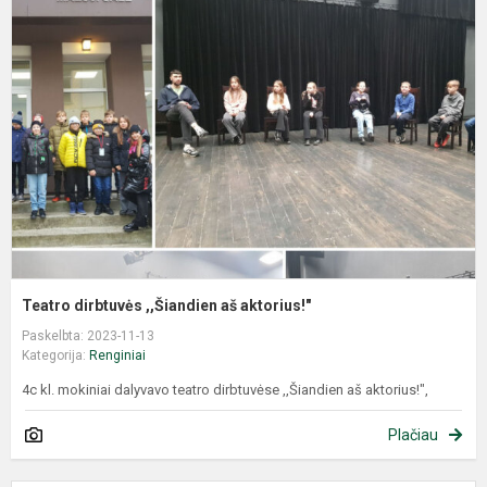
Teatro dirbtuvės ,,Šiandien aš aktorius!"
Paskelbta: 2023-11-13
Kategorija:
Renginiai
4c kl. mokiniai dalyvavo teatro dirbtuvėse ,,Šiandien aš aktorius!",
Plačiau