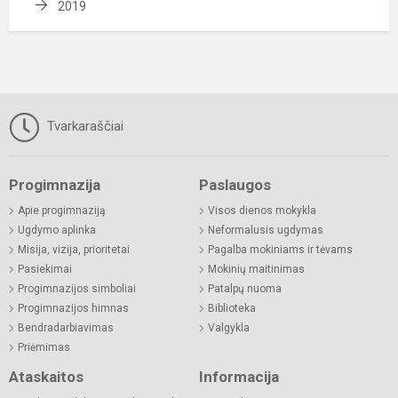
2019
Tvarkaraščiai
Progimnazija
Paslaugos
Apie progimnaziją
Visos dienos mokykla
Ugdymo aplinka
Neformalusis ugdymas
Misija, vizija, prioritetai
Pagalba mokiniams ir tėvams
Pasiekimai
Mokinių maitinimas
Progimnazijos simboliai
Patalpų nuoma
Progimnazijos himnas
Biblioteka
Bendradarbiavimas
Valgykla
Priėmimas
Ataskaitos
Informacija