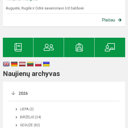
Augustė, Rugilė ir Odrė savanoriavo l/d Salduvė.
Plačiau
Naujienų archyvas
2026
LIEPA (2)
BIRŽELIS (24)
GEGUŽĖ (82)