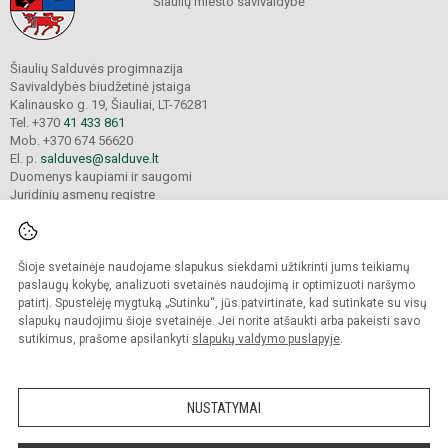
Šiaulių miesto savivaldybė
Šiaulių Salduvės progimnazija
Savivaldybės biudžetinė įstaiga
Kalinausko g. 19, Šiauliai, LT-76281
Tel. +370
41 433 861
Mob. +370 674 56620
El. p.
salduves@salduve.lt
Duomenys kaupiami ir saugomi
Juridinių asmenų registre
Įmonės kodas 190531560
Šioje svetainėje naudojame slapukus siekdami užtikrinti jums teikiamų
© 2026. Šiaulių Salduvės progimnazija. Visos teisės saugomos.
paslaugų kokybę, analizuoti svetainės naudojimą ir optimizuoti naršymo
Kopijuoti turinį be raštiško įstaigos administracijos sutikimo griežtai draudžiama.
patirtį. Spustelėję mygtuką „Sutinku“, jūs patvirtinate, kad sutinkate su visų
slapukų naudojimu šioje svetainėje. Jei norite atšaukti arba pakeisti savo
sutikimus, prašome apsilankyti
slapukų valdymo puslapyje
.
Mes kuriame mokykloms
SVETAINESMOKYKLOMS.LT
NUSTATYMAI