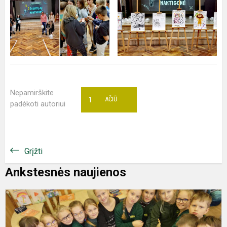
Nepamirškite
1
AČIŪ
padėkoti autoriui
Grįžti
Ankstesnės naujienos