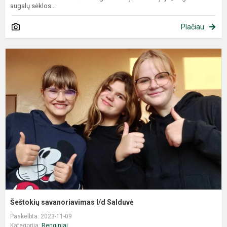
augalų sėklos...
Plačiau
Šeštokių savanoriavimas l/d Salduvė
Paskelbta: 2023-11-09
Kategorija:
Renginiai