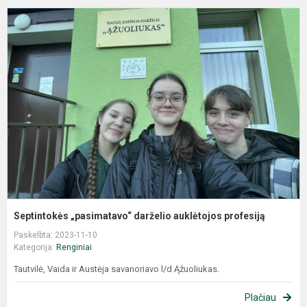
Septintokės „pasimatavo“ darželio auklėtojos profesiją
Paskelbta: 2023-11-10
Kategorija:
Renginiai
Tautvilė, Vaida ir Austėja savanoriavo l/d Ąžuoliukas.
Plačiau