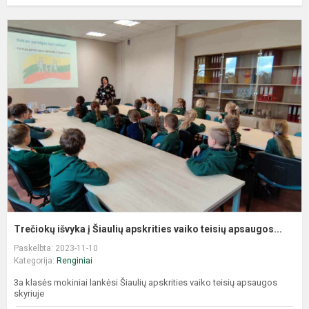
Trečiokų išvyka į Šiaulių apskrities vaiko teisių apsaugos...
Paskelbta: 2023-11-10
Kategorija:
Renginiai
3a klasės mokiniai lankėsi Šiaulių apskrities vaiko teisių apsaugos
skyriuje