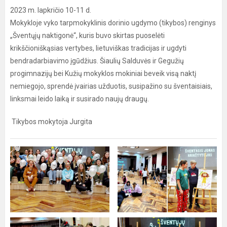
2023 m. lapkričio 10-11 d.
Mokykloje vyko tarpmokyklinis dorinio ugdymo (tikybos) renginys
„Šventųjų naktigonė“, kuris buvo skirtas puoselėti
krikščioniškąsias vertybes, lietuviškas tradicijas ir ugdyti
bendradarbiavimo įgūdžius. Šiaulių Salduvės ir Gegužių
progimnazijų bei Kužių mokyklos mokiniai beveik visą naktį
nemiegojo, sprendė įvairias užduotis, susipažino su šventaisiais,
linksmai leido laiką ir susirado naujų draugų.
Tikybos mokytoja Jurgita