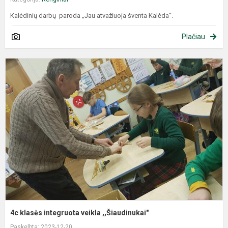
Kalėdinių darbų paroda „Jau atvažiuoja šventa Kalėda“.
Plačiau
4c klasės integruota veikla ,,Šiaudinukai"
Paskelbta: 2023-12-20