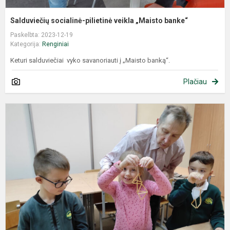
Salduviečių socialinė-pilietinė veikla „Maisto banke“
Paskelbta: 2023-12-19
Kategorija:
Renginiai
Keturi salduviečiai vyko savanoriauti į „Maisto banką“.
Plačiau