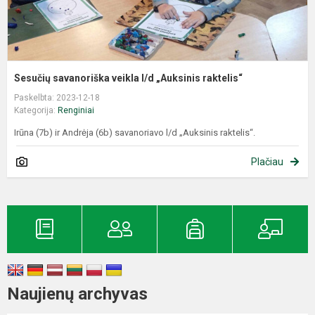
Sesučių savanoriška veikla l/d „Auksinis raktelis“
Paskelbta: 2023-12-18
Kategorija:
Renginiai
Irūna (7b) ir Andrėja (6b) savanoriavo l/d „Auksinis raktelis“.
Plačiau
Naujienų archyvas