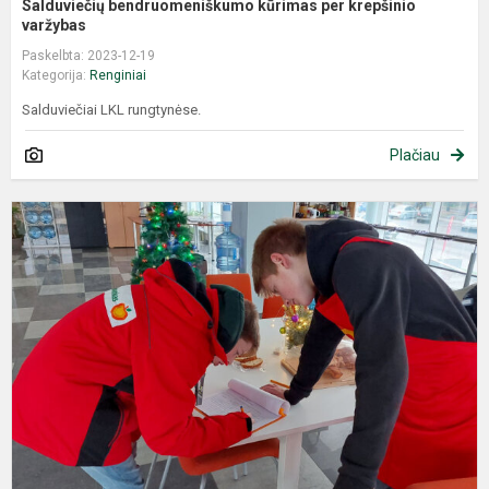
Salduviečių bendruomeniškumo kūrimas per krepšinio
varžybas
Paskelbta: 2023-12-19
Kategorija:
Renginiai
Salduviečiai LKL rungtynėse.
Plačiau