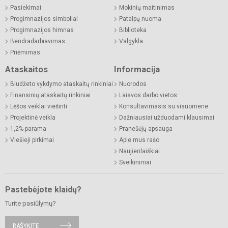
Pasiekimai
Mokinių maitinimas
Progimnazijos simboliai
Patalpų nuoma
Progimnazijos himnas
Biblioteka
Bendradarbiavimas
Valgykla
Priėmimas
Ataskaitos
Informacija
Biudžeto vykdymo ataskaitų rinkiniai
Nuorodos
Finansinių ataskaitų rinkiniai
Laisvos darbo vietos
Lėšos veiklai viešinti
Konsultavimasis su visuomene
Projektinė veikla
Dažniausiai užduodami klausimai
1,2% parama
Pranešėjų apsauga
Viešieji pirkimai
Apie mus rašo
Naujienlaiškiai
Sveikinimai
Pastebėjote klaidų?
Turite pasiūlymų?
RAŠYKITE