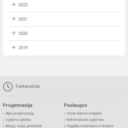
2022
2021
2020
2019
Tvarkaraščiai
Progimnazija
Paslaugos
Apie progimnaziją
Visos dienos mokykla
Ugdymo aplinka
Neformalusis ugdymas
Misija, vizija, prioritetai
Pagalba mokiniams ir tėvams