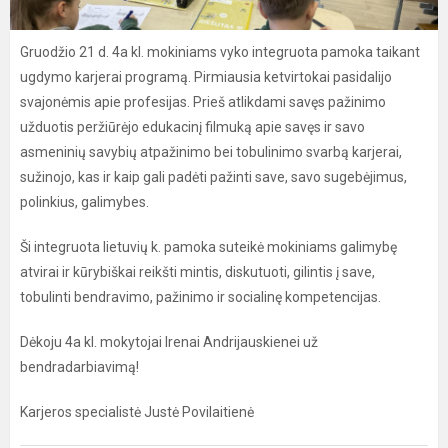
Gruodžio 21 d. 4a kl. mokiniams vyko integruota pamoka taikant
ugdymo karjerai programą. Pirmiausia ketvirtokai pasidalijo
svajonėmis apie profesijas. Prieš atlikdami savęs pažinimo
užduotis peržiūrėjo edukacinį filmuką apie savęs ir savo
asmeninių savybių atpažinimo bei tobulinimo svarbą karjerai,
sužinojo, kas ir kaip gali padėti pažinti save, savo sugebėjimus,
polinkius, galimybes.
Ši integruota lietuvių k. pamoka suteikė mokiniams galimybę
atvirai ir kūrybiškai reikšti mintis, diskutuoti, gilintis į save,
tobulinti bendravimo, pažinimo ir socialinę kompetencijas.
Dėkoju 4a kl. mokytojai Irenai Andrijauskienei už
bendradarbiavimą!
Karjeros specialistė Justė Povilaitienė