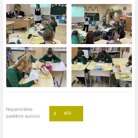
Nepamirškite
0
AČIŪ
padėkoti autoriui