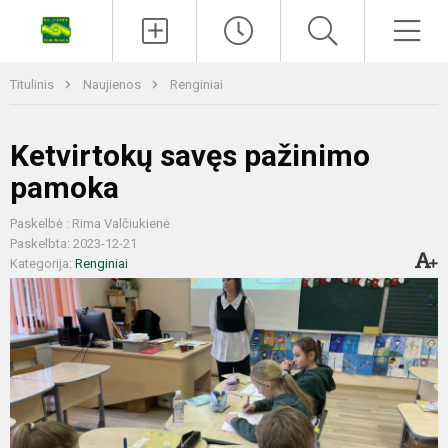
Titulinis
Naujienos
Renginiai
Ketvirtokų savęs pažinimo
pamoka
Paskelbė : Rima Valčiukienė
Paskelbta: 2023-12-21
Kategorija:
Renginiai