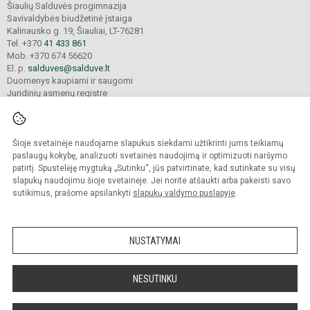
Šiaulių Salduvės progimnazija
Savivaldybės biudžetinė įstaiga
Kalinausko g. 19, Šiauliai, LT-76281
Tel. +370
41 433 861
Mob. +370 674 56620
El. p.
salduves@salduve.lt
Duomenys kaupiami ir saugomi
Juridinių asmenų registre
Įmonės kodas 190531560
Šioje svetainėje naudojame slapukus siekdami užtikrinti jums teikiamų
© 2026. Šiaulių Salduvės progimnazija. Visos teisės saugomos.
paslaugų kokybę, analizuoti svetainės naudojimą ir optimizuoti naršymo
Kopijuoti turinį be raštiško įstaigos administracijos sutikimo griežtai draudžiama.
patirtį. Spustelėję mygtuką „Sutinku“, jūs patvirtinate, kad sutinkate su visų
slapukų naudojimu šioje svetainėje. Jei norite atšaukti arba pakeisti savo
sutikimus, prašome apsilankyti
slapukų valdymo puslapyje
.
Mes kuriame mokykloms
SVETAINESMOKYKLOMS.LT
NUSTATYMAI
NESUTINKU