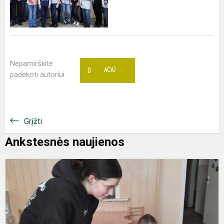
Nepamirškite
0
AČIŪ
padėkoti autoriui
Grįžti
Ankstesnės naujienos