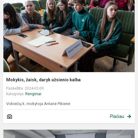
Mokykis, žaisk, daryk užsienio kalba
Paskelbta: 2024-02-09
Kategorija:
Renginiai
Vokiečių k. mokytoja Antanė Pikienė
Plačiau