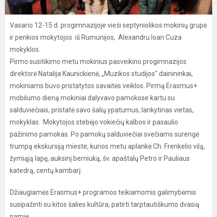
Vasario 12-15 d. progimnazijoje vieši septyniolikos mokinių grupė
ir penkios mokytojos iš Rumunijos, Alexandru Ioan Cuza
mokyklos.
Pirmo susitikimo metu mokinius pasveikino progimnazijos
direktorė Natalija Kaunickienė, „Muzikos studijos" dainininkai,
mokiniams buvo pristatytos savaitės veiklos. Pirmą Erasmus+
mobilumo dieną mokiniai dalyvavo pamokose kartu su
salduviečiais, pristatė savo šalių ypatumus, lankytinas vietas,
mokyklas. Mokytojos stebėjo vokiečių kalbos ir pasaulio
pažinimo pamokas. Po pamokų salduviečiai svečiams surengė
trumpą ekskursiją mieste, kurios metu aplankė Ch. Frenkelio vilą,
žymiąją lapę, auksinį berniuką, šv. apaštalų Petro ir Pauliaus
katedrą, centų kambarį.
Džiaugiamės Erasmus+ programos teikiamomis galimybėmis
susipažinti su kitos šalies kultūra, patirti tarptautiškumo dvasią
namie.