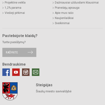
Projektinė veikla
Dažniausiai užduodami klausimai
1,2% parama
Pranešėjų apsauga
Viešieji pirkimai
Apie mus rašo
Naujienlaiškiai
Sveikinimai
Pastebėjote klaidų?
Turite pasiūlymų?
RAŠYKITE
Bendraukime
Steigėjas
Šiaulių miesto savivaldybė