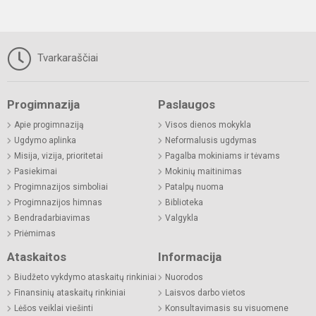
Tvarkaraščiai
Progimnazija
Paslaugos
Apie progimnaziją
Visos dienos mokykla
Ugdymo aplinka
Neformalusis ugdymas
Misija, vizija, prioritetai
Pagalba mokiniams ir tėvams
Pasiekimai
Mokinių maitinimas
Progimnazijos simboliai
Patalpų nuoma
Progimnazijos himnas
Biblioteka
Bendradarbiavimas
Valgykla
Priėmimas
Ataskaitos
Informacija
Biudžeto vykdymo ataskaitų rinkiniai
Nuorodos
Finansinių ataskaitų rinkiniai
Laisvos darbo vietos
Lėšos veiklai viešinti
Konsultavimasis su visuomene