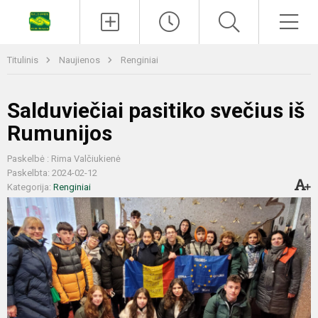
Titulinis
Naujienos
Renginiai
Salduviečiai pasitiko svečius iš
Rumunijos
Paskelbė : Rima Valčiukienė
Paskelbta: 2024-02-12
Kategorija:
Renginiai