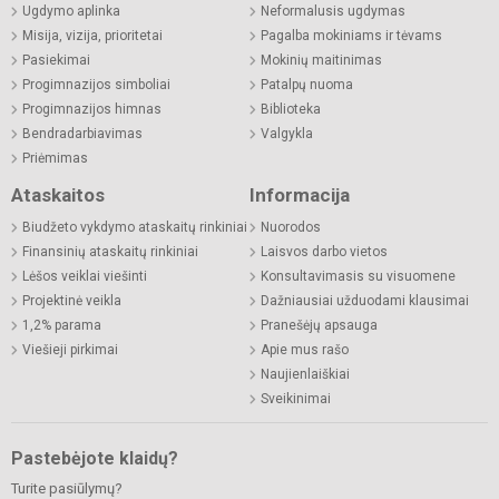
Ugdymo aplinka
Neformalusis ugdymas
Misija, vizija, prioritetai
Pagalba mokiniams ir tėvams
Pasiekimai
Mokinių maitinimas
Progimnazijos simboliai
Patalpų nuoma
Progimnazijos himnas
Biblioteka
Bendradarbiavimas
Valgykla
Priėmimas
Ataskaitos
Informacija
Biudžeto vykdymo ataskaitų rinkiniai
Nuorodos
Finansinių ataskaitų rinkiniai
Laisvos darbo vietos
Lėšos veiklai viešinti
Konsultavimasis su visuomene
Projektinė veikla
Dažniausiai užduodami klausimai
1,2% parama
Pranešėjų apsauga
Viešieji pirkimai
Apie mus rašo
Naujienlaiškiai
Sveikinimai
Pastebėjote klaidų?
Turite pasiūlymų?