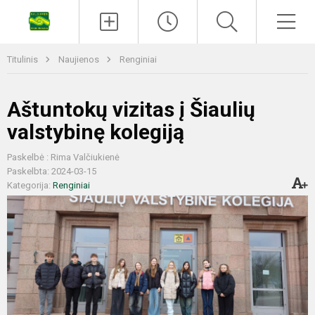
Titulinis
Naujienos
Renginiai
Aštuntokų vizitas į Šiaulių
valstybinę kolegiją
Paskelbė : Rima Valčiukienė
Paskelbta: 2024-03-15
Kategorija:
Renginiai