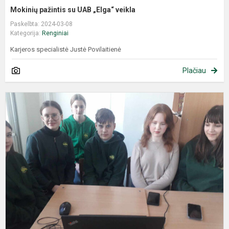
Mokinių pažintis su UAB „Elga“ veikla
Paskelbta: 2024-03-08
Kategorija:
Renginiai
Karjeros specialistė Justė Povilaitienė
Plačiau