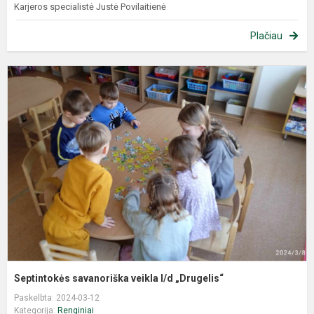
Karjeros specialistė Justė Povilaitienė
Plačiau
Septintokės savanoriška veikla l/d „Drugelis“
Paskelbta: 2024-03-12
Kategorija:
Renginiai