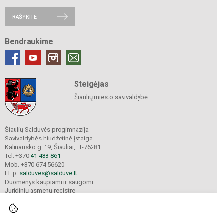
RAŠYKITE
Bendraukime
Steigėjas
Šiaulių miesto savivaldybė
Šiaulių Salduvės progimnazija
Savivaldybės biudžetinė įstaiga
Kalinausko g. 19, Šiauliai, LT-76281
Tel. +370
41 433 861
Mob. +370 674 56620
El. p.
salduves@salduve.lt
Duomenys kaupiami ir saugomi
Juridinių asmenų registre
Įmonės kodas 190531560