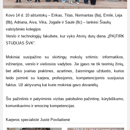
Kovo 14 d. 10 aštuntokų – Erikas, Titas, Normantas (8a), Emilė, Lėja
(8b), Adriana, Aiva, Vika, Jogailė ir Saulė (8c) – lankėsi Šiaulių
valstybinės kolegijos
Verslo ir technologijų fakultete, kur vyko Atvirų durų diena „(PA)TIRK
STUDIJAS ŠVK“.
Mokiniai susipažino su skirtingų mokslų sritimis: informatikos,
inžinerijos, verslo ir viešosios vadybos. Jie įgavo ne tik teorinių žinių,
bet atliko įvairias praktines, azartines, žaismingas užduotis, kurios
leido įsiminti su karjera, profesijomis, kompetencijomis susijusius
faktus. Už aktyvumą kai kurie mokiniai gavo dovanėlių.
Šis pažintinis ir patyriminis vizitas patobulino pažintinę, kūrybiškumo,
komunikavimo ir emocinę kompetencijas.
Karjeros specialistė Justė Povilaitienė