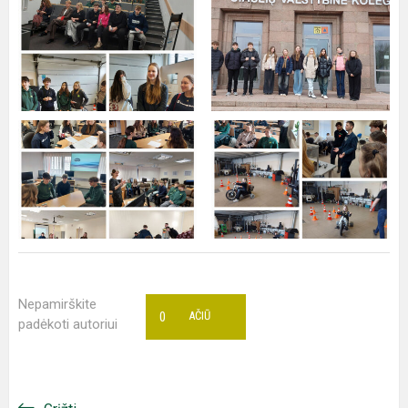
Nepamirškite
0
AČIŪ
padėkoti autoriui