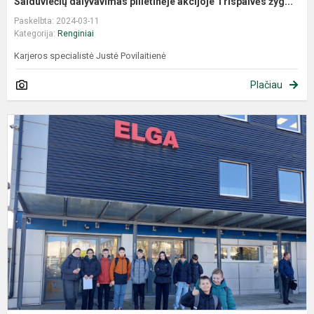
Salduviečių dalyvavimas pilietinėje akcijoje Trispalvės žyg...
Paskelbta: 2024-03-11
Kategorija:
Renginiai
Karjeros specialistė Justė Povilaitienė
Plačiau