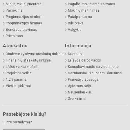
Misija, vizija, prioritetai
Pagalba mokiniams ir tėvams
Pasiekimai
Mokinių maitinimas
Progimnazijos simboliai
Patalpų nuoma
Progimnazijos himnas
Biblioteka
Bendradarbiavimas
Valgykla
Priėmimas
Ataskaitos
Informacija
Biudžeto vykdymo ataskaitų rinkiniai
Nuorodos
Finansinių ataskaitų rinkiniai
Laisvos darbo vietos
Lėšos veiklai viešinti
Konsultavimasis su visuomene
Projektinė veikla
Dažniausiai užduodami klausimai
1,2% parama
Pranešėjų apsauga
Viešieji pirkimai
Apie mus rašo
Naujienlaiškiai
Sveikinimai
Pastebėjote klaidų?
Turite pasiūlymų?