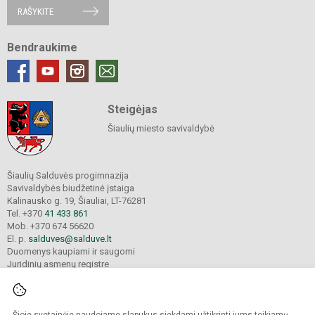
RAŠYKITE
Bendraukime
Steigėjas
Šiaulių miesto savivaldybė
Šiaulių Salduvės progimnazija
Savivaldybės biudžetinė įstaiga
Kalinausko g. 19, Šiauliai, LT-76281
Tel. +370
41 433 861
Mob. +370 674 56620
El. p.
salduves@salduve.lt
Duomenys kaupiami ir saugomi
Juridinių asmenų registre
Įmonės kodas 190531560