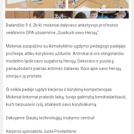
Balandžio 9 d. 2b kl. mokiniai dalyvavo ankstyvojo profesinio
veiklinimo OPA užsiėmime „Susikurk savo Herojų“.
Mokiniai susipažino su ikimokyklinio ugdymo pedagogo padėjėjo
profesija, atliko kūrybines užduotis. Antrokai iš ore stingstančio
modelino lipdė savo sugalvotą Herojų. Dekoravo ir puošė jį
panaudodami įvairias antrines žaliavas. Kūrė apie savo Herojų
istoriją ir ją pristatė.
Ši veikla padėjo ugdyti karjeros ir kūrybinę kompetencijas.
Mokiniai linksmai praleido laiką, turėjo galimybę bendradarbiauti,
kurti tarpusavio ryšį, atskleisti savo kūrybiškumą.
Dėkojame Šiaulių technologijų mokymo centrui!
Karjeros specialistė Justė Povilaitienė