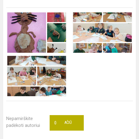
Nepamirškite
0
AČIŪ
padėkoti autoriui