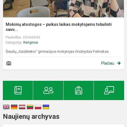
Mokinių atostogos – puikus laikas mokytojams tobulinti
savo...
Paskelbta: 2024-04-02
Kategorija:
Renginiai
Šiaulių „Saulėtekio“ gimnazijos mokytojas Gražvydas Felinskas.
Plačiau
Naujienų archyvas