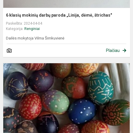
6 klasių mokinių darbų paroda „Linija, dėmė, štrichas"
Paskelbta: 2024-04-04
Kategorija:
Renginiai
Dailės mokytoja Vilma Šimkuvienė
Plačiau