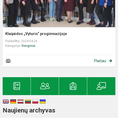
Klaipėdos „Vyturio“ progimnazijoje
Paskelbta: 2024-04-26
Kategorija:
Renginiai
Plačiau
Naujienų archyvas