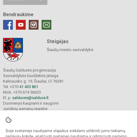
Bendraukime
Steigėjas
Šiaulių miesto savivaldybė
Šiaulių Salduvės progimnazija
Savivaldybės biudžetinė įstaiga
Kalinausko g. 19, Šiauliai, LT-76281
Tel. +370
41 433 861
Mob. +370 674 56620
El. p.
salduves@salduve.lt
Duomenys kaupiami ir saugomi
Juridinių asmenų registre
Įmonės kodas 190531560
Šioje svetainėje naudojame slapukus siekdami užtikrinti jums teikiamų
© 2026. Šiaulių Salduvės progimnazija. Visos teisės saugomos.
paslaugų kokybę, analizuoti svetainės naudojimą ir optimizuoti naršymo