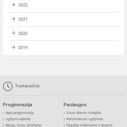
2022
2021
2020
2019
Tvarkaraščiai
Progimnazija
Paslaugos
Apie progimnaziją
Visos dienos mokykla
Ugdymo aplinka
Neformalusis ugdymas
Misija, vizija, prioritetai
Pagalba mokiniams ir tėvams