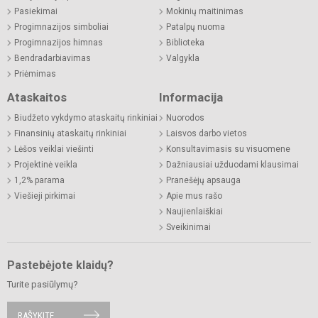
Pasiekimai
Mokinių maitinimas
Progimnazijos simboliai
Patalpų nuoma
Progimnazijos himnas
Biblioteka
Bendradarbiavimas
Valgykla
Priėmimas
Ataskaitos
Informacija
Biudžeto vykdymo ataskaitų rinkiniai
Nuorodos
Finansinių ataskaitų rinkiniai
Laisvos darbo vietos
Lėšos veiklai viešinti
Konsultavimasis su visuomene
Projektinė veikla
Dažniausiai užduodami klausimai
1,2% parama
Pranešėjų apsauga
Viešieji pirkimai
Apie mus rašo
Naujienlaiškiai
Sveikinimai
Pastebėjote klaidų?
Turite pasiūlymų?
RAŠYKITE