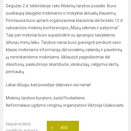
Gegužės 2 d. bibliotekoje vyko Mokinių tarybos posėdis. Buvo
susikaupę daugybė mokiniams ir mokyklai aktualių klausimų.
Pirmiausia buvo aptarti organizaciniai klausimai dėl birželio 12 d.
vyksiančios mokinių konferencijos „Mūsų sėkmės ir patyrimai“.
Taip pat mokiniai buvo supažindinti su aprangos taisyklėmis
šiltuoju metų laiku. Tarybos nariai buvo įpareigoti perduoti savo
klasės mokiniams informaciją dėl socialinių valandų ir pasekmių
jų nerenkantiems mokiniams. Išklausyti pageidavimai dėl
išleistuvių, paskutiniojo skambučio, ekskursijų, valgymui skirtų
pertraukų.
Labai džiugu, kad posėdyje dalyvavo visi nariai!
Mokinių tarybos kuratorė Justė Povilaitienė
Neformalaus ugdymo renginių organizatorė Viktorija Ušakovaitė
Nepamirškite
1
AČIŪ
padėkoti autoriui