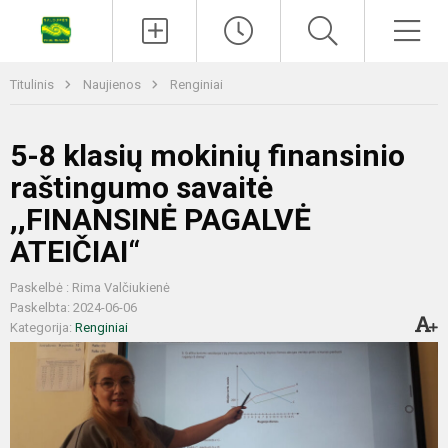
Titulinis
Naujienos
Renginiai
5-8 klasių mokinių finansinio
raštingumo savaitė
,,FINANSINĖ PAGALVĖ
ATEIČIAI“
Paskelbė : Rima Valčiukienė
Paskelbta: 2024-06-06
Kategorija:
Renginiai