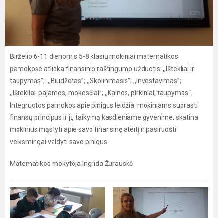
Birželio 6-11 dienomis 5-8 klasių mokiniai matematikos
pamokose atlieka finansinio raštingumo užduotis: ,,Ištekliai ir
taupymas”; ,,Biudžetas”; ,,Skolinimasis”; ,,Investavimas”;
,,Ištekliai, pajamos, mokesčiai”; ,,Kainos, pirkiniai, taupymas“.
Integruotos pamokos apie pinigus leidžia mokiniams suprasti
finansų principus ir jų taikymą kasdieniame gyvenime, skatina
mokinius mąstyti apie savo finansinę ateitį ir pasiruošti
veiksmingai valdyti savo pinigus.
Matematikos mokytoja Ingrida Žurauskė