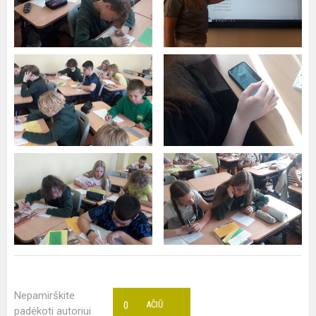
Nepamirškite
0
AČIŪ
padėkoti autoriui