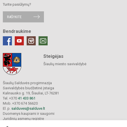
Turite pasiūlymų?
RAŠYKITE
Bendraukime
Steigėjas
Šiaulių miesto savivaldybė
Šiaulių Salduvės progimnazija
Savivaldybės biudžetinė įstaiga
Kalinausko g. 19, Šiauliai, LT-76281
Tel. +370
41 433 861
Mob. +370 674 56620
El. p.
salduves@salduve.lt
Duomenys kaupiami ir saugomi
Juridinių asmenų registre
Įmonės kodas 190531560