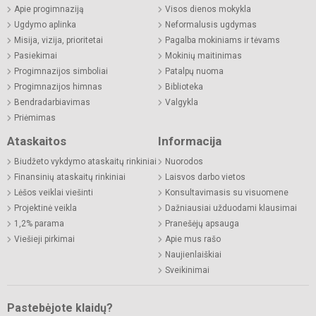
Apie progimnaziją
Visos dienos mokykla
Ugdymo aplinka
Neformalusis ugdymas
Misija, vizija, prioritetai
Pagalba mokiniams ir tėvams
Pasiekimai
Mokinių maitinimas
Progimnazijos simboliai
Patalpų nuoma
Progimnazijos himnas
Biblioteka
Bendradarbiavimas
Valgykla
Priėmimas
Ataskaitos
Informacija
Biudžeto vykdymo ataskaitų rinkiniai
Nuorodos
Finansinių ataskaitų rinkiniai
Laisvos darbo vietos
Lėšos veiklai viešinti
Konsultavimasis su visuomene
Projektinė veikla
Dažniausiai užduodami klausimai
1,2% parama
Pranešėjų apsauga
Viešieji pirkimai
Apie mus rašo
Naujienlaiškiai
Sveikinimai
Pastebėjote klaidų?