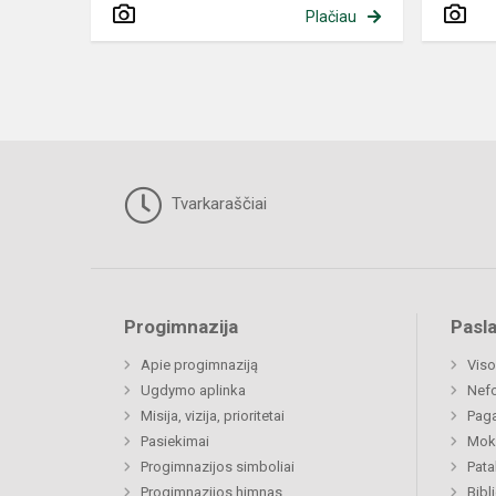
Plačiau
Tvarkaraščiai
Progimnazija
Pasl
Apie progimnaziją
Viso
Ugdymo aplinka
Nef
Misija, vizija, prioritetai
Paga
Pasiekimai
Moki
Progimnazijos simboliai
Pat
Progimnazijos himnas
Bibl