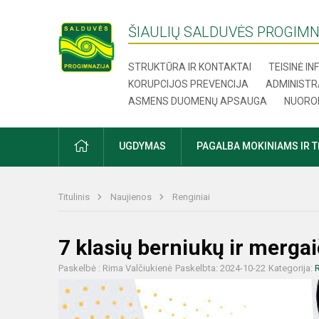
ŠIAULIŲ SALDUVĖS PROGIMN
STRUKTŪRA IR KONTAKTAI
TEISINĖ I
KORUPCIJOS PREVENCIJA
ADMINISTR
ASMENS DUOMENŲ APSAUGA
NUORO
UGDYMAS
PAGALBA MOKINIAMS IR 
Titulinis
Naujienos
Renginiai
7 klasių berniukų ir merga
Paskelbė : Rima Valčiukienė
Paskelbta: 2024-10-22
Kategorija:
R