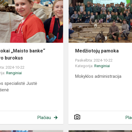
okai „Maisto banke“
Medžiotojų pamoka
vo burokus
Paskelbta: 2024-10-22
Kategorija:
Renginiai
ta: 2024-10-22
ija:
Renginiai
Mokyklos administracija
os specialistė Justė
tienė
Plačiau
Pla