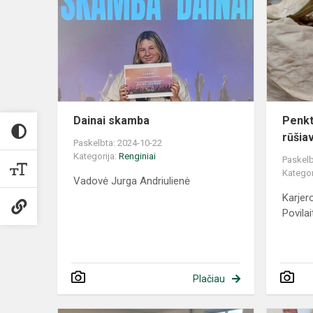
Dainai skamba
Penkt
rūšia
Paskelbta: 2024-10-22
Kategorija:
Renginiai
Paskelb
Kategor
Vadovė Jurga Andriulienė
Karjer
Povilai
Plačiau