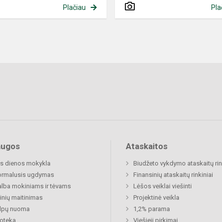
Plačiau
Pla
augos
Ataskaitos
s dienos mokykla
Biudžeto vykdymo ataskaitų rin
ormalusis ugdymas
Finansinių ataskaitų rinkiniai
lba mokiniams ir tėvams
Lėšos veiklai viešinti
nių maitinimas
Projektinė veikla
alpų nuoma
1,2% parama
ioteka
Viešieji pirkimai