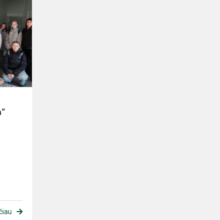
a“
čiau