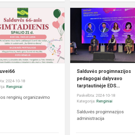
uvei66
Salduvės progimnazijos
pedagogai dalyvavo
ta: 2024-10-18
tarptautinėje EDS...
ija:
Renginiai
Paskelbta: 2024-10-18
os renginių organizavimo
Kategorija:
Renginiai
Salduvės progimnazijos
administracija