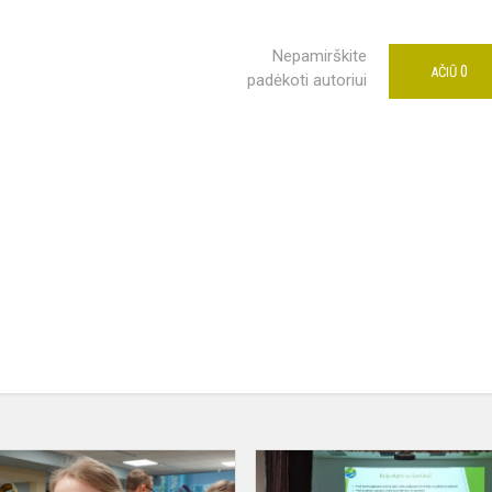
Nepamirškite
0
AČIŪ
padėkoti autoriui