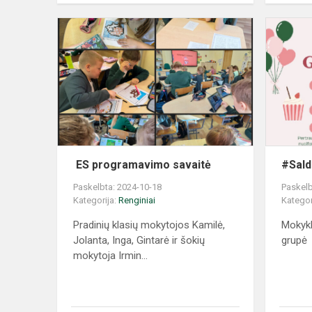
ES programavimo savaitė
#Sald
Paskelbta: 2024-10-18
Paskelb
Kategorija:
Renginiai
Kategor
Pradinių klasių mokytojos Kamilė,
Mokykl
Jolanta, Inga, Gintarė ir šokių
grupė
mokytoja Irmin...