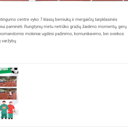
atingumo centre vyko 7 klasių berniukų ir mergaičių tarpklasinės
niui paminėti. Rungtynių metu netrūko gražių žaidimo momentų, gerų
mi komandomis mokiniai ugdėsi pažinimo, komunikavimo, bei sveikos
 varžybų.