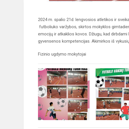
2024 m. spalio 21d. lengvosios atletikos ir sveik
futboliuko varžybos, skirtos mokyklos gimtadie
emocijų ir atkaklios kovos. Džiugu, kad dirbda
gyvensenos kompetencijas. Akimirkos iš vykusių
Fizinio ugdymo mokytojai