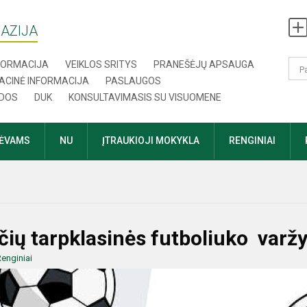
AZIJA
NFORMACIJA
VEIKLOS SRITYS
PRANEŠĖJŲ APSAUGA
ACINĖ INFORMACIJA
PASLAUGOS
DOS
DUK
KONSULTAVIMASIS SU VISUOMENE
TĖVAMS
NU
ĮTRAUKIOJI MOKYKLA
RENGINIAI
ičių tarpklasinės futboliuko varž
enginiai