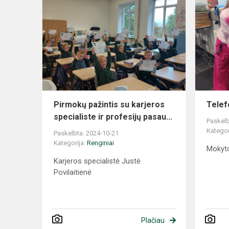
Pirmokų pažintis su karjeros
Telef
specialiste ir profesijų pasau...
Paskelb
Kategor
Paskelbta: 2024-10-21
Kategorija:
Renginiai
Mokyt
Karjeros specialistė Justė
Povilaitienė
Plačiau