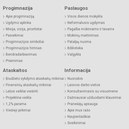
Progimnazija
Paslaugos
Apie progimnaziją
Visos dienos mokykla
Ugdymo aplinka
Neformalusis ugdymas
Misija, vizija, prioritetai
Pagalba mokiniams ir tėvams
Pasiekimai
Mokinių maitinimas
Progimnazijos simboliai
Patalpų nuoma
Progimnazijos himnas
Biblioteka
Bendradarbiavimas
Valgykla
Priėmimas
Ataskaitos
Informacija
Biudžeto vykdymo ataskaitų rinkiniai
Nuorodos
Finansinių ataskaitų rinkiniai
Laisvos darbo vietos
Lėšos veiklai viešinti
Konsultavimasis su visuomene
Projektinė veikla
Dažniausiai užduodami klausimai
1,2% parama
Pranešėjų apsauga
Viešieji pirkimai
Apie mus rašo
Naujienlaiškiai
Sveikinimai