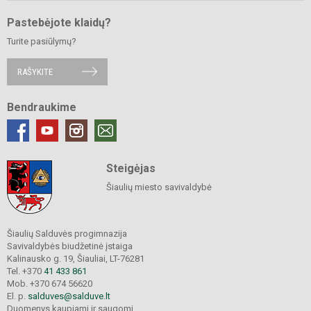
Pastebėjote klaidų?
Turite pasiūlymų?
RAŠYKITE
Bendraukime
Steigėjas
Šiaulių miesto savivaldybė
Šiaulių Salduvės progimnazija
Savivaldybės biudžetinė įstaiga
Kalinausko g. 19, Šiauliai, LT-76281
Tel. +370
41 433 861
Mob. +370 674 56620
El. p.
salduves@salduve.lt
Duomenys kaupiami ir saugomi