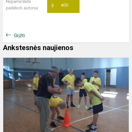
Nepamirškite
0
AČIŪ
padėkoti autoriui
Grįžti
Ankstesnės naujienos