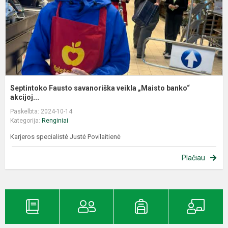
Septintoko Fausto savanoriška veikla „Maisto banko“
akcijoj...
Paskelbta: 2024-10-14
Kategorija:
Renginiai
Karjeros specialistė Justė Povilaitienė
Plačiau