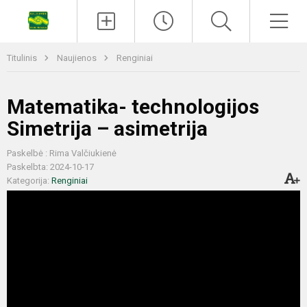
Titulinis
Naujienos
Renginiai
Matematika- technologijos
Simetrija – asimetrija
Paskelbė : Rima Valčiukienė
Paskelbta: 2024-10-17
Kategorija:
Renginiai