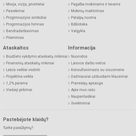
Misija, vizija, prioritetai
Pagalba mokiniams ir tėvams
Pasiekimai
Mokinių maitinimas
Progimnazijos simboliai
Patalpų nuoma
Progimnazijos himnas
Biblioteka
Bendradarbiavimas
Valgykla
Priėmimas
Ataskaitos
Informacija
Biudžeto vykdymo ataskaitų rinkiniai
Nuorodos
Finansinių ataskaitų rinkiniai
Laisvos darbo vietos
Lėšos veiklai viešinti
Konsultavimasis su visuomene
Projektinė veikla
Dažniausiai užduodami klausimai
1,2% parama
Pranešėjų apsauga
Viešieji pirkimai
Apie mus rašo
Naujienlaiškiai
Sveikinimai
Pastebėjote klaidų?
Turite pasiūlymų?