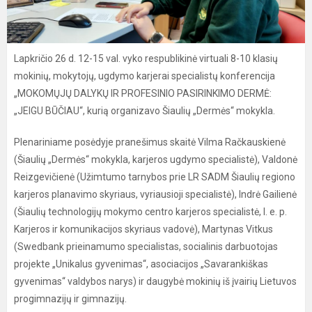
Lapkričio 26 d. 12-15 val. vyko respublikinė virtuali 8-10 klasių
mokinių, mokytojų, ugdymo karjerai specialistų konferencija
„MOKOMŲJŲ DALYKŲ IR PROFESINIO PASIRINKIMO DERMĖ:
„JEIGU BŪČIAU“, kurią organizavo Šiaulių „Dermės“ mokykla.
Plenariniame posėdyje pranešimus skaitė Vilma Račkauskienė
(Šiaulių „Dermės“ mokykla, karjeros ugdymo specialistė), Valdonė
Reizgevičienė (Užimtumo tarnybos prie LR SADM Šiaulių regiono
karjeros planavimo skyriaus, vyriausioji specialistė), Indrė Gailienė
(Šiaulių technologijų mokymo centro karjeros specialistė, l. e. p.
Karjeros ir komunikacijos skyriaus vadovė), Martynas Vitkus
(Swedbank prieinamumo specialistas, socialinis darbuotojas
projekte „Unikalus gyvenimas“, asociacijos „Savarankiškas
gyvenimas“ valdybos narys) ir daugybė mokinių iš įvairių Lietuvos
progimnazijų ir gimnazijų.