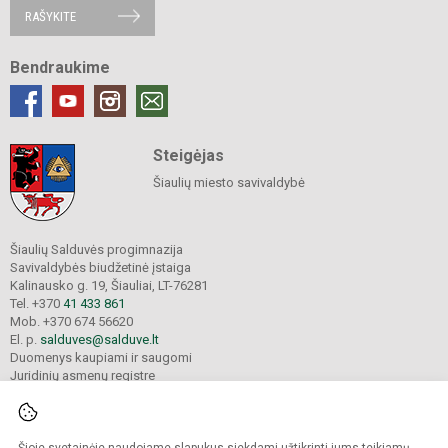
RAŠYKITE
Bendraukime
Steigėjas
Šiaulių miesto savivaldybė
Šiaulių Salduvės progimnazija
Savivaldybės biudžetinė įstaiga
Kalinausko g. 19, Šiauliai, LT-76281
Tel. +370
41 433 861
Mob. +370 674 56620
El. p.
salduves@salduve.lt
Duomenys kaupiami ir saugomi
Juridinių asmenų registre
Įmonės kodas 190531560