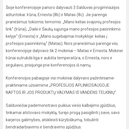
Šioje konferencijoje panoro dalyvauti 3 Salduvės progimnazijos
aštuntokai: Irūna, Ernesta (8b) ir Matas (8c). Jie parengė
pranešimus tokiomis temomis: „Mano kelias svajonių profesijos
link“ (Irūna), „Dailė ir Šaulių sąjunga mano profesijos pasirinkimo
kelyje“ (Ernesta) ir „Mano sugebėjimai mokykloje: kelias į
profesijos pasirinkimą“ (Matas). Nors pranešimus parengė visi,
konferencijoje dalyvavo tik 2 mokiniai – Matas ir Ernesta. Mokinei
Irūnai sutrukdė liga ir aukšta temperatūra, o Ernesta, nors ir
sirguliavo, prisijungė prie konferencijos iš namų.
Konferencijos pabaigoje visi mokiniai dalyvavo pažintiniame-
praktiniame užsiėmime „PROFESIJOS APLINKOSAUGOJE.
NAFTOS IR JOS PRODUKTŲ VALYMAS IŠ VANDENS TELKINIŲ“.
Salduviečiai pademonstravo puikius viešo kalbėjimo įgūdžius,
tinkamai atstovavo mokyklą, turėjo progą pasigilinti į save, savo
karjeros galimybes, atskleisti kūrybiškumą, tobulinti
bendradarbiavimo ir bendravimo įgūdžius.