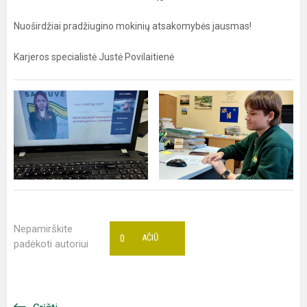
Nuoširdžiai pradžiugino mokinių atsakomybės jausmas!
Karjeros specialistė Justė Povilaitienė
Nepamirškite
0
AČIŪ
padėkoti autoriui