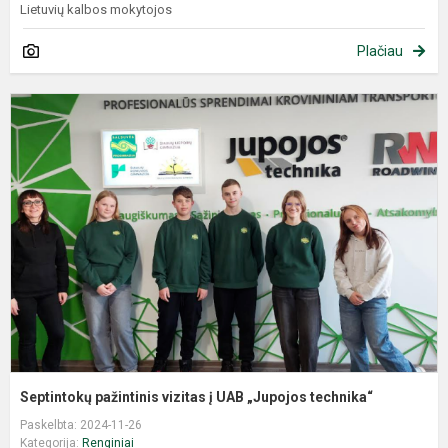
Lietuvių kalbos mokytojos
Plačiau
Septintokų pažintinis vizitas į UAB „Jupojos technika“
Paskelbta: 2024-11-26
Kategorija:
Renginiai