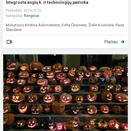
Integruota anglų k. ir technologijų pamoka
Paskelbta: 2024-10-25
Kategorija:
Renginiai
Mokytojos Kristina Adomaitienė, Edita Čėsnienė, Živilė Kovėraitė, Rasa
Šlenderie...
Plačiau