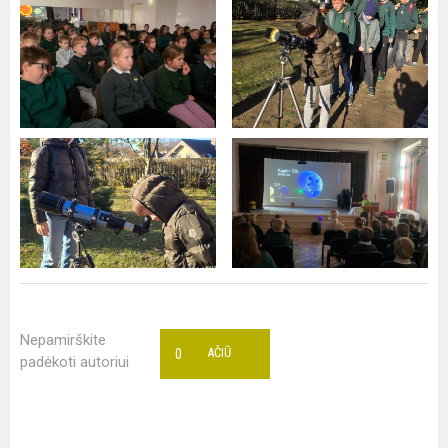
Nepamirškite
0
AČIŪ
padėkoti autoriui