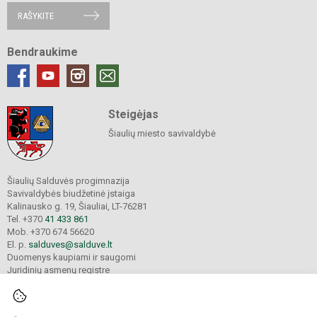
RAŠYKITE
Bendraukime
Steigėjas
Šiaulių miesto savivaldybė
Šiaulių Salduvės progimnazija
Savivaldybės biudžetinė įstaiga
Kalinausko g. 19, Šiauliai, LT-76281
Tel. +370
41 433 861
Mob. +370 674 56620
El. p.
salduves@salduve.lt
Duomenys kaupiami ir saugomi
Juridinių asmenų registre
Įmonės kodas 190531560