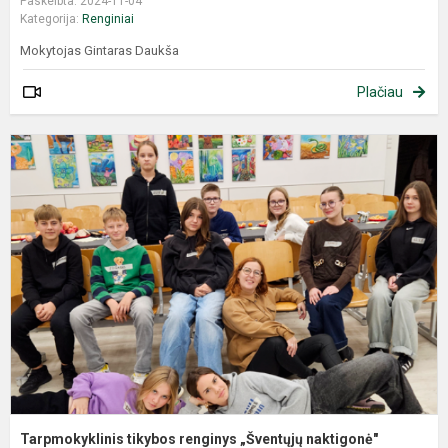
Paskelbta: 2024-11-04
Kategorija:
Renginiai
Mokytojas Gintaras Daukša
Plačiau
Tarpmokyklinis tikybos renginys „Šventųjų naktigonė"