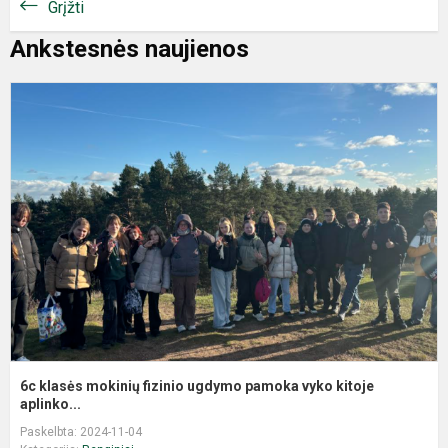
Grįžti
Ankstesnės naujienos
6c klasės mokinių fizinio ugdymo pamoka vyko kitoje
aplinko...
Paskelbta: 2024-11-04