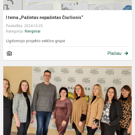
I tema „Pažintas nepažintas Čiurlionis“
Paskelbta: 2024-10-25
Kategorija:
Renginiai
Ugdomojo projekto veiklos grupė
Plačiau