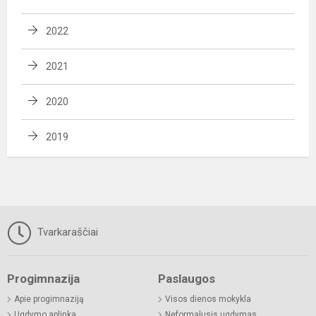
2022
2021
2020
2019
Tvarkaraščiai
Progimnazija
Paslaugos
Apie progimnaziją
Visos dienos mokykla
Ugdymo aplinka
Neformalusis ugdymas