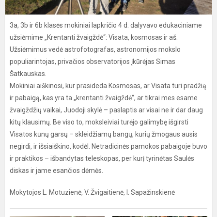
3a, 3b ir 6b klasės mokiniai lapkričio 4 d. dalyvavo edukaciniame
užsiėmime „Krentanti žvaigždė“: Visata, kosmosas ir aš.
Užsiėmimus vedė astrofotografas, astronomijos mokslo
populiarintojas, privačios observatorijos įkūrėjas Simas
Šatkauskas.
Mokiniai aiškinosi, kur prasideda Kosmosas, ar Visata turi pradžią
ir pabaigą, kas yra ta „krentanti žvaigždė“, ar tikrai mes esame
žvaigždžių vaikai, Juodoji skylė – paslaptis ar visai ne ir dar daug
kitų klausimų. Be viso to, moksleiviai turėjo galimybę išgirsti
Visatos kūnų garsų – skleidžiamų bangų, kurių žmogaus ausis
negirdi, ir išsiaiškino, kodėl. Netradicinės pamokos pabaigoje buvo
ir praktikos – išbandytas teleskopas, per kurį tyrinėtas Saulės
diskas ir jame esančios dėmės.
Mokytojos L. Motuzienė, V. Žvigaitienė, I. Sapažinskienė