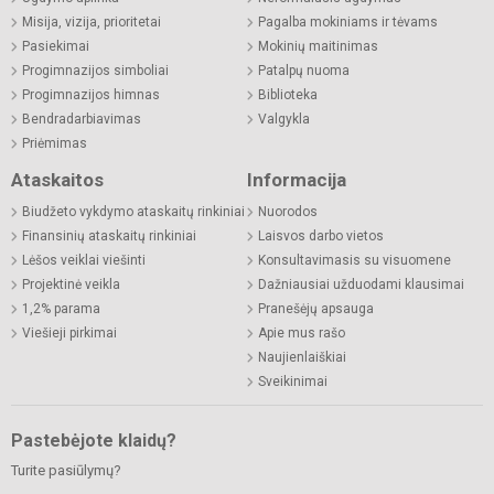
Misija, vizija, prioritetai
Pagalba mokiniams ir tėvams
Pasiekimai
Mokinių maitinimas
Progimnazijos simboliai
Patalpų nuoma
Progimnazijos himnas
Biblioteka
Bendradarbiavimas
Valgykla
Priėmimas
Ataskaitos
Informacija
Biudžeto vykdymo ataskaitų rinkiniai
Nuorodos
Finansinių ataskaitų rinkiniai
Laisvos darbo vietos
Lėšos veiklai viešinti
Konsultavimasis su visuomene
Projektinė veikla
Dažniausiai užduodami klausimai
1,2% parama
Pranešėjų apsauga
Viešieji pirkimai
Apie mus rašo
Naujienlaiškiai
Sveikinimai
Pastebėjote klaidų?
Turite pasiūlymų?