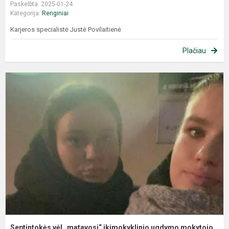
Paskelbta: 2025-01-24
Kategorija:
Renginiai
Karjeros specialistė Justė Povilaitienė
Plačiau
Septintokės vėl „matavosi“ ikimokyklinio ugdymo mokytojo