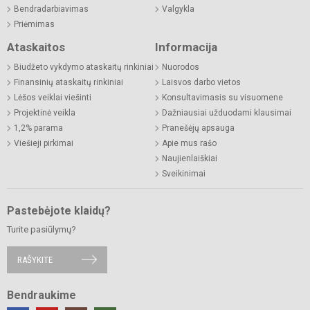
Bendradarbiavimas
Valgykla
Priėmimas
Ataskaitos
Informacija
Biudžeto vykdymo ataskaitų rinkiniai
Nuorodos
Finansinių ataskaitų rinkiniai
Laisvos darbo vietos
Lėšos veiklai viešinti
Konsultavimasis su visuomene
Projektinė veikla
Dažniausiai užduodami klausimai
1,2% parama
Pranešėjų apsauga
Viešieji pirkimai
Apie mus rašo
Naujienlaiškiai
Sveikinimai
Pastebėjote klaidų?
Turite pasiūlymų?
RAŠYKITE
Bendraukime