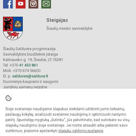
Steigėjas
Šiaulių miesto savivaldybė
Šiaulių Salduvės progimnazija
Savivaldybės biudžetinė įstaiga
Kalinausko g. 19, Šiauliai, LT-76281
Tel. +370
41 433 861
Mob. +370 674 56620
El. p.
salduves@salduve.lt
Duomenys kaupiami ir saugomi
Juridinių asmenų registre
Įmonės kodas 190531560
Šioje svetainėje naudojame slapukus siekdami užtikrinti jums teikiamų
© 2026. Šiaulių Salduvės progimnazija. Visos teisės saugomos.
paslaugų kokybę, analizuoti svetainės naudojimą ir optimizuoti naršymo
Kopijuoti turinį be raštiško įstaigos administracijos sutikimo griežtai draudžiama.
patirtį. Spustelėję mygtuką „Sutinku“, jūs patvirtinate, kad sutinkate su visų
slapukų naudojimu šioje svetainėje. Jei norite atšaukti arba pakeisti savo
sutikimus, prašome apsilankyti
slapukų valdymo puslapyje
.