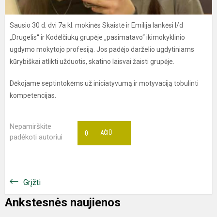
Sausio 30 d. dvi 7a kl. mokinės Skaistė ir Emilija lankėsi l/d
„Drugelis“ ir Kodėlčiukų grupėje „pasimatavo“ ikimokyklinio
ugdymo mokytojo profesiją. Jos padėjo darželio ugdytiniams
kūrybiškai atlikti užduotis, skatino laisvai žaisti grupėje.
Dėkojame septintokėms už iniciatyvumą ir motyvaciją tobulinti
kompetencijas.
Nepamirškite
0
AČIŪ
padėkoti autoriui
Grįžti
Ankstesnės naujienos