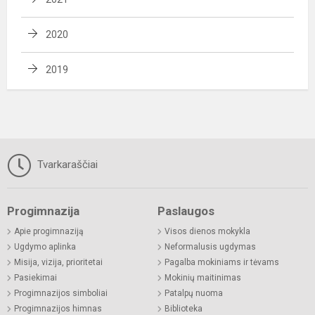
2020
2019
Tvarkaraščiai
Progimnazija
Paslaugos
Apie progimnaziją
Visos dienos mokykla
Ugdymo aplinka
Neformalusis ugdymas
Misija, vizija, prioritetai
Pagalba mokiniams ir tėvams
Pasiekimai
Mokinių maitinimas
Progimnazijos simboliai
Patalpų nuoma
Progimnazijos himnas
Biblioteka