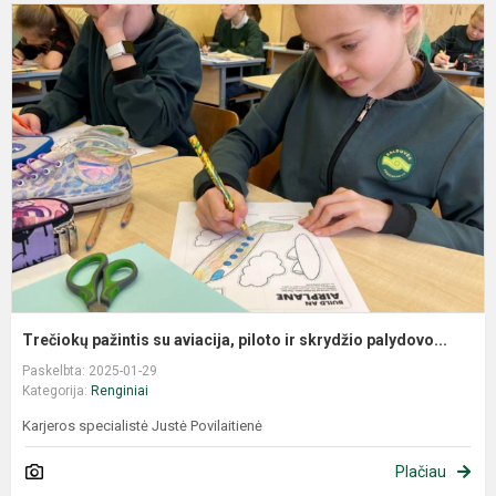
Trečiokų pažintis su aviacija, piloto ir skrydžio palydovo...
Paskelbta: 2025-01-29
Kategorija:
Renginiai
Karjeros specialistė Justė Povilaitienė
Plačiau