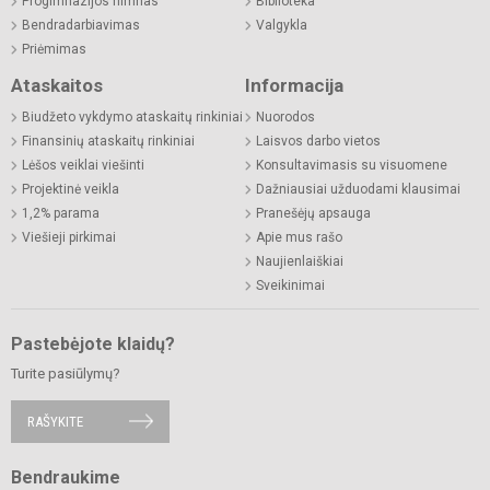
Progimnazijos himnas
Biblioteka
Bendradarbiavimas
Valgykla
Priėmimas
Ataskaitos
Informacija
Biudžeto vykdymo ataskaitų rinkiniai
Nuorodos
Finansinių ataskaitų rinkiniai
Laisvos darbo vietos
Lėšos veiklai viešinti
Konsultavimasis su visuomene
Projektinė veikla
Dažniausiai užduodami klausimai
1,2% parama
Pranešėjų apsauga
Viešieji pirkimai
Apie mus rašo
Naujienlaiškiai
Sveikinimai
Pastebėjote klaidų?
Turite pasiūlymų?
RAŠYKITE
Bendraukime