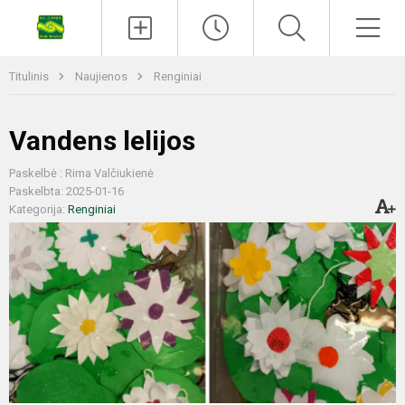
Titulinis
Naujienos
Renginiai
Vandens lelijos
Paskelbė : Rima Valčiukienė
Paskelbta: 2025-01-16
Kategorija:
Renginiai