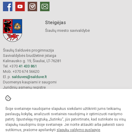
Steigėjas
Šiaulių miesto savivaldybė
Šiaulių Salduvės progimnazija
Savivaldybės biudžetinė įstaiga
Kalinausko g. 19, Šiauliai, LT-76281
Tel. +370
41 433 861
Mob. +370 674 56620
El. p.
salduves@salduve.lt
Duomenys kaupiami ir saugomi
Juridinių asmenų registre
Įmonės kodas 190531560
Šioje svetainėje naudojame slapukus siekdami užtikrinti jums teikiamų
© 2026. Šiaulių Salduvės progimnazija. Visos teisės saugomos.
paslaugų kokybę, analizuoti svetainės naudojimą ir optimizuoti naršymo
Kopijuoti turinį be raštiško įstaigos administracijos sutikimo griežtai draudžiama.
patirtį. Spustelėję mygtuką „Sutinku“, jūs patvirtinate, kad sutinkate su visų
slapukų naudojimu šioje svetainėje. Jei norite atšaukti arba pakeisti savo
sutikimus, prašome apsilankyti
slapukų valdymo puslapyje
.