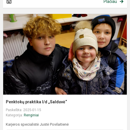
Plačiau
Penktokų praktika l/d „Salduvė“
Paskelbta: 2025-01-15
Kategorija:
Renginiai
Karjeros specialistė Justė Povilaitienė