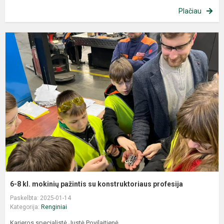
Plačiau
6-8 kl. mokinių pažintis su konstruktoriaus profesija
Paskelbta: 2025-01-14
Kategorija:
Renginiai
Karjeros specialistė Justė Povilaitienė