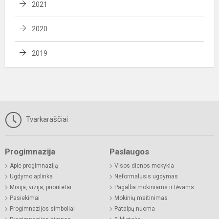
2021
2020
2019
Tvarkaraščiai
Progimnazija
Paslaugos
Apie progimnaziją
Visos dienos mokykla
Ugdymo aplinka
Neformalusis ugdymas
Misija, vizija, prioritetai
Pagalba mokiniams ir tėvams
Pasiekimai
Mokinių maitinimas
Progimnazijos simboliai
Patalpų nuoma