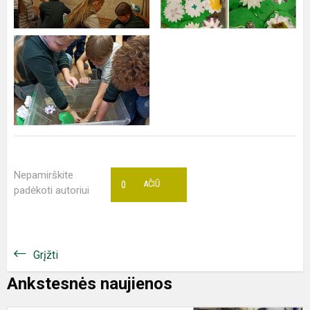
Nepamirškite
0
AČIŪ
padėkoti autoriui
Grįžti
Ankstesnės naujienos