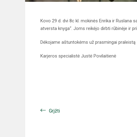
Kovo 29 d. dvi 8c kl. mokinės Enrika ir Ruslana 
atversta knyga“. Joms reikėjo dirbti rūbinėje ir pr
Dėkojame aštuntokėms už prasmingai praleistą še
Karjeros specialistė Justė Povilaitienė
Grįžti