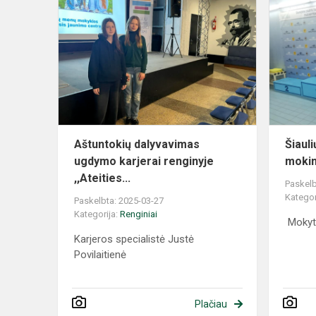
Aštuntokių dalyvavimas
Šiauli
ugdymo karjerai renginyje
mokin
,,Ateities...
Paskelb
Kategor
Paskelbta: 2025-03-27
Kategorija:
Renginiai
Mokyto
Karjeros specialistė Justė
Povilaitienė
Plačiau