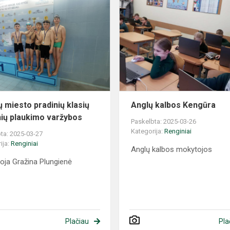
ų miesto pradinių klasių
Anglų kalbos Kengūra
ių plaukimo varžybos
Paskelbta: 2025-03-26
Kategorija:
Renginiai
ta: 2025-03-27
ija:
Renginiai
Anglų kalbos mokytojos
ja Gražina Plungienė
Plačiau
Pla