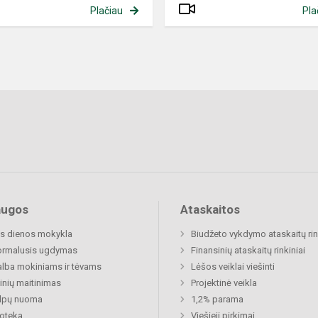
Plačiau
Pla
augos
Ataskaitos
s dienos mokykla
Biudžeto vykdymo ataskaitų rin
ormalusis ugdymas
Finansinių ataskaitų rinkiniai
lba mokiniams ir tėvams
Lėšos veiklai viešinti
nių maitinimas
Projektinė veikla
alpų nuoma
1,2% parama
ioteka
Viešieji pirkimai