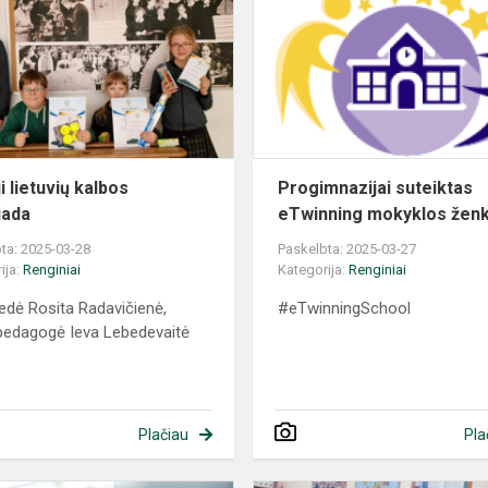
i lietuvių kalbos
Progimnazijai suteiktas
iada
eTwinning mokyklos ženk
ta: 2025-03-28
Paskelbta: 2025-03-27
ija:
Renginiai
Kategorija:
Renginiai
dė Rosita Radavičienė,
#eTwinningSchool
pedagogė Ieva Lebedevaitė
Plačiau
Pla