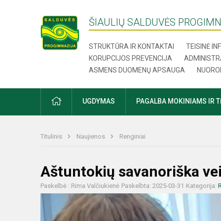
ŠIAULIŲ SALDUVĖS PROGIMN
STRUKTŪRA IR KONTAKTAI
TEISINĖ I
KORUPCIJOS PREVENCIJA
ADMINISTR
ASMENS DUOMENŲ APSAUGA
NUORO
UGDYMAS
PAGALBA MOKINIAMS IR 
Titulinis
Naujienos
Renginiai
Aštuntokių savanoriška vei
Paskelbė : Rima Valčiukienė
Paskelbta: 2025-03-31
Kategorija:
R