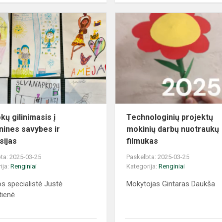
kų gilinimasis į
Technologinių projektų
ines savybes ir
mokinių darbų nuotraukų
sijas
filmukas
ta: 2025-03-25
Paskelbta: 2025-03-25
ija:
Renginiai
Kategorija:
Renginiai
os specialistė Justė
Mokytojas Gintaras Daukša
tienė