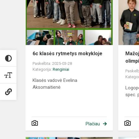
​​​​​​​6c klasės rytmetys mokykloje
Mažoj
olimp
Paskelbta: 2025-03-28
Kategorija:
Renginiai
Paskelb
Kategor
Klasės vadovė Evelina
Aksomaitienė
Logope
spec. 
Plačiau