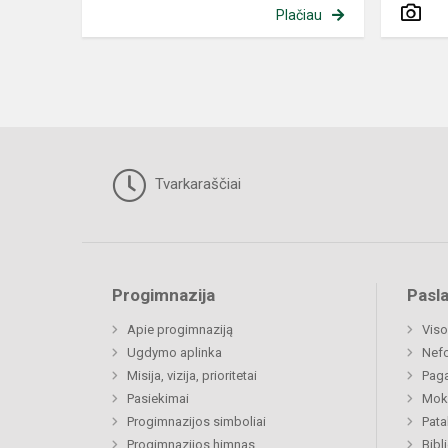
Plačiau
Tvarkaraščiai
Progimnazija
Pasl
Apie progimnaziją
Viso
Ugdymo aplinka
Nef
Misija, vizija, prioritetai
Paga
Pasiekimai
Moki
Progimnazijos simboliai
Pat
Progimnazijos himnas
Bibl