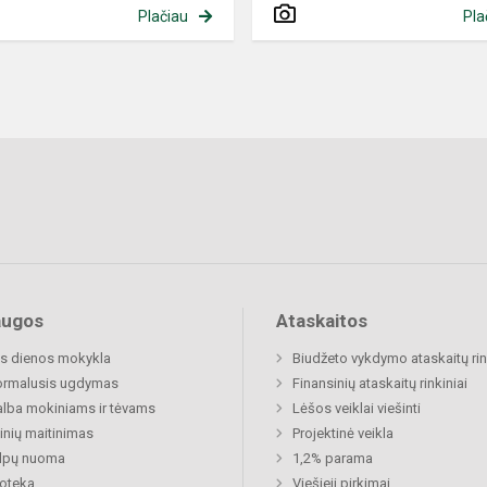
Plačiau
Pla
augos
Ataskaitos
s dienos mokykla
Biudžeto vykdymo ataskaitų rin
ormalusis ugdymas
Finansinių ataskaitų rinkiniai
lba mokiniams ir tėvams
Lėšos veiklai viešinti
nių maitinimas
Projektinė veikla
alpų nuoma
1,2% parama
ioteka
Viešieji pirkimai