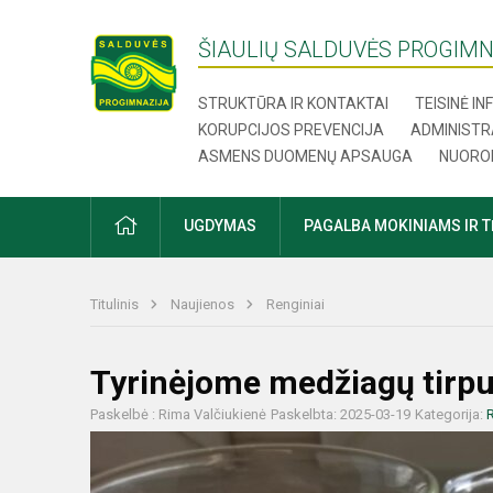
ŠIAULIŲ SALDUVĖS PROGIMN
STRUKTŪRA IR KONTAKTAI
TEISINĖ I
KORUPCIJOS PREVENCIJA
ADMINISTR
ASMENS DUOMENŲ APSAUGA
NUORO
UGDYMAS
PAGALBA MOKINIAMS IR 
Titulinis
Naujienos
Renginiai
Tyrinėjome medžiagų tirp
Paskelbė : Rima Valčiukienė
Paskelbta: 2025-03-19
Kategorija:
R