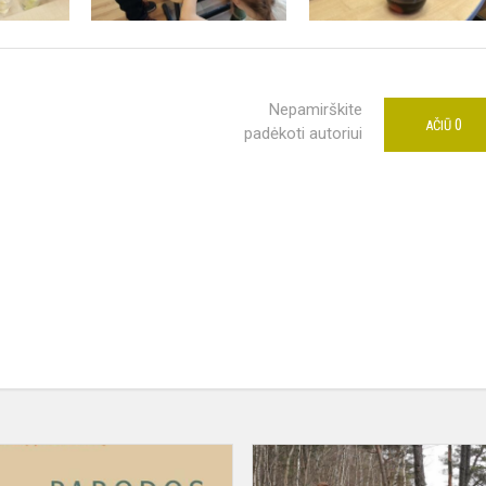
Nepamirškite
0
AČIŪ
padėkoti autoriui