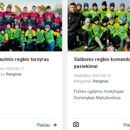
autinis regbio turnyras
Salduvės regbio komand
pasiekimai
ta: 2025-03-17
ija:
Renginiai
Paskelbta: 2025-03-13
Kategorija:
Renginiai
Fizinio ugdymo mokytojas
Dominykas Matuževičius
Plačiau
Pla