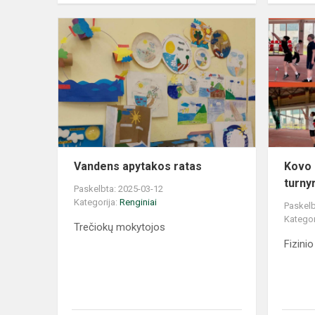
Vandens apytakos ratas
Kovo 
turny
Paskelbta: 2025-03-12
Kategorija:
Renginiai
Paskelb
Kategor
Trečiokų mokytojos
Fizini