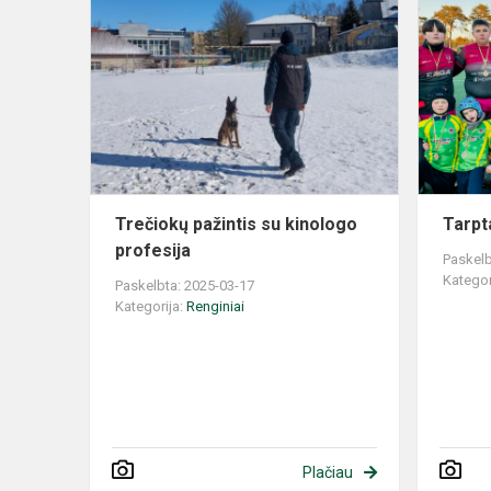
Trečiokų pažintis su kinologo
Tarpt
profesija
Paskelb
Kategor
Paskelbta: 2025-03-17
Kategorija:
Renginiai
Plačiau