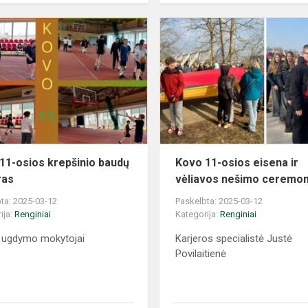
11-osios krepšinio baudų
Kovo 11-osios eisena ir
ras
vėliavos nešimo ceremon
ta: 2025-03-12
Paskelbta: 2025-03-12
ija:
Renginiai
Kategorija:
Renginiai
o ugdymo mokytojai
Karjeros specialistė Justė
Povilaitienė