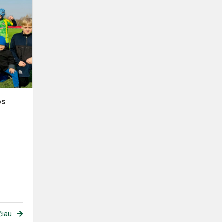
os
čiau