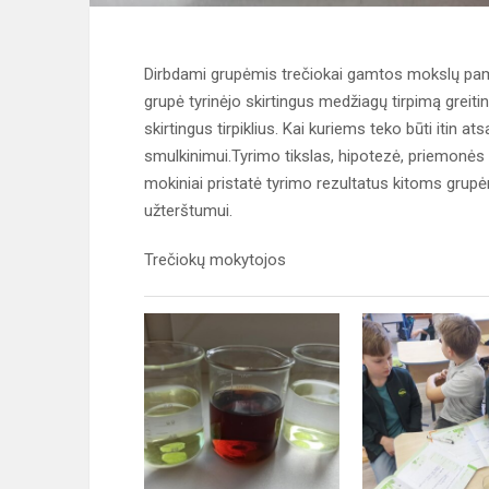
Dirbdami grupėmis trečiokai gamtos mokslų pamo
grupė tyrinėjo skirtingus medžiagų tirpimą grei
skirtingus tirpiklius. Kai kuriems teko būti itin a
smulkinimui.Tyrimo tikslas, hipotezė, priemonės 
mokiniai pristatė tyrimo rezultatus kitoms grupė
užterštumui.
Trečiokų mokytojos