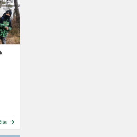
nk
čiau