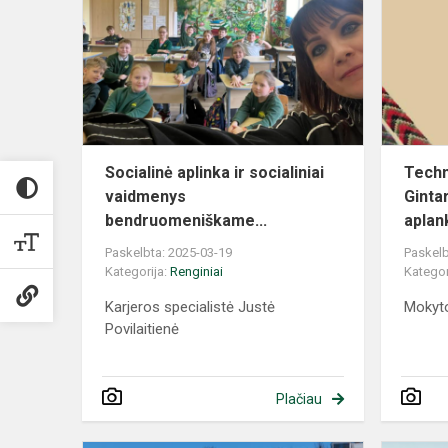
Socialinė aplinka ir socialiniai
Techn
vaidmenys
Ginta
bendruomeniškame...
aplank
Paskelbta: 2025-03-19
Paskelb
Kategorija:
Renginiai
Kategor
Karjeros specialistė Justė
Mokyto
Povilaitienė
Plačiau