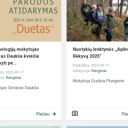
ologijų mokytojas
Nuotykių lenktynės ,,Apli
ras Daukša kviečia
Rėkyvą 2025"
yti pe...
Paskelbta: 2025-03-17
Kategorija:
Renginiai
ta: 2025-03-17
ija:
Renginiai
Mokytoja Gražina Plungienė
jas Gintaras Daukša
Plačiau
Pla