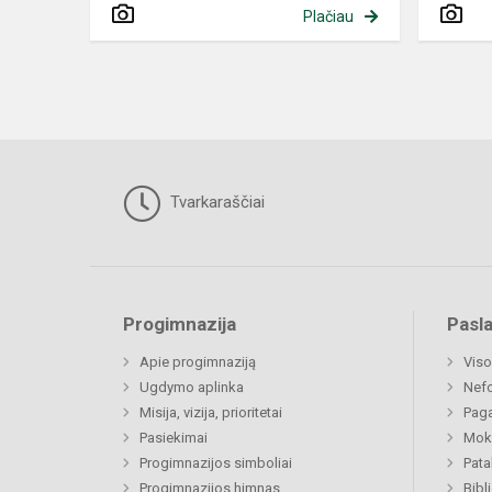
Plačiau
Tvarkaraščiai
Progimnazija
Pasl
Apie progimnaziją
Viso
Ugdymo aplinka
Nef
Misija, vizija, prioritetai
Paga
Pasiekimai
Moki
Progimnazijos simboliai
Pat
Progimnazijos himnas
Bibl