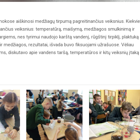
kose aiškinosi medžiagų tirpumą pagreitinančius veiksnius. Kiekvi
tinančius veiksnius: temperatūrą, maišymą, medžiagos smulkinimą ir
tsargiems, nes tyrimui naudojo karštą vandenį, rūgštinį tirpiklį, plaktuką
ir medžiagos, rezultatai, išvada buvo fiksuojami užrašuose. Vėliau
ms, diskutavo apie vandens taršą, temperatūros ir kitų veiksnių įtaką