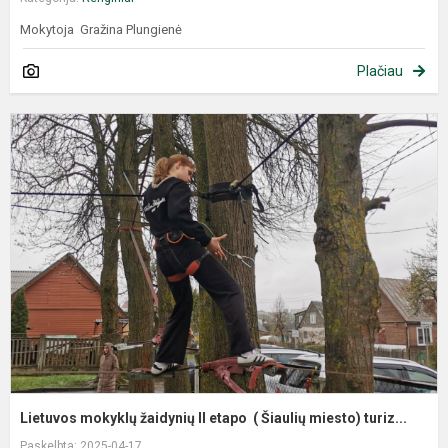
Mokytoja Gražina Plungienė
Plačiau
Lietuvos mokyklų žaidynių II etapo ( Šiaulių miesto) turiz...
Paskelbta: 2025-04-17