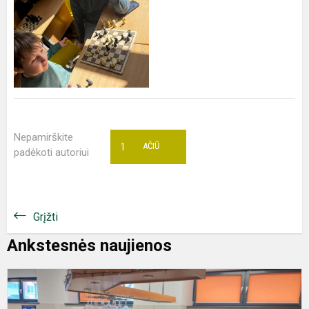
Nepamirškite
1
AČIŪ
padėkoti autoriui
Grįžti
Ankstesnės naujienos