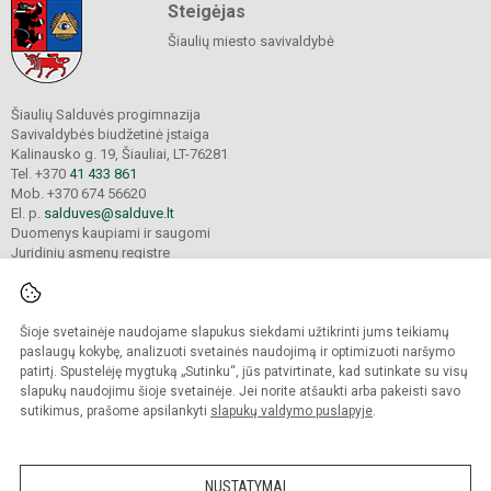
Steigėjas
Šiaulių miesto savivaldybė
Šiaulių Salduvės progimnazija
Savivaldybės biudžetinė įstaiga
Kalinausko g. 19, Šiauliai, LT-76281
Tel. +370
41 433 861
Mob. +370 674 56620
El. p.
salduves@salduve.lt
Duomenys kaupiami ir saugomi
Juridinių asmenų registre
Įmonės kodas 190531560
Šioje svetainėje naudojame slapukus siekdami užtikrinti jums teikiamų
© 2026. Šiaulių Salduvės progimnazija. Visos teisės saugomos.
paslaugų kokybę, analizuoti svetainės naudojimą ir optimizuoti naršymo
Kopijuoti turinį be raštiško įstaigos administracijos sutikimo griežtai draudžiama.
patirtį. Spustelėję mygtuką „Sutinku“, jūs patvirtinate, kad sutinkate su visų
slapukų naudojimu šioje svetainėje. Jei norite atšaukti arba pakeisti savo
sutikimus, prašome apsilankyti
slapukų valdymo puslapyje
.
Mes kuriame mokykloms
SVETAINESMOKYKLOMS.LT
NUSTATYMAI