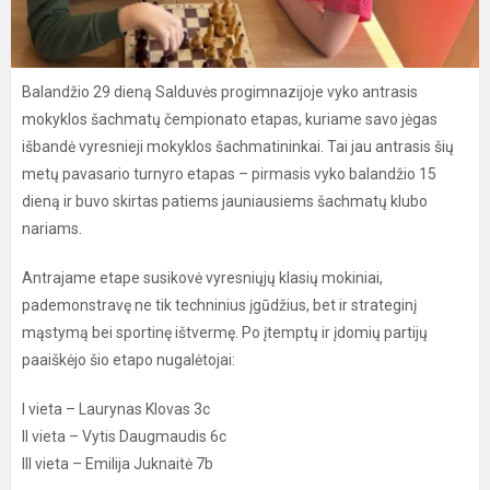
Balandžio 29 dieną Salduvės progimnazijoje vyko antrasis
mokyklos šachmatų čempionato etapas, kuriame savo jėgas
išbandė vyresnieji mokyklos šachmatininkai. Tai jau antrasis šių
metų pavasario turnyro etapas – pirmasis vyko balandžio 15
dieną ir buvo skirtas patiems jauniausiems šachmatų klubo
nariams.
Antrajame etape susikovė vyresniųjų klasių mokiniai,
pademonstravę ne tik techninius įgūdžius, bet ir strateginį
mąstymą bei sportinę ištvermę. Po įtemptų ir įdomių partijų
paaiškėjo šio etapo nugalėtojai:
I vieta – Laurynas Klovas 3c
II vieta – Vytis Daugmaudis 6c
III vieta – Emilija Juknaitė 7b