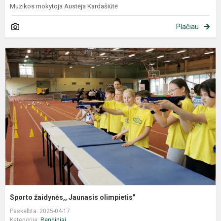
Muzikos mokytoja Austėja Kardašiūtė
Plačiau
Sporto žaidynės,, Jaunasis olimpietis"
Paskelbta: 2025-04-17
Kategorija:
Renginiai