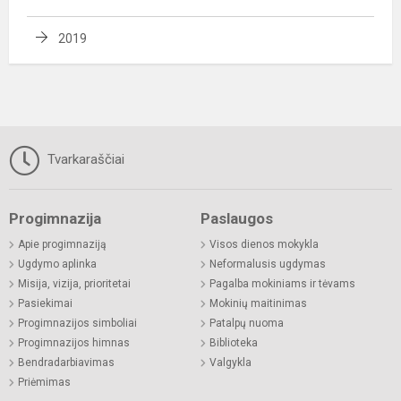
2019
Tvarkaraščiai
Progimnazija
Paslaugos
Apie progimnaziją
Visos dienos mokykla
Ugdymo aplinka
Neformalusis ugdymas
Misija, vizija, prioritetai
Pagalba mokiniams ir tėvams
Pasiekimai
Mokinių maitinimas
Progimnazijos simboliai
Patalpų nuoma
Progimnazijos himnas
Biblioteka
Bendradarbiavimas
Valgykla
Priėmimas