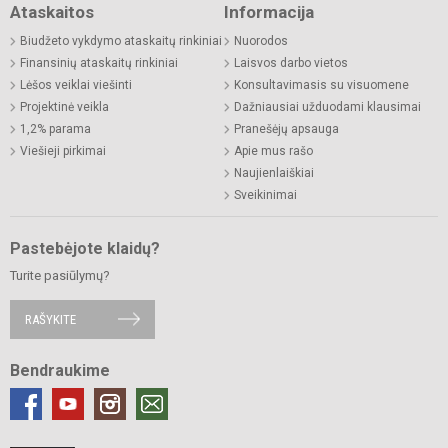
Ataskaitos
Informacija
Biudžeto vykdymo ataskaitų rinkiniai
Nuorodos
Finansinių ataskaitų rinkiniai
Laisvos darbo vietos
Lėšos veiklai viešinti
Konsultavimasis su visuomene
Projektinė veikla
Dažniausiai užduodami klausimai
1,2% parama
Pranešėjų apsauga
Viešieji pirkimai
Apie mus rašo
Naujienlaiškiai
Sveikinimai
Pastebėjote klaidų?
Turite pasiūlymų?
RAŠYKITE
Bendraukime