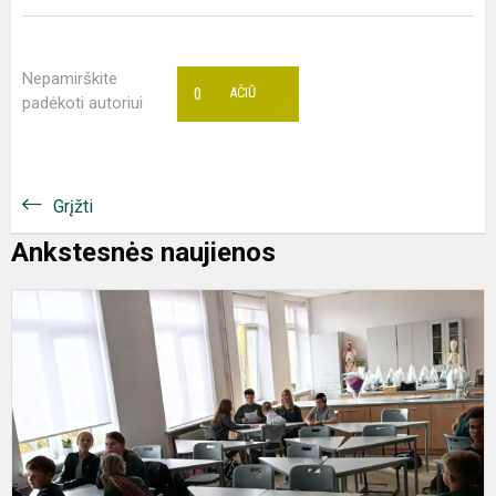
Nepamirškite
0
AČIŪ
padėkoti autoriui
Grįžti
Ankstesnės naujienos