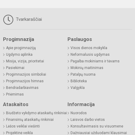
Tvarkaraščiai
Progimnazija
Paslaugos
Apie progimnaziją
Visos dienos mokykla
Ugdymo aplinka
Neformalusis ugdymas
Misija, vizija, prioritetai
Pagalba mokiniams ir tėvams
Pasiekimai
Mokinių maitinimas
Progimnazijos simboliai
Patalpų nuoma
Progimnazijos himnas
Biblioteka
Bendradarbiavimas
Valgykla
Priėmimas
Ataskaitos
Informacija
Biudžeto vykdymo ataskaitų rinkiniai
Nuorodos
Finansinių ataskaitų rinkiniai
Laisvos darbo vietos
Lėšos veiklai viešinti
Konsultavimasis su visuomene
Projektinė veikla
Dažniausiai užduodami klausimai