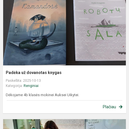
Padėka už dovanotas knygas
Paskelbta: 2025-10-13
Kategorija:
Renginiai
Dėkojame 4b klasės mokinei Auksei Uikytei.
Plačiau