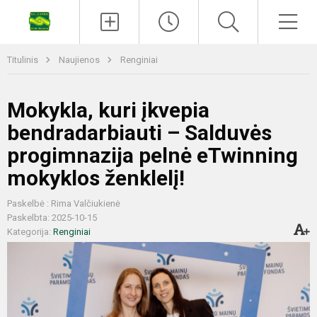
Titulinis
Naujienos
Renginiai
Mokykla, kuri įkvepia
bendradarbiauti – Salduvės
progimnazija pelnė eTwinning
mokyklos ženklelį!
Paskelbė : Rima Valčiukienė
Paskelbta: 2025-10-15
Kategorija:
Renginiai