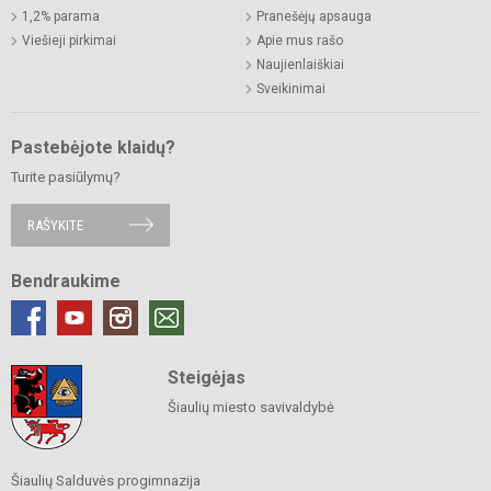
1,2% parama
Pranešėjų apsauga
Viešieji pirkimai
Apie mus rašo
Naujienlaiškiai
Sveikinimai
Pastebėjote klaidų?
Turite pasiūlymų?
RAŠYKITE
Bendraukime
Steigėjas
Šiaulių miesto savivaldybė
Šiaulių Salduvės progimnazija