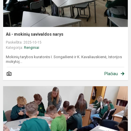
Aš - mokinių savivaldos narys
Paskelbta: 2025-10-15
Kategorija:
Renginiai
Mokinių tarybos kuratorės I. Songailienė ir K. Kavaliauskienė, Istorijos
mokytoj...
Plačiau