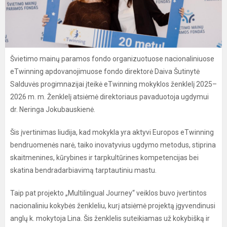
Švietimo mainų paramos fondo organizuotuose nacionaliniuose
eTwinning apdovanojimuose fondo direktorė Daiva Šutinytė
Salduvės progimnazijai įteikė eTwinning mokyklos ženklelį 2025–
2026 m. m. Ženklelį atsiėmė direktoriaus pavaduotoja ugdymui
dr. Neringa Jokubauskienė.
Šis įvertinimas liudija, kad mokykla yra aktyvi Europos eTwinning
bendruomenės narė, taiko inovatyvius ugdymo metodus, stiprina
skaitmenines, kūrybines ir tarpkultūrines kompetencijas bei
skatina bendradarbiavimą tarptautiniu mastu.
Taip pat projekto „Multilingual Journey“ veiklos buvo įvertintos
nacionaliniu kokybės ženkleliu, kurį atsiėmė projektą įgyvendinusi
anglų k. mokytoja Lina. Šis ženklelis suteikiamas už kokybišką ir